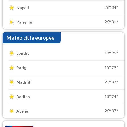
26°
34°
Napoli
26°
31°
Palermo
Meteo città europee
13°
25°
Londra
15°
29°
Parigi
21°
37°
Madrid
13°
24°
Berlino
26°
37°
Atene