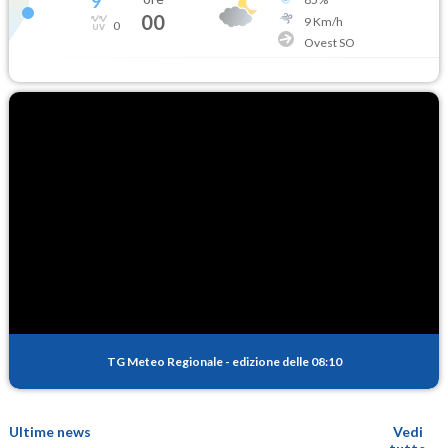
9
°
00
9
Km/h
0
Ovest SO
TG Meteo Regionale
-
edizione delle 08:10
Ultime news
Vedi