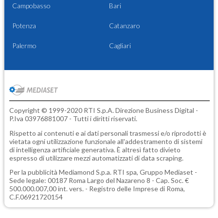
Campobasso
Bari
Potenza
Catanzaro
Palermo
Cagliari
Copyright © 1999-2020 RTI S.p.A. Direzione Business Digital -
P.Iva 03976881007 - Tutti i diritti riservati.
Rispetto ai contenuti e ai dati personali trasmessi e/o riprodotti è
vietata ogni utilizzazione funzionale all'addestramento di sistemi
di intelligenza artificiale generativa. È altresì fatto divieto
espresso di utilizzare mezzi automatizzati di data scraping.
Per la pubblicità
Mediamond S.p.a.
RTI spa, Gruppo Mediaset -
Sede legale: 00187 Roma Largo del Nazareno 8 - Cap. Soc. €
500.000.007,00 int. vers. - Registro delle Imprese di Roma,
C.F.06921720154