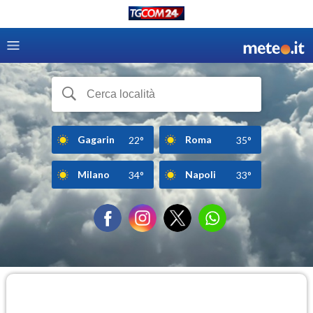
Gagarin
Roma
22°
35°
Milano
Napoli
34°
33°