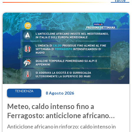
tutte
TENDENZA
8 Agosto 2026
Meteo, caldo intenso fino a
Ferragosto: anticiclone africano
ancora protagonista
Anticiclone africano in rinforzo: caldo intenso in