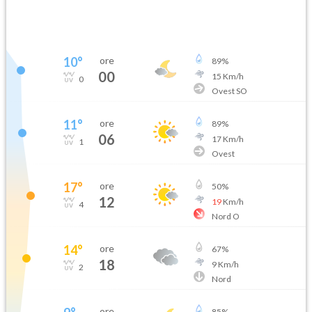
10
°
ore
89
%
00
15
Km/h
0
Ovest SO
11
°
ore
89
%
06
17
Km/h
1
Ovest
17
°
ore
50
%
12
19
Km/h
4
Nord O
14
°
ore
67
%
18
9
Km/h
2
Nord
ore
85
%