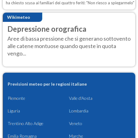
ha chiesto scusa ai familiari dei quattro feriti: "Non riesco a spiegarmelo"
Wikimeteo
Depressione orografica
Aree di bassa pressione che si generano sottovento
alle catene montuose quando queste in quota
vengo...
Previsioni meteo per le regioni italiane
Piemonte
Valle d'Aosta
Liguria
Lombardia
Trentino Alto Adige
Veneto
Emilia Romagna
Marche