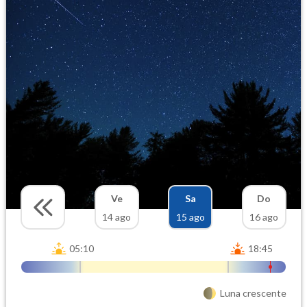
Ve
Sa
Do
14 ago
15 ago
16 ago
05:10
18:45
Luna crescente