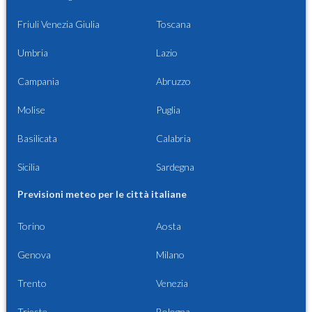
Friuli Venezia Giulia
Toscana
Umbria
Lazio
Campania
Abruzzo
Molise
Puglia
Basilicata
Calabria
Sicilia
Sardegna
Previsioni meteo per le città italiane
Torino
Aosta
Genova
Milano
Trento
Venezia
Trieste
Bologna