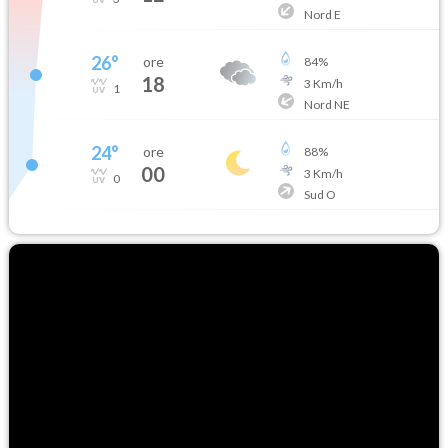
Nord E
26
°
ore
84
%
18
3
Km/h
1
Nord NE
24
°
ore
88
%
00
3
Km/h
0
Sud O