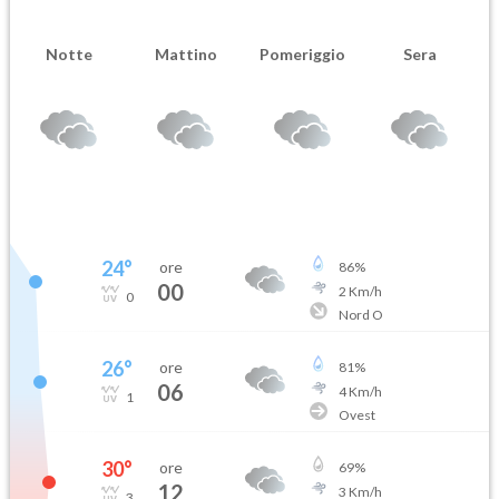
Notte
Mattino
Pomeriggio
Sera
24
°
ore
86
%
00
2
Km/h
0
Nord O
26
°
ore
81
%
06
4
Km/h
1
Ovest
30
°
ore
69
%
12
3
Km/h
3