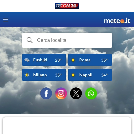
Fushiki
Roma
28°
35°
Milano
Napoli
35°
34°