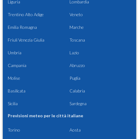
Liguria
Lombardia
Trentino Alto Adige
Veneto
Emilia Romagna
Marche
Friuli Venezia Giulia
Toscana
Umbria
Lazio
Campania
Abruzzo
Molise
Puglia
Basilicata
Calabria
Sicilia
Sardegna
Previsioni meteo per le città italiane
Torino
Aosta