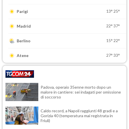
13°
25°
Parigi
22°
37°
Madrid
15°
22°
Berlino
27°
33°
Atene
Padova, operaio 35enne morto dopo un
malore in cantiere: sei indagati per omissione
di soccorso
Caldo record, a Napoli raggiunti 48 gradi e a
Gorizia 40 (temperatura mai registrata in
Friuli)