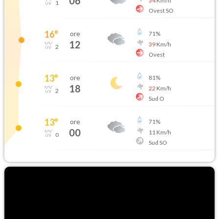
06
34
Km/h
1
Ovest SO
16
°
ore
71
%
12
39
Km/h
2
Ovest
13
°
ore
81
%
18
22
Km/h
2
Sud O
13
°
ore
71
%
00
11
Km/h
0
Sud SO