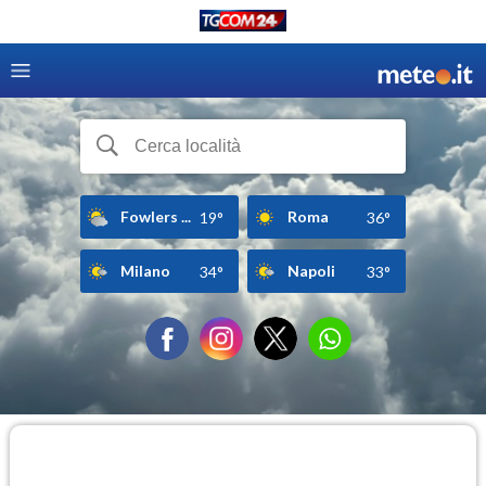
Fowlers ...
Roma
19°
36°
Milano
Napoli
34°
33°