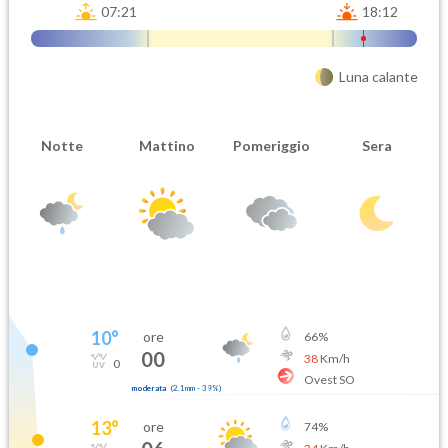
07:21
18:12
Luna calante
Notte
Mattino
Pomeriggio
Sera
10
°
ore
66
%
00
38
Km/h
0
Ovest SO
moderata
(
2.1mm
-
39
%)
13
°
ore
74
%