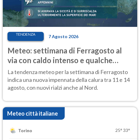
TENDENZA
7 Agosto 2026
Meteo: settimana di Ferragosto al
via con caldo intenso e qualche
temporale
La tendenza meteo per la settimana di Ferragosto
indica una nuova impennata della calura tra 11 e 14
agosto, con nuovi rialzi anche al Nord.
Meteo città italiane
25°
33°
Torino