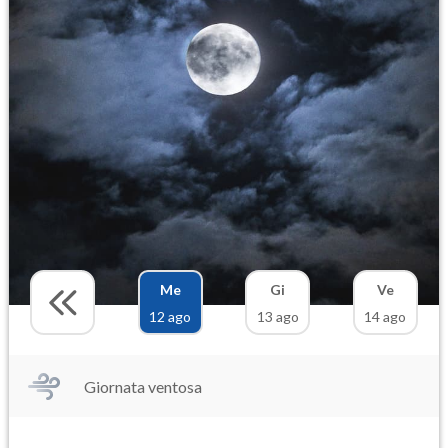
Me
Gi
Ve
12 ago
13 ago
14 ago
Giornata ventosa