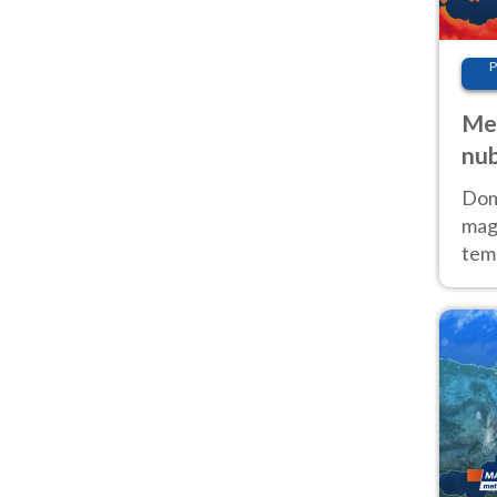
P
Met
nub
Sud
Doma
magg
temp
sem
prev