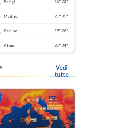
15°
23°
Parigi
21°
35°
Madrid
19°
26°
Berlino
26°
34°
Atene
e
Vedi
tutte