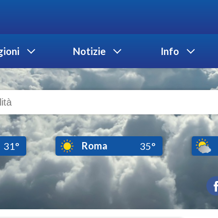
ioni
Notizie
Info
Roma
31°
35°