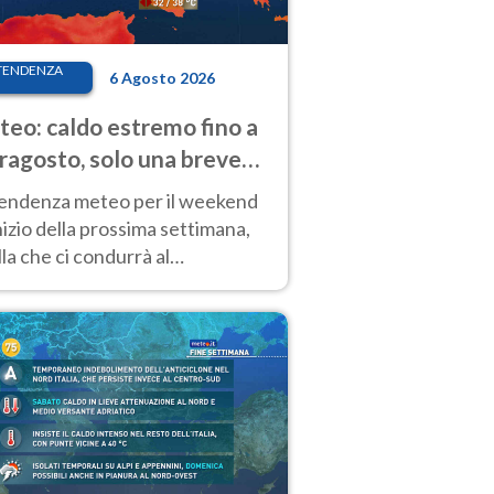
TENDENZA
6 Agosto 2026
eo: caldo estremo fino a
ragosto, solo una breve
sa. Ecco dove
tendenza meteo per il weekend
inizio della prossima settimana,
la che ci condurrà al
ragosto, vede ancora
perature molto elevate