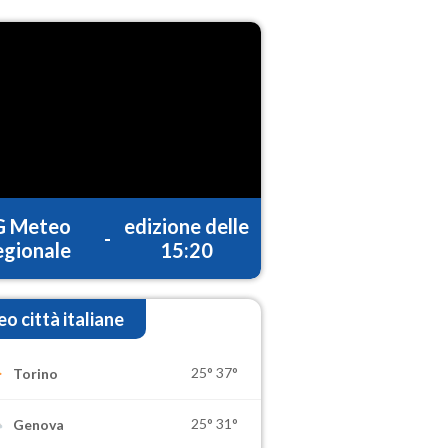
G Meteo
edizione delle
-
gionale
15:20
o città italiane
25°
37°
Torino
25°
31°
Genova