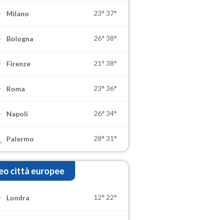
23°
37°
Milano
26°
38°
Bologna
21°
38°
Firenze
23°
36°
Roma
26°
34°
Napoli
28°
31°
Palermo
o città europee
12°
22°
Londra