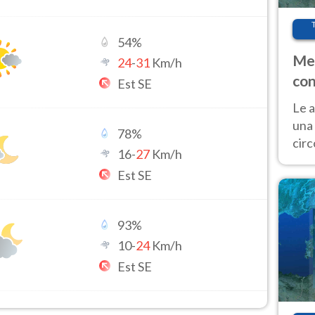
54
%
Met
24
-
31
Km/h
con
Est SE
Le a
una 
78
%
cir
16
-
27
Km/h
del 
Est SE
gior
Fer
93
%
10
-
24
Km/h
Est SE