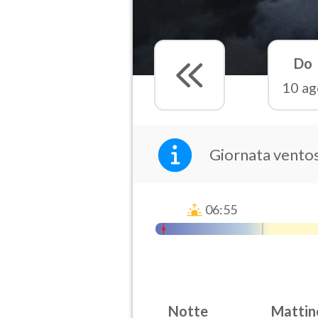
Do
10 ag
Giornata ventos
06:55
Notte
Mattin