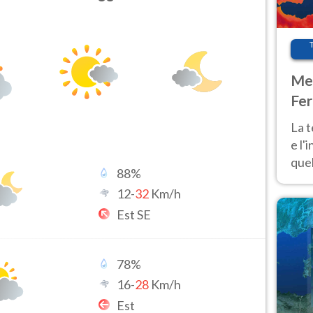
Met
Fer
pau
La 
e l'
quel
88
%
Fer
12
-
32
Km/h
tem
Est SE
78
%
16
-
28
Km/h
Est