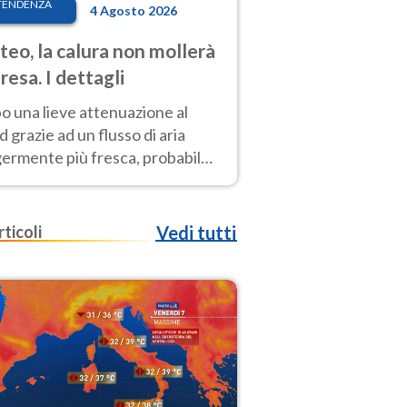
TENDENZA
4 Agosto 2026
eo, la calura non mollerà
presa. I dettagli
o una lieve attenuazione al
 grazie ad un flusso di aria
germente più fresca, probabile
o rinforzo dell’anticiclone
icano entro Ferragosto
rticoli
Vedi tutti