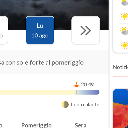
Lu
o
10 ago
a con sole forte al pomeriggio
Notizi
20:49
Luna calante
o
Pomeriggio
Sera