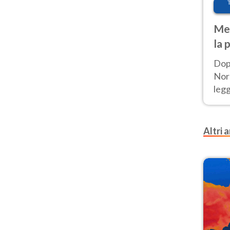
Met
la 
Dop
Nord
leg
nuov
afr
Altri a