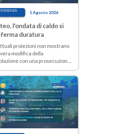
TENDENZA
5 Agosto 2026
eo, l'ondata di caldo si
ferma duratura
ttuali proiezioni non mostrano
vera modifica della
colazione con una prosecuzione
caldo fuori scala per molti
ni, compresa la settimana di
ragosto