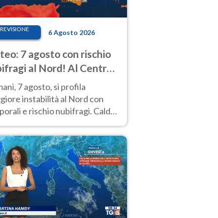
REVISIONE
6 Agosto 2026
eo: 7 agosto con rischio
ifragi al Nord! Al Centro-
 caldo estremo
ni, 7 agosto, si profila
iore instabilità al Nord con
orali e rischio nubifragi. Caldo
pre estremo al Centro-Sud. Le
isioni.