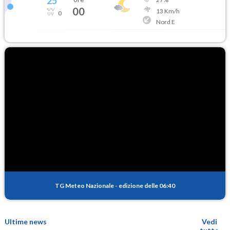
25
°
00
13
Km/h
0
Nord E
TG Meteo Nazionale
-
edizione delle 06:40
Ultime news
Vedi