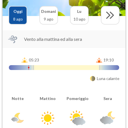
Oggi
Domani
Lu
8 ago
9 ago
10 ago
Vento alla mattina ed alla sera
05:23
19:10
Luna calante
Notte
Mattino
Pomeriggio
Sera