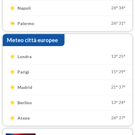
26°
34°
Napoli
26°
31°
Palermo
Meteo città europee
13°
25°
Londra
15°
29°
Parigi
21°
37°
Madrid
13°
24°
Berlino
26°
37°
Atene