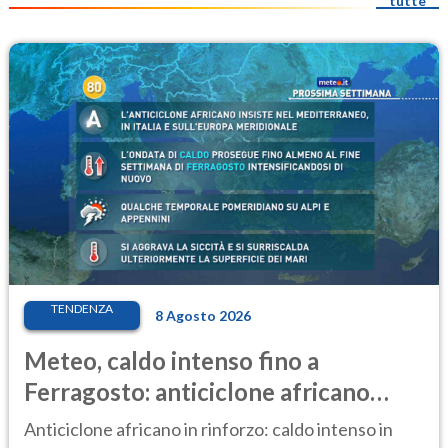
tutte
TENDENZA
8 Agosto 2026
Meteo, caldo intenso fino a
Ferragosto: anticiclone africano
ancora protagonista
Anticiclone africano in rinforzo: caldo intenso in