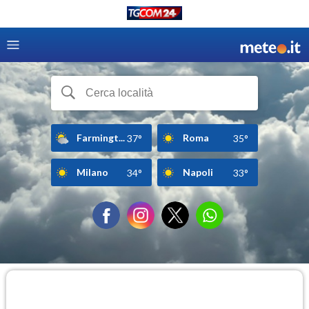
Farmingt...
Roma
37°
35°
Milano
Napoli
34°
33°