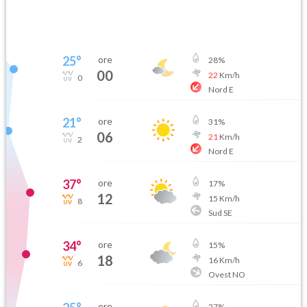
25
°
ore
28
%
00
22
Km/h
0
Nord E
21
°
ore
31
%
06
21
Km/h
2
Nord E
37
°
ore
17
%
12
15
Km/h
8
Sud SE
34
°
ore
15
%
18
16
Km/h
6
Ovest NO
ore
27
%