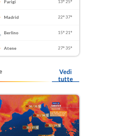
13°
25°
Parigi
22°
37°
Madrid
15°
21°
Berlino
27°
35°
Atene
e
Vedi
tutte