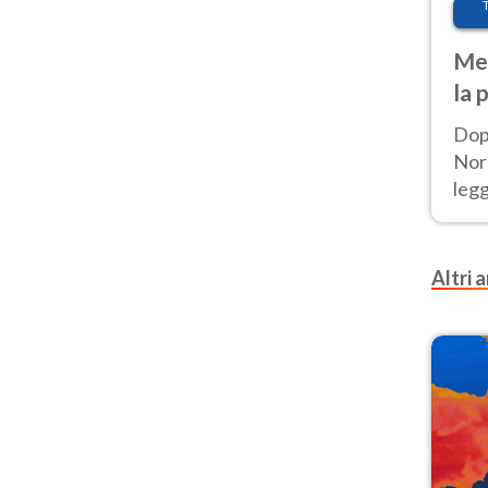
Met
la 
Dop
Nord
leg
nuov
afr
Altri a