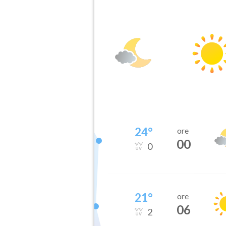
24
°
ore
00
0
21
°
ore
06
2