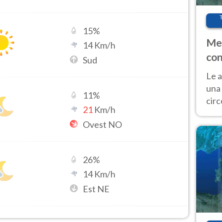
15
%
Met
14
Km/h
con
Sud
Le a
una 
11
%
cir
21
Km/h
del 
Ovest NO
gior
Fer
26
%
14
Km/h
Est NE