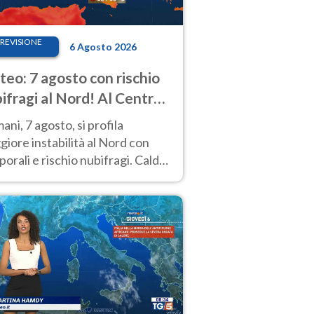
REVISIONE
6 Agosto 2026
eo: 7 agosto con rischio
ifragi al Nord! Al Centro-
 caldo estremo
ni, 7 agosto, si profila
iore instabilità al Nord con
orali e rischio nubifragi. Caldo
pre estremo al Centro-Sud. Le
isioni.