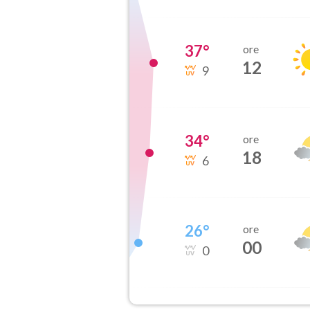
37
°
ore
12
9
34
°
ore
18
6
26
°
ore
00
0