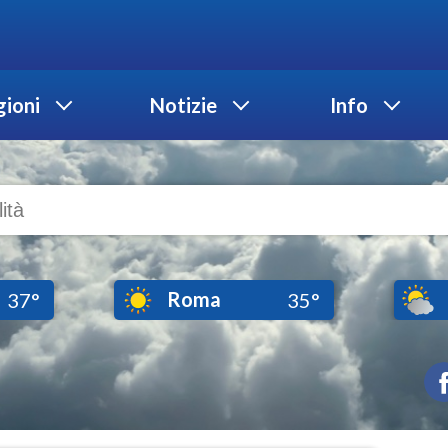
ioni
Notizie
Info
Roma
37°
35°