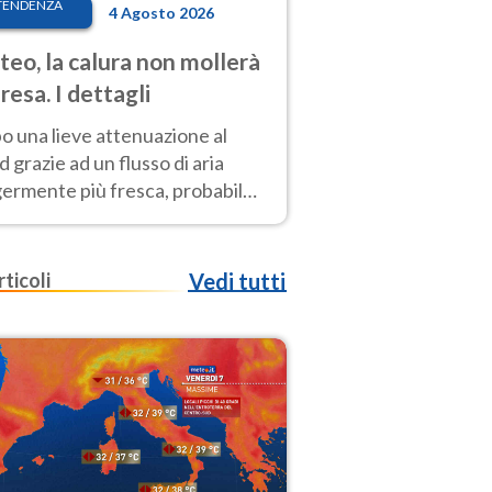
TENDENZA
4 Agosto 2026
eo, la calura non mollerà
presa. I dettagli
o una lieve attenuazione al
 grazie ad un flusso di aria
germente più fresca, probabile
o rinforzo dell’anticiclone
icano entro Ferragosto
rticoli
Vedi tutti