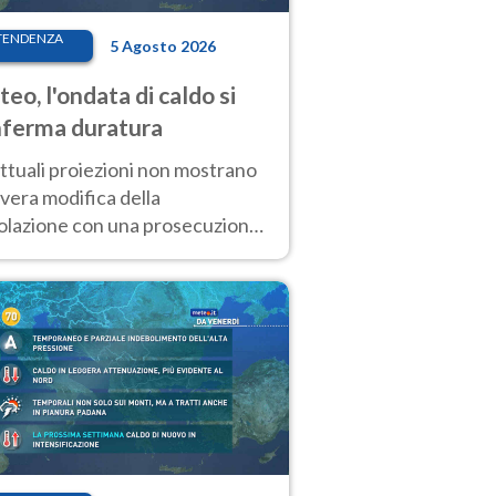
TENDENZA
5 Agosto 2026
eo, l'ondata di caldo si
ferma duratura
ttuali proiezioni non mostrano
vera modifica della
colazione con una prosecuzione
caldo fuori scala per molti
ni, compresa la settimana di
ragosto