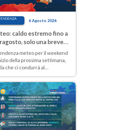
TENDENZA
6 Agosto 2026
eo: caldo estremo fino a
ragosto, solo una breve
sa. Ecco dove
tendenza meteo per il weekend
inizio della prossima settimana,
la che ci condurrà al
ragosto, vede ancora
perature molto elevate