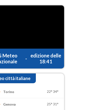
G Meteo
edizione delle
-
zionale
18:41
o città italiane
22°
34°
Torino
25°
31°
Genova