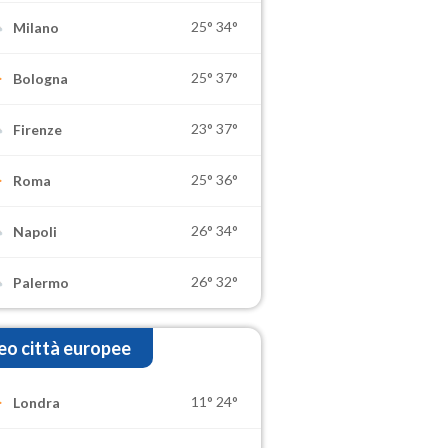
25°
34°
Milano
25°
37°
Bologna
23°
37°
Firenze
25°
36°
Roma
26°
34°
Napoli
26°
32°
Palermo
o città europee
11°
24°
Londra