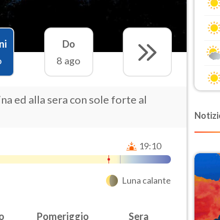
ni
Do
o
8 ago
na ed alla sera con sole forte al
Notizi
19:10
Luna calante
o
Pomeriggio
Sera