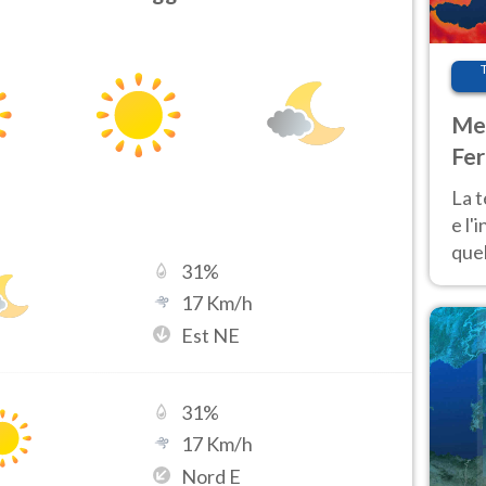
Met
Fer
pau
La 
e l'
quel
31
%
Fer
17
Km/h
tem
Est NE
31
%
17
Km/h
Nord E