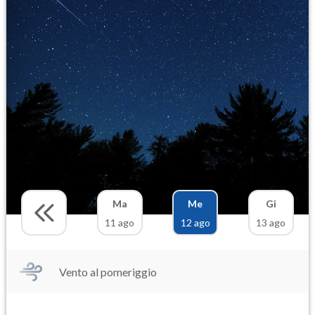
Ma
Me
Gi
11 ago
12 ago
13 ago
Vento al pomeriggio