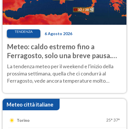
TENDENZA
6 Agosto 2026
Meteo: caldo estremo fino a
Ferragosto, solo una breve pausa.
Ecco dove
La tendenza meteo per il weekend e l'inizio della
prossima settimana, quella che ci condurrà al
Ferragosto, vede ancora temperature molto
elevate
Meteo città italiane
25°
37°
Torino