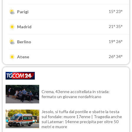
15°
23°
Parigi
21°
35°
Madrid
19°
26°
Berlino
26°
34°
Atene
Crema, 43enne accoltellata in strada:
fermato un giovane nordafricano
Jesolo, si tuffa dal pontile e sbatte la testa
sul fondale: muore 17enne | Tragedia anche
sul Latemar: 14enne precipita per oltre 50
metri e muore