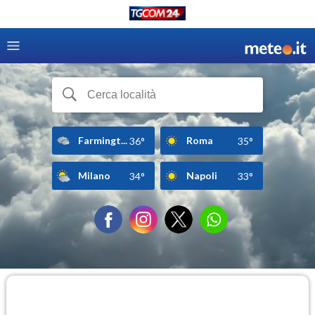
Farmingt...
Roma
36°
35°
Milano
Napoli
34°
33°