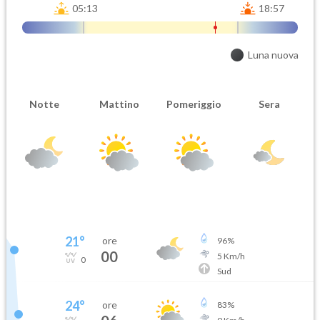
05:13
18:57
Luna nuova
Notte
Mattino
Pomeriggio
Sera
21
°
ore
96
%
00
5
Km/h
0
Sud
24
°
ore
83
%