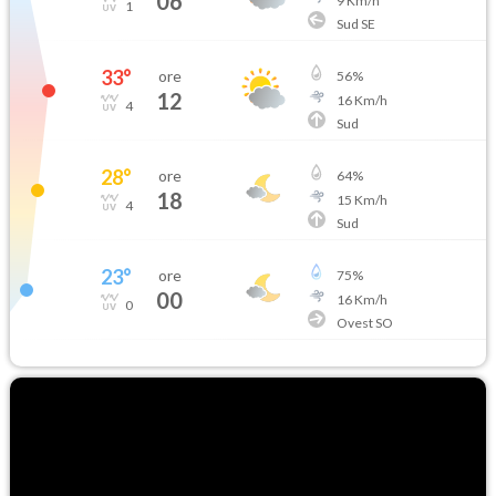
06
9
Km/h
1
Sud SE
33
°
ore
56
%
12
16
Km/h
4
Sud
28
°
ore
64
%
18
15
Km/h
4
Sud
23
°
ore
75
%
00
16
Km/h
0
Ovest SO