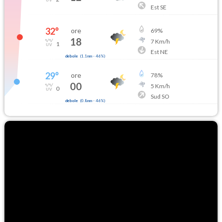
Est SE
32
°
ore
69
%
18
7
Km/h
1
Est NE
debole
(
1.1mm
-
46
%)
29
°
ore
78
%
00
5
Km/h
0
Sud SO
debole
(
0.8mm
-
46
%)