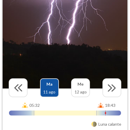
Ma
Me
11 ago
12 ago
05:32
18:43
Luna calante