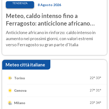
TENDENZA
8 Agosto 2026
Meteo, caldo intenso fino a
Ferragosto: anticiclone africano
ancora protagonista
Anticiclone africano in rinforzo: caldo intenso in
aumento nei prossimi giorni, con valori estremi
verso Ferragosto su gran parte d’Italia
Meteo città italiane
22°
33°
Torino
27°
31°
Genova
23°
34°
Milano