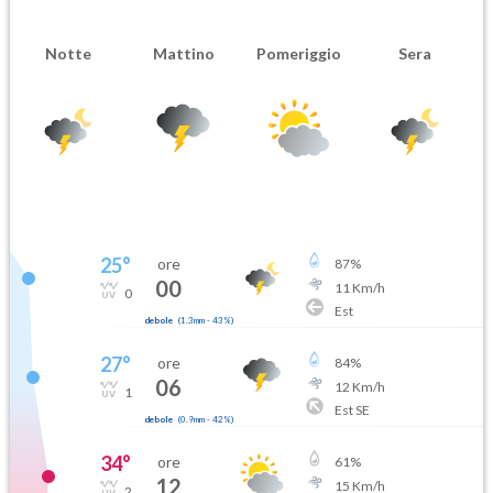
Notte
Mattino
Pomeriggio
Sera
25
°
ore
87
%
00
11
Km/h
0
Est
debole
(
1.3mm
-
43
%)
27
°
ore
84
%
06
12
Km/h
1
Est SE
debole
(
0.9mm
-
42
%)
34
°
ore
61
%
12
15
Km/h
2