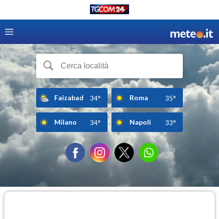
Faizabad
Roma
34°
35°
Milano
Napoli
34°
33°