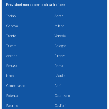
Previsioni meteo per le città italiane
Torino
Aosta
Genova
Milano
Trento
Venezia
Trieste
Bologna
Ancona
Firenze
Perugia
Roma
Napoli
L'Aquila
Campobasso
Bari
Potenza
Catanzaro
Palermo
Cagliari