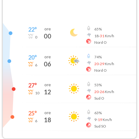
22
°
ore
65
%
00
18
-
31
Km/h
0
Nord O
20
°
ore
74
%
06
20
-
29
Km/h
6
Nord O
27
°
ore
53
%
12
20
-
26
Km/h
10
Sud O
25
°
ore
63
%
18
9
-
19
Km/h
6
Sud SO