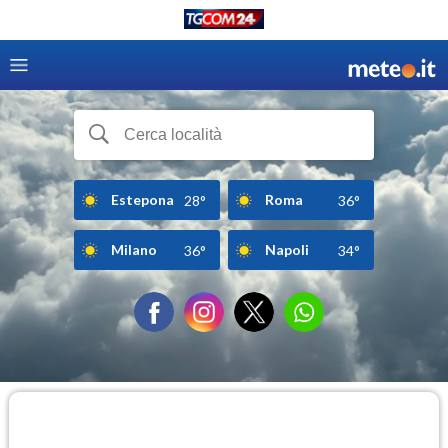
Estepona
Roma
28°
36°
Milano
Napoli
36°
34°