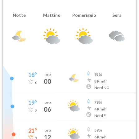
Notte
Mattino
Pomeriggio
Sera
18
°
ore
93
%
00
3
Km/h
0
Nord NO
19
°
ore
79
%
06
4
Km/h
2
Nord E
21
°
ore
59
%
12
6
Km/h
7