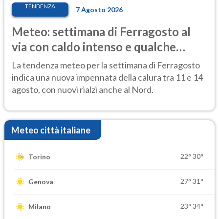
TENDENZA
7 Agosto 2026
Meteo: settimana di Ferragosto al
via con caldo intenso e qualche
temporale
La tendenza meteo per la settimana di Ferragosto
indica una nuova impennata della calura tra 11 e 14
agosto, con nuovi rialzi anche al Nord.
Meteo città italiane
22°
30°
Torino
27°
31°
Genova
23°
34°
Milano