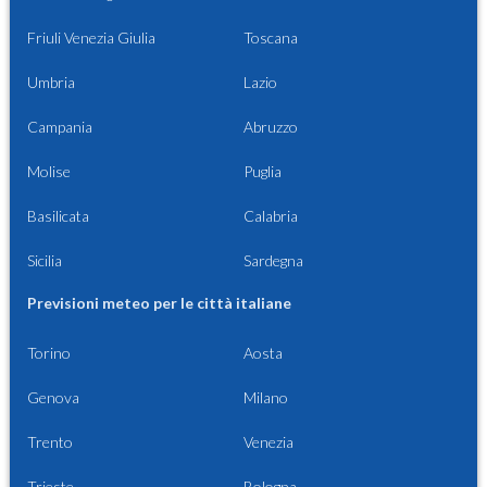
Friuli Venezia Giulia
Toscana
Umbria
Lazio
Campania
Abruzzo
Molise
Puglia
Basilicata
Calabria
Sicilia
Sardegna
Previsioni meteo per le città italiane
Torino
Aosta
Genova
Milano
Trento
Venezia
Trieste
Bologna