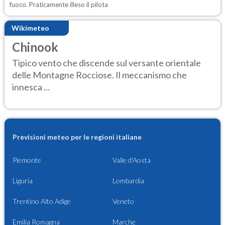
fuoco. Praticamente illeso il pilota
Wikimeteo
Chinook
Tipico vento che discende sul versante orientale
delle Montagne Rocciose. Il meccanismo che
innesca ...
Previsioni meteo per le regioni italiane
Piemonte
Valle d'Aosta
Liguria
Lombardia
Trentino Alto Adige
Veneto
Emilia Romagna
Marche