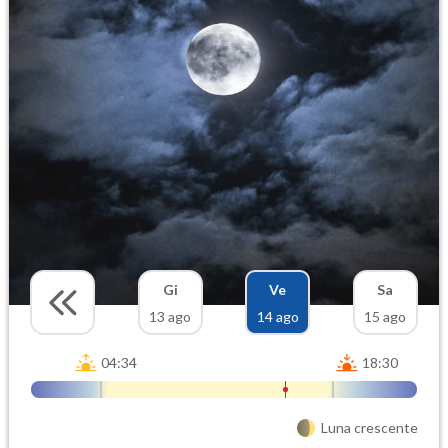
Gi
Ve
Sa
13 ago
14 ago
15 ago
04:34
18:30
Luna crescente