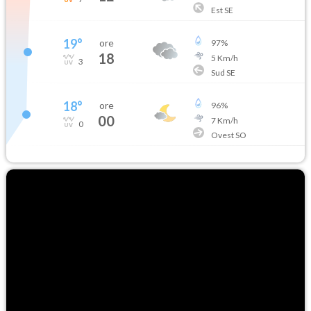
Est SE
19
°
ore
97
%
18
5
Km/h
3
Sud SE
18
°
ore
96
%
00
7
Km/h
0
Ovest SO