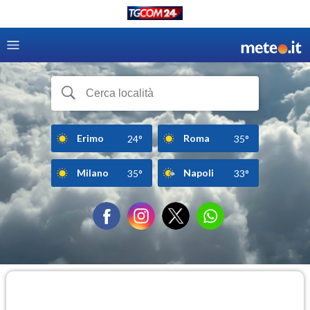
Erimo
Roma
24°
35°
Milano
Napoli
35°
33°