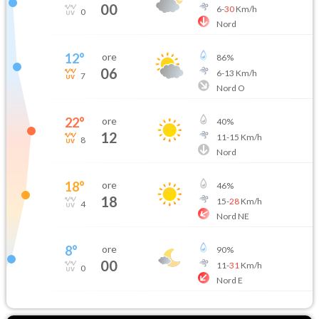
00
6
-
30
Km/h
0
Nord
12
°
ore
86
%
06
6
-
13
Km/h
7
Nord O
22
°
ore
40
%
12
11
-
15
Km/h
8
Nord
18
°
ore
46
%
18
15
-
28
Km/h
4
Nord NE
8
°
ore
90
%
00
11
-
31
Km/h
0
Nord E