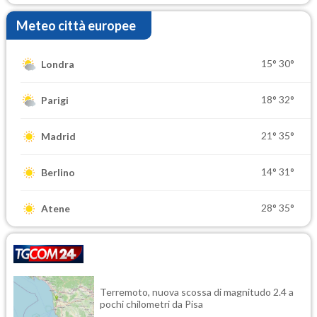
Meteo città europee
15°
30°
Londra
18°
32°
Parigi
21°
35°
Madrid
14°
31°
Berlino
28°
35°
Atene
Terremoto, nuova scossa di magnitudo 2.4 a
pochi chilometri da Pisa