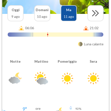
Oggi
Domani
Ma
9 ago
10 ago
11 ago
06:06
21:02
Luna calante
Notte
Mattino
Pomeriggio
Sera
9
°
ore
92
%