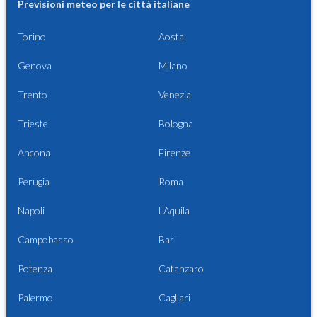
Previsioni meteo per le città italiane
Torino
Aosta
Genova
Milano
Trento
Venezia
Trieste
Bologna
Ancona
Firenze
Perugia
Roma
Napoli
L'Aquila
Campobasso
Bari
Potenza
Catanzaro
Palermo
Cagliari