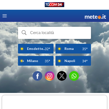
Emsdette...
Roma
32°
35°
Milano
Napoli
35°
34°