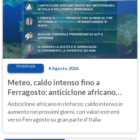
TENDENZA
8 Agosto 2026
Meteo, caldo intenso fino a
Ferragosto: anticiclone africano
ancora protagonista
Anticiclone africano in rinforzo: caldo intenso in
aumento nei prossimi giorni, con valori estremi
verso Ferragosto su gran parte d’Italia