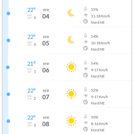
22
°
ore
53
%
04
11
-
18
Km/h
0
Nord NE
22
°
ore
54
%
05
10
-
18
Km/h
0
Nord NE
21
°
ore
54
%
06
9
-
17
Km/h
1
Nord NE
22
°
ore
52
%
07
9
-
17
Km/h
2
Nord NE
22
°
ore
50
%
08
8
-
16
Km/h
3
Nord NE