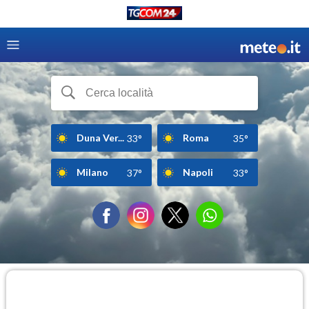
Duna Ver...
Roma
33°
35°
Milano
Napoli
37°
33°