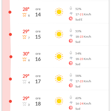
28
°
ore
52
%
14
17
-
21
Km/h
8
Sud E
29
°
ore
53
%
15
18
-
23
Km/h
7
Sud
30
°
ore
54
%
16
18
-
23
Km/h
6
Sud
29
°
ore
58
%
17
17
-
23
Km/h
4
Sud
29
°
ore
63
%
18
16
-
24
Km/h
3
Sud