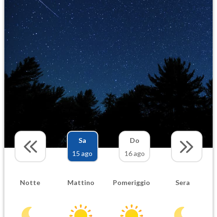
Sa
Do
15 ago
16 ago
Notte
Mattino
Pomeriggio
Sera