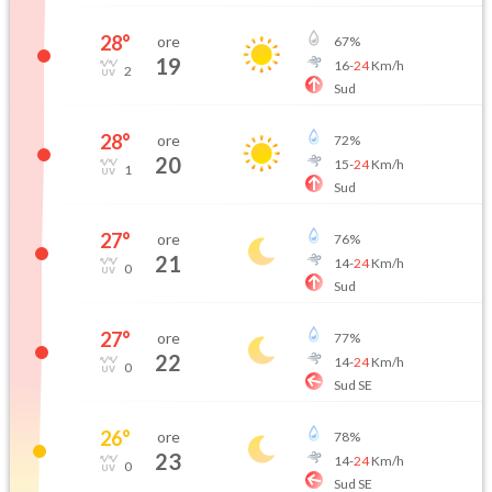
28
°
ore
67
%
19
16
-
24
Km/h
2
Sud
28
°
ore
72
%
20
15
-
24
Km/h
1
Sud
27
°
ore
76
%
21
14
-
24
Km/h
0
Sud
27
°
ore
77
%
22
14
-
24
Km/h
0
Sud SE
26
°
ore
78
%
23
14
-
24
Km/h
0
Sud SE