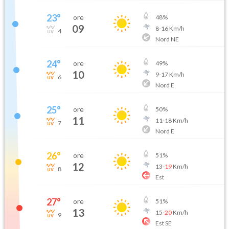
23
°
ore
48
%
09
8
-
16
Km/h
4
Nord NE
24
°
ore
49
%
10
9
-
17
Km/h
6
Nord E
25
°
ore
50
%
11
11
-
18
Km/h
7
Nord E
26
°
ore
51
%
12
13
-
19
Km/h
8
Est
27
°
ore
51
%
13
15
-
20
Km/h
9
Est SE