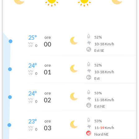
25
°
ore
52
%
00
10
-
18
Km/h
0
Est SE
24
°
ore
52
%
01
10
-
18
Km/h
0
Est
24
°
ore
53
%
02
11
-
18
Km/h
0
Est NE
23
°
ore
53
%
03
11
-
19
Km/h
0
Nord NE