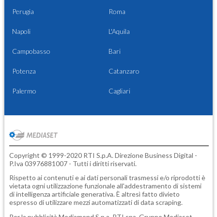
Perugia
Roma
Napoli
L'Aquila
Campobasso
Bari
Potenza
Catanzaro
Palermo
Cagliari
Copyright © 1999-2020 RTI S.p.A. Direzione Business Digital -
P.Iva 03976881007 - Tutti i diritti riservati.
Rispetto ai contenuti e ai dati personali trasmessi e/o riprodotti è
vietata ogni utilizzazione funzionale all'addestramento di sistemi
di intelligenza artificiale generativa. È altresì fatto divieto
espresso di utilizzare mezzi automatizzati di data scraping.
Per la pubblicità
Mediamond S.p.a.
RTI spa, Gruppo Mediaset -