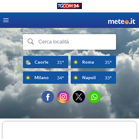
Caorle
Roma
31°
35°
Milano
Napoli
34°
33°