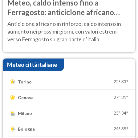
Meteo, caldo intenso fino a
Ferragosto: anticiclone africano
ancora protagonista
Anticiclone africano in rinforzo: caldo intenso in
aumento nei prossimi giorni, con valori estremi
verso Ferragosto su gran parte d’Italia
Meteo città italiane
22°
33°
Torino
27°
31°
Genova
23°
34°
Milano
24°
35°
Bologna