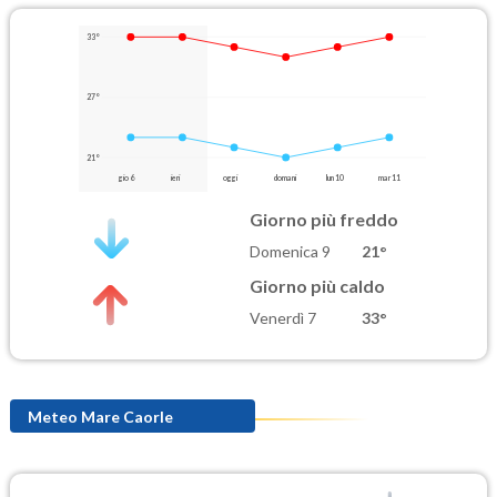
33°
27°
21°
gio 6
ieri
oggi
domani
lun 10
mar 11
Giorno più freddo
Domenica 9
21°
Giorno più caldo
Venerdì 7
33°
Meteo Mare Caorle