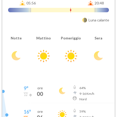
05:56
20:48
Luna calante
Notte
Mattino
Pomeriggio
Sera
9
°
ore
64
%
00
9
-
16
Km/h
0
Nord
16
°
ore
59
%