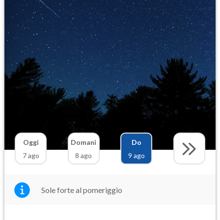
Oggi
Domani
Do
7 ago
8 ago
9 ago
Sole forte al pomeriggio