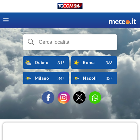
Dubno
Roma
31°
36°
Milano
Napoli
34°
33°