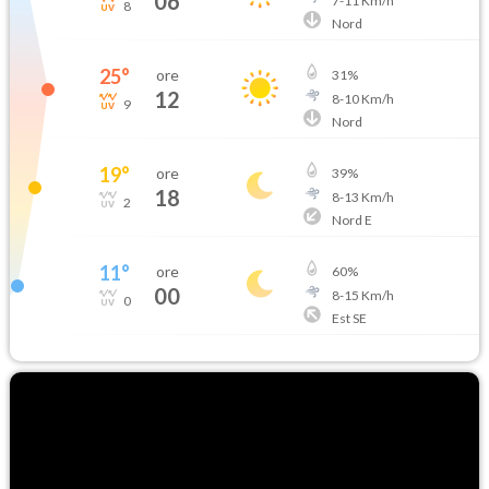
06
7
-
11
Km/h
8
Nord
25
°
ore
31
%
12
8
-
10
Km/h
9
Nord
19
°
ore
39
%
18
8
-
13
Km/h
2
Nord E
11
°
ore
60
%
00
8
-
15
Km/h
0
Est SE