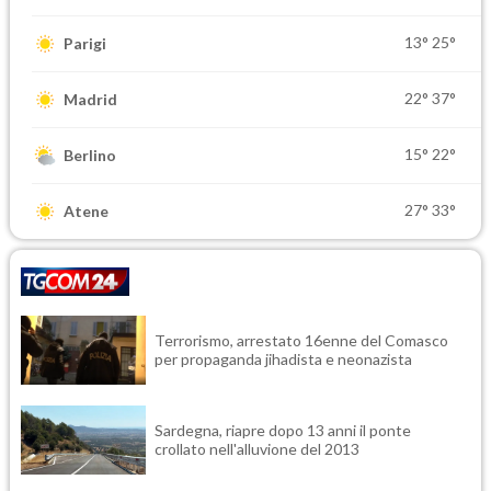
13°
25°
Parigi
22°
37°
Madrid
15°
22°
Berlino
27°
33°
Atene
Terrorismo, arrestato 16enne del Comasco
per propaganda jihadista e neonazista
Sardegna, riapre dopo 13 anni il ponte
crollato nell'alluvione del 2013