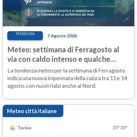
TENDENZA
7 Agosto 2026
Meteo: settimana di Ferragosto al
via con caldo intenso e qualche
temporale
La tendenza meteo per la settimana di Ferragosto
indica una nuova impennata della calura tra 11 e 14
agosto, con nuovi rialzi anche al Nord.
Meteo città italiane
25°
33°
Torino