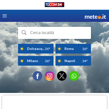
Dolceacq...
Roma
34°
36°
Milano
Napoli
36°
34°