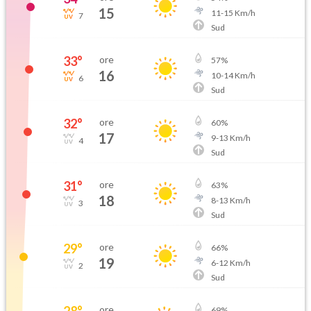
15
11
-
15
Km/h
7
Sud
33
°
ore
57
%
16
10
-
14
Km/h
6
Sud
32
°
ore
60
%
17
9
-
13
Km/h
4
Sud
31
°
ore
63
%
18
8
-
13
Km/h
3
Sud
29
°
ore
66
%
19
6
-
12
Km/h
2
Sud
28
°
ore
69
%