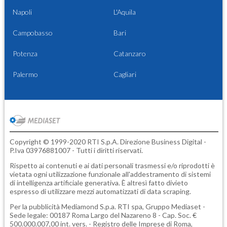
Napoli
L'Aquila
Campobasso
Bari
Potenza
Catanzaro
Palermo
Cagliari
Copyright © 1999-2020 RTI S.p.A. Direzione Business Digital -
P.Iva 03976881007 - Tutti i diritti riservati.
Rispetto ai contenuti e ai dati personali trasmessi e/o riprodotti è
vietata ogni utilizzazione funzionale all'addestramento di sistemi
di intelligenza artificiale generativa. È altresì fatto divieto
espresso di utilizzare mezzi automatizzati di data scraping.
Per la pubblicità
Mediamond S.p.a.
RTI spa, Gruppo Mediaset -
Sede legale: 00187 Roma Largo del Nazareno 8 - Cap. Soc. €
500.000.007,00 int. vers. - Registro delle Imprese di Roma,