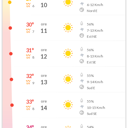
10
6
-
12
Km/h
6
Nord E
30
°
ore
56
%
11
7
-
13
Km/h
7
Est NE
31
°
ore
56
%
12
8
-
13
Km/h
8
Est SE
32
°
ore
55
%
13
9
-
14
Km/h
9
Sud E
33
°
ore
55
%
14
10
-
15
Km/h
8
Sud SE
34
°
ore
54
%