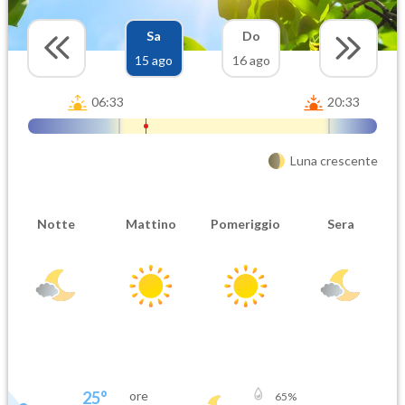
Sa
Do
15 ago
16 ago
06:33
20:33
Luna crescente
Notte
Mattino
Pomeriggio
Sera
25
°
ore
65
%