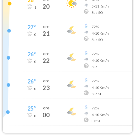
20
5
-
11
Km/h
1
Sud SO
27
°
ore
72
%
21
4
-
10
Km/h
0
Sud SO
26
°
ore
72
%
22
4
-
10
Km/h
0
Sud
26
°
ore
72
%
23
4
-
10
Km/h
0
Sud SE
25
°
ore
72
%
00
4
-
10
Km/h
0
Est SE