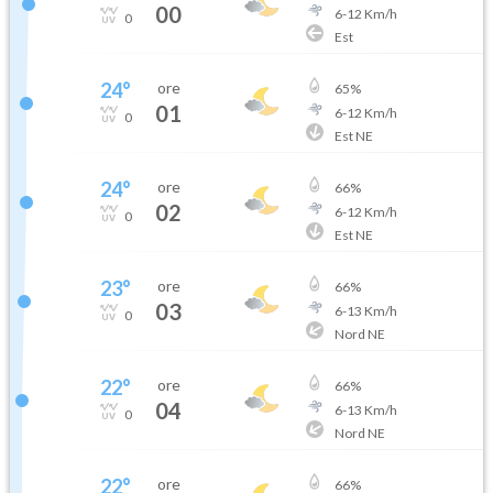
00
6
-
12
Km/h
0
Est
24
°
ore
65
%
01
6
-
12
Km/h
0
Est NE
24
°
ore
66
%
02
6
-
12
Km/h
0
Est NE
23
°
ore
66
%
03
6
-
13
Km/h
0
Nord NE
22
°
ore
66
%
04
6
-
13
Km/h
0
Nord NE
22
°
ore
66
%