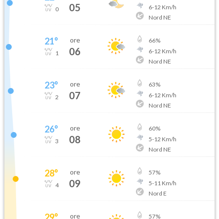
05
6
-
12
Km/h
0
Nord NE
21
°
ore
66
%
06
6
-
12
Km/h
1
Nord NE
23
°
ore
63
%
07
6
-
12
Km/h
2
Nord NE
26
°
ore
60
%
08
5
-
12
Km/h
3
Nord NE
28
°
ore
57
%
09
5
-
11
Km/h
4
Nord E
29
°
ore
57
%