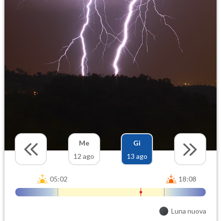
Me
Gi
12 ago
13 ago
05:02
18:08
Luna nuova