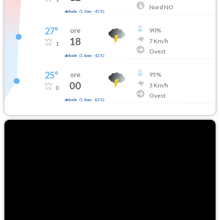
Nord NO
debole
(
1.3mm
-
45
%)
27
°
ore
90
%
18
7
Km/h
1
Ovest
debole
(
1.8mm
-
42
%)
25
°
ore
95
%
00
3
Km/h
0
Ovest
debole
(
1.8mm
-
82
%)