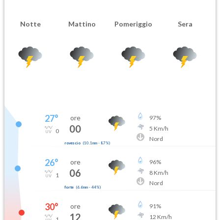
Notte
Mattino
Pomeriggio
Sera
27
°
ore
97
%
00
5
Km/h
0
Nord
rovescio
(
10.1mm
-
87
%)
26
°
ore
96
%
06
8
Km/h
1
Nord
forte
(
6.6mm
-
44
%)
30
°
ore
91
%
12
12
Km/h
1