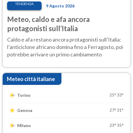
TENDENZA
9 Agosto 2026
Meteo, caldo e afa ancora
protagonisti sull’Italia
Caldo e afa restano ancora protagonisti sull’Italia:
l’anticiclone africano domina fino a Ferragosto, poi
potrebbe arrivare un primo cambiamento
Meteo città italiane
25°
33°
Torino
27°
31°
Genova
23°
35°
Milano