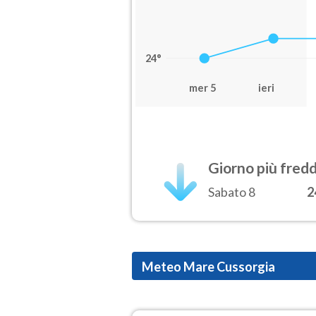
24°
mer 5
ieri
Giorno più fred
Sabato 8
2
Meteo Mare Cussorgia