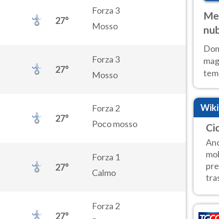
Forza 3
Met
27°
Mosso
nub
Sud
Doma
Forza 3
magg
27°
temp
Mosso
sem
prev
Wik
Forza 2
27°
Poco mosso
Cic
Anc
mob
Forza 1
pre
27°
Calmo
tra
Forza 2
27°