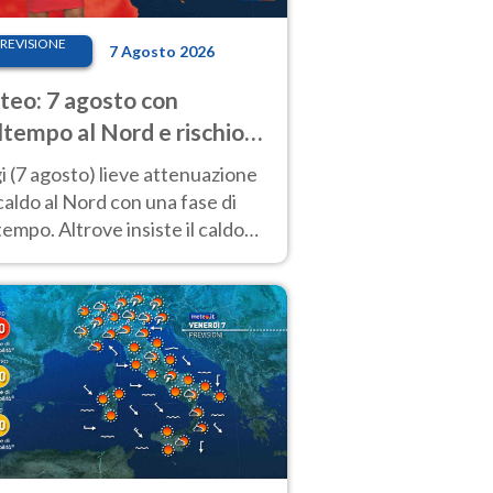
REVISIONE
7 Agosto 2026
eo: 7 agosto con
tempo al Nord e rischio
ifragi. Altrove caldo
 (7 agosto) lieve attenuazione
tremo
caldo al Nord con una fase di
empo. Altrove insiste il caldo
emo con picchi di 40°C. Le
isioni