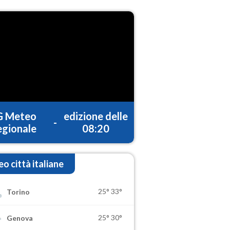
G Meteo
edizione delle
-
gionale
08:20
o città italiane
25°
33°
Torino
25°
30°
Genova