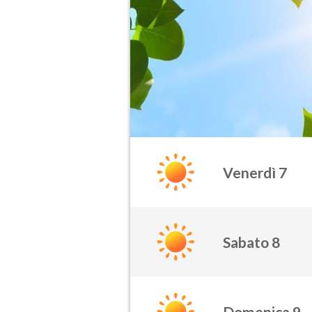
Venerdì 7
Sabato 8
Domenica 9