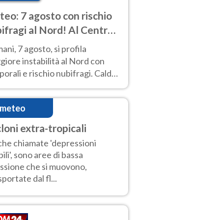
eo: 7 agosto con rischio
ifragi al Nord! Al Centro-
 caldo estremo
ni, 7 agosto, si profila
iore instabilità al Nord con
orali e rischio nubifragi. Caldo
pre estremo al Centro-Sud. Le
isioni.
imeteo
loni extra-tropicali
he chiamate 'depressioni
ili', sono aree di bassa
ssione che si muovono,
sportate dal fl...