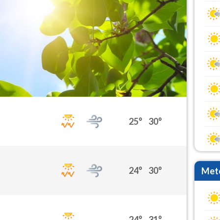
25°
30°
24°
30°
Mete
24°
31°