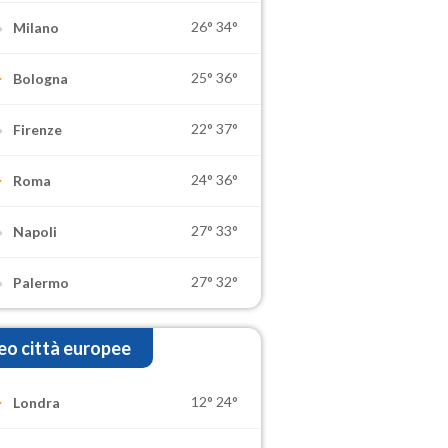
26°
34°
Milano
25°
36°
Bologna
22°
37°
Firenze
24°
36°
Roma
27°
33°
Napoli
27°
32°
Palermo
o città europee
12°
24°
Londra