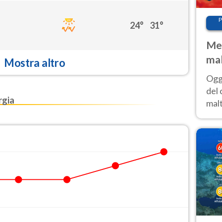
P
24°
31°
Met
mal
Mostra altro
nub
Oggi
es
del 
rgia
malt
estr
prev