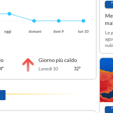
P
Met
mal
fin
oggi
domani
dom 9
lun 10
Le p
agos
nubi
Cen
mol
do
Giorno più caldo
4°
Lunedì 10
32°
P