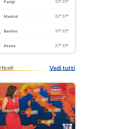
13°
25°
Parigi
22°
37°
Madrid
15°
22°
Berlino
27°
33°
Atene
rticoli
Vedi tutti