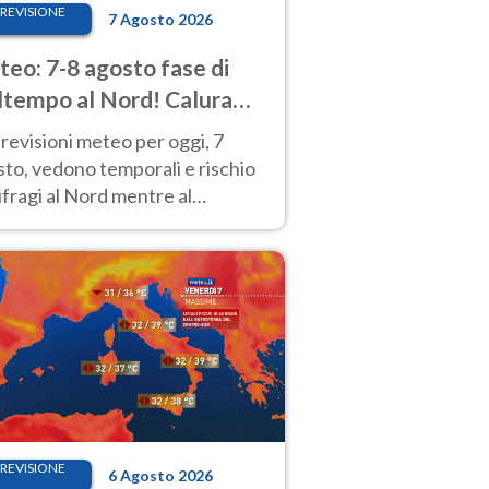
REVISIONE
7 Agosto 2026
eo: 7-8 agosto fase di
tempo al Nord! Calura
o a Ferragosto
revisioni meteo per oggi, 7
to, vedono temporali e rischio
fragi al Nord mentre al
tro-Sud sole e caldo sempre
to intenso.
REVISIONE
6 Agosto 2026