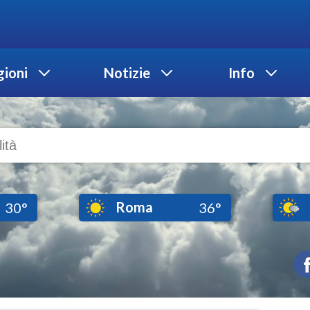
ioni
Notizie
Info
Roma
30°
36°