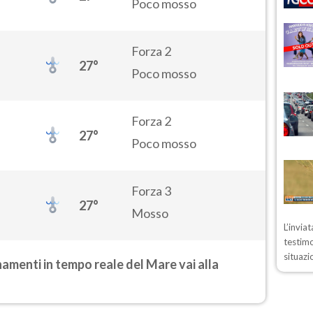
Poco mosso
Forza 2
27°
Poco mosso
Forza 2
27°
Poco mosso
Forza 3
27°
Mosso
L’invia
testimo
situazi
rnamenti in tempo reale del Mare vai alla