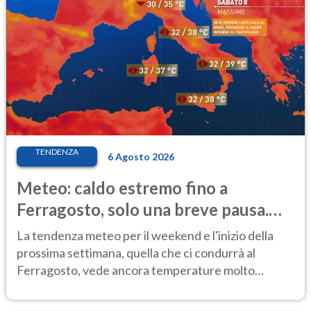
TENDENZA
6 Agosto 2026
Meteo: caldo estremo fino a
Ferragosto, solo una breve pausa.
Ecco dove
La tendenza meteo per il weekend e l'inizio della
prossima settimana, quella che ci condurrà al
Ferragosto, vede ancora temperature molto
elevate