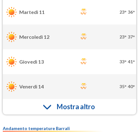
Martedì 11
23°
36°
Mercoledì 12
23°
37°
Giovedì 13
33°
41°
Venerdì 14
35°
40°
Mostra altro
Andamento temperature Barrali