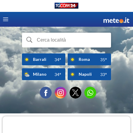
Barrali
Roma
34°
35°
Milano
Napoli
34°
33°