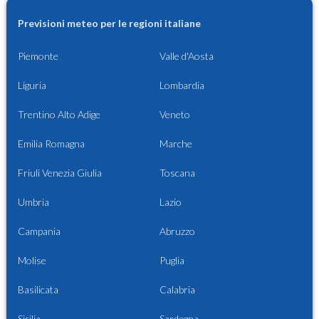
Previsioni meteo per le regioni italiane
Piemonte
Valle d'Aosta
Liguria
Lombardia
Trentino Alto Adige
Veneto
Emilia Romagna
Marche
Friuli Venezia Giulia
Toscana
Umbria
Lazio
Campania
Abruzzo
Molise
Puglia
Basilicata
Calabria
Sicilia
Sardegna