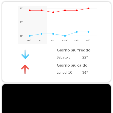
36°
29°
22°
mer 5
ieri
oggi
domani
dom 9
lun 10
Giorno più freddo
Sabato 8
22°
Giorno più caldo
Lunedì 10
36°