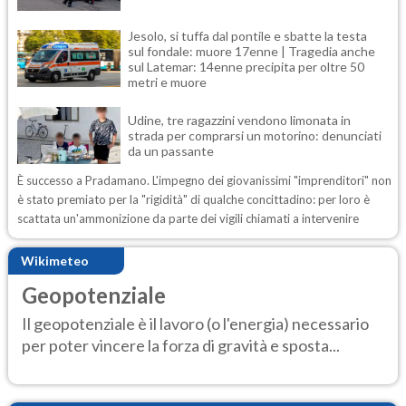
Jesolo, si tuffa dal pontile e sbatte la testa
sul fondale: muore 17enne | Tragedia anche
sul Latemar: 14enne precipita per oltre 50
metri e muore
Udine, tre ragazzini vendono limonata in
strada per comprarsi un motorino: denunciati
da un passante
È successo a Pradamano. L'impegno dei giovanissimi "imprenditori" non
è stato premiato per la "rigidità" di qualche concittadino: per loro è
scattata un'ammonizione da parte dei vigili chiamati a intervenire
Wikimeteo
Geopotenziale
Il geopotenziale è il lavoro (o l'energia) necessario
per poter vincere la forza di gravità e sposta...