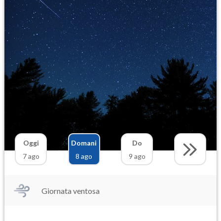
Oggi
Domani
Do
7 ago
8 ago
9 ago
Giornata ventosa