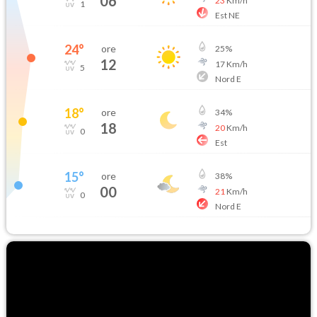
06
23
Km/h
1
Est NE
24
°
ore
25
%
12
17
Km/h
5
Nord E
18
°
ore
34
%
18
20
Km/h
0
Est
15
°
ore
38
%
00
21
Km/h
0
Nord E