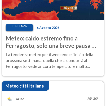
TENDENZA
6 Agosto 2026
Meteo: caldo estremo fino a
Ferragosto, solo una breve pausa.
Ecco dove
La tendenza meteo per il weekend e l'inizio della
prossima settimana, quella che ci condurrà al
Ferragosto, vede ancora temperature molto
elevate
Meteo città italiane
25°
30°
Torino