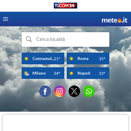
Cunnamul...
Roma
21°
35°
Milano
Napoli
34°
33°