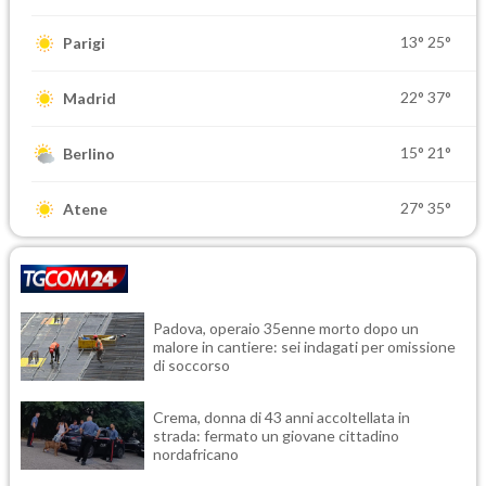
13°
25°
Parigi
22°
37°
Madrid
15°
21°
Berlino
27°
35°
Atene
Padova, operaio 35enne morto dopo un
malore in cantiere: sei indagati per omissione
di soccorso
Crema, donna di 43 anni accoltellata in
strada: fermato un giovane cittadino
nordafricano