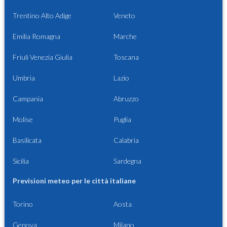
Trentino Alto Adige
Veneto
Emilia Romagna
Marche
Friuli Venezia Giulia
Toscana
Umbria
Lazio
Campania
Abruzzo
Molise
Puglia
Basilicata
Calabria
Sicilia
Sardegna
Previsioni meteo per le città italiane
Torino
Aosta
Genova
Milano