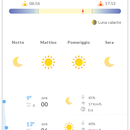
06:56
17:53
Luna calante
Notte
Mattino
Pomeriggio
Sera
9
°
ore
43
%
00
17
Km/h
0
Est
13
°
ore
40
%