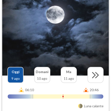
Oggi
Domani
Ma
9 ago
10 ago
11 ago
06:10
20:46
Luna calante