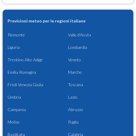
Previsioni meteo per le regioni italiane
Piemonte
Valle d'Aosta
Liguria
Lombardia
Trentino Alto Adige
Veneto
Emilia Romagna
Marche
Friuli Venezia Giulia
Toscana
Umbria
Lazio
Campania
Abruzzo
Molise
Puglia
Basilicata
Calabria