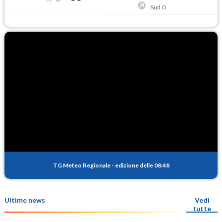
Sud O
TG Meteo Regionale
-
edizione delle 08:48
Ultime news
Vedi
tutte