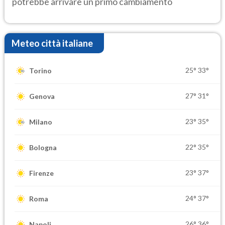
potrebbe arrivare un primo cambiamento
Meteo città italiane
25°
33°
Torino
27°
31°
Genova
23°
35°
Milano
22°
35°
Bologna
23°
37°
Firenze
24°
37°
Roma
26°
36°
Napoli