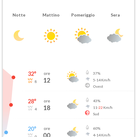
Notte
Mattino
Pomeriggio
Sera
32
°
ore
37
%
12
5
-
14
Km/h
8
Ovest
28
°
ore
43
%
18
11
-
22
Km/h
4
Sud
20
°
ore
60
%
00
4
-
14
Km/h
0