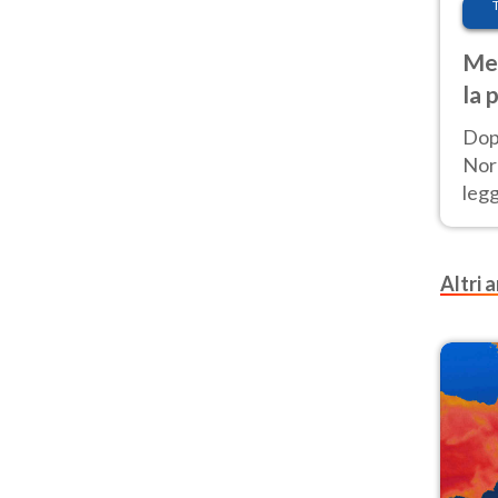
Met
la 
Dop
Nord
leg
nuov
afr
Altri a