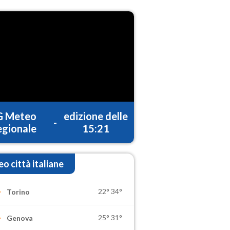
G Meteo
edizione delle
-
gionale
15:21
o città italiane
22°
34°
Torino
25°
31°
Genova