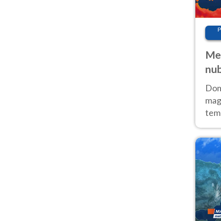
P
Met
nub
Sud
Doma
magg
temp
sem
prev