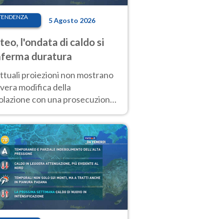
TENDENZA
5 Agosto 2026
eo, l'ondata di caldo si
ferma duratura
ttuali proiezioni non mostrano
vera modifica della
colazione con una prosecuzione
caldo fuori scala per molti
ni, compresa la settimana di
ragosto