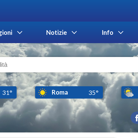
ioni
Notizie
Info
Roma
31°
35°