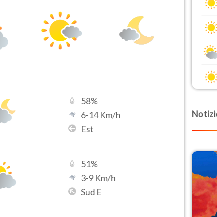
58
%
Notizi
6
-
14
Km/h
Est
51
%
3
-
9
Km/h
Sud E