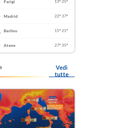
13°
25°
Parigi
22°
37°
Madrid
15°
21°
Berlino
27°
35°
Atene
e
Vedi
tutte