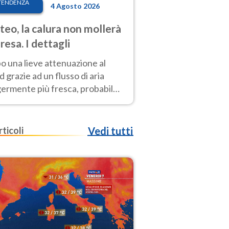
TENDENZA
4 Agosto 2026
eo, la calura non mollerà
presa. I dettagli
o una lieve attenuazione al
 grazie ad un flusso di aria
germente più fresca, probabile
o rinforzo dell’anticiclone
icano entro Ferragosto
rticoli
Vedi tutti