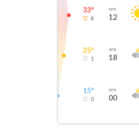
33
°
ore
12
8
25
°
ore
18
1
15
°
ore
00
0