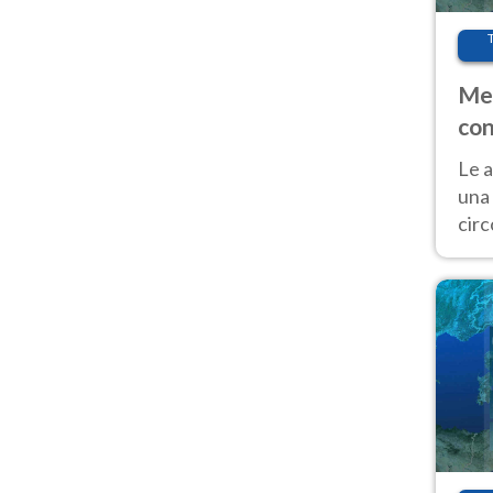
Met
con
Le a
una 
cir
del 
gior
Fer