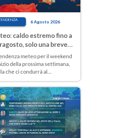
TENDENZA
6 Agosto 2026
eo: caldo estremo fino a
ragosto, solo una breve
sa. Ecco dove
tendenza meteo per il weekend
inizio della prossima settimana,
la che ci condurrà al
ragosto, vede ancora
perature molto elevate