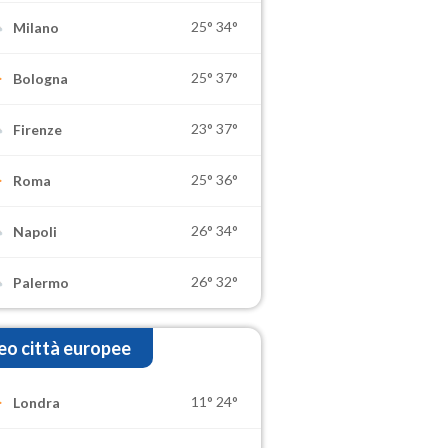
25°
34°
Milano
25°
37°
Bologna
23°
37°
Firenze
25°
36°
Roma
26°
34°
Napoli
26°
32°
Palermo
o città europee
11°
24°
Londra