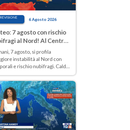
REVISIONE
6 Agosto 2026
eo: 7 agosto con rischio
ifragi al Nord! Al Centro-
 caldo estremo
ni, 7 agosto, si profila
iore instabilità al Nord con
orali e rischio nubifragi. Caldo
pre estremo al Centro-Sud. Le
isioni.