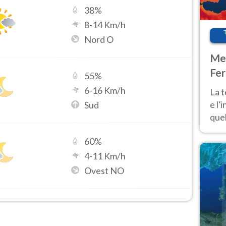
38
%
8
-
14
Km/h
Nord O
Met
Fer
55
%
pau
6
-
16
Km/h
La 
e l'
Sud
quel
Fer
60
%
tem
4
-
11
Km/h
Ovest NO