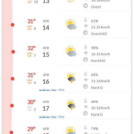
13
10
-
14
Km/h
10
Ovest
31
°
ore
61
%
14
11
-
15
Km/h
9
Ovest NO
32
°
ore
58
%
15
12
-
15
Km/h
7
Nord NO
31
°
ore
63
%
16
11
-
14
Km/h
6
Nord O
moderata
(
4mm
-
70
%)
30
°
ore
68
%
17
10
-
14
Km/h
5
Nord O
moderata
(
4mm
-
70
%)
29
°
ore
74
%