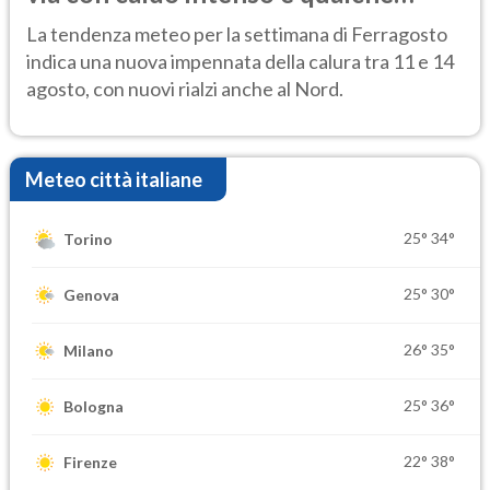
temporale
La tendenza meteo per la settimana di Ferragosto
indica una nuova impennata della calura tra 11 e 14
agosto, con nuovi rialzi anche al Nord.
Meteo città italiane
25°
34°
Torino
25°
30°
Genova
26°
35°
Milano
25°
36°
Bologna
22°
38°
Firenze