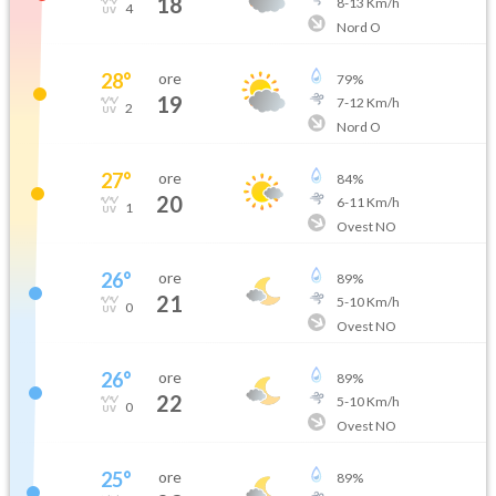
18
8
-
13
Km/h
4
Nord O
28
°
ore
79
%
19
7
-
12
Km/h
2
Nord O
27
°
ore
84
%
20
6
-
11
Km/h
1
Ovest NO
26
°
ore
89
%
21
5
-
10
Km/h
0
Ovest NO
26
°
ore
89
%
22
5
-
10
Km/h
0
Ovest NO
25
°
ore
89
%