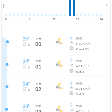
Pioggia
2.5
0
6
12
18
24
25
°
ore
90
%
00
5
-
12
Km/h
0
Ovest SO
24
°
ore
90
%
01
6
-
11
Km/h
0
Sud O
24
°
ore
90
%
02
6
-
11
Km/h
0
Sud O
23
°
ore
90
%
03
6
-
10
Km/h