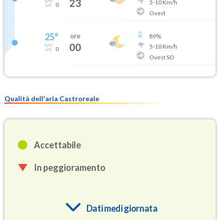
23
5
-
10
Km/h
0
Ovest
25
°
ore
89
%
00
5
-
10
Km/h
0
Ovest SO
Qualità dell'aria Castroreale
Accettabile
In peggioramento
Dati medi giornata