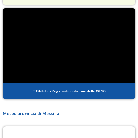
O3
92.4
(Ozono)
NO2
3.3
(Diossido di azoto)
SO2
3.2
(Anidride solforosa)
PM10
18.7
(Materia particolata)
TG Meteo Regionale
-
edizione delle 08:20
PM25
10.8
(Materia particolata)
Meteo provincia di Messina