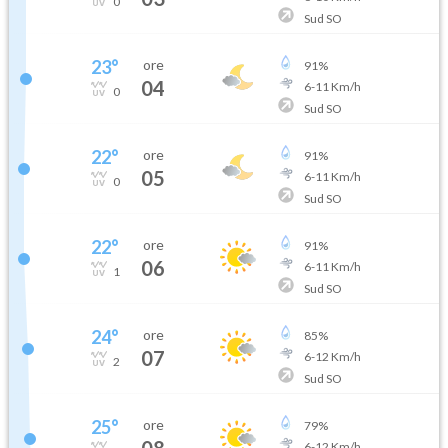
0
Sud SO
23
°
ore
91
%
04
6
-
11
Km/h
0
Sud SO
22
°
ore
91
%
05
6
-
11
Km/h
0
Sud SO
22
°
ore
91
%
06
6
-
11
Km/h
1
Sud SO
24
°
ore
85
%
07
6
-
12
Km/h
2
Sud SO
25
°
ore
79
%
08
6
-
12
Km/h