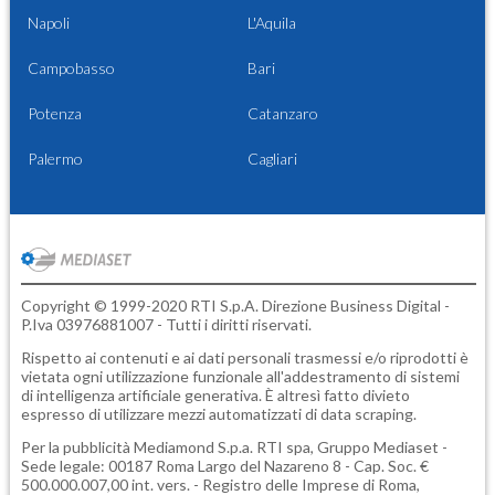
Napoli
L'Aquila
Campobasso
Bari
Potenza
Catanzaro
Palermo
Cagliari
Copyright © 1999-2020 RTI S.p.A. Direzione Business Digital -
P.Iva 03976881007 - Tutti i diritti riservati.
Rispetto ai contenuti e ai dati personali trasmessi e/o riprodotti è
vietata ogni utilizzazione funzionale all'addestramento di sistemi
di intelligenza artificiale generativa. È altresì fatto divieto
espresso di utilizzare mezzi automatizzati di data scraping.
Per la pubblicità
Mediamond S.p.a.
RTI spa, Gruppo Mediaset -
Sede legale: 00187 Roma Largo del Nazareno 8 - Cap. Soc. €
500.000.007,00 int. vers. - Registro delle Imprese di Roma,