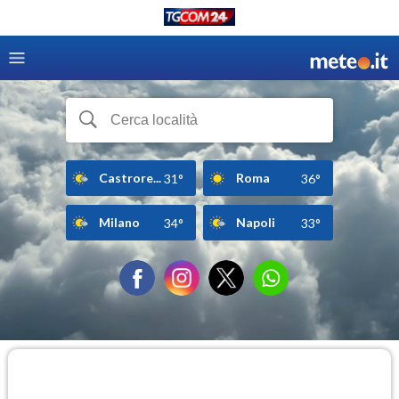
Castrore...
Roma
31°
36°
Milano
Napoli
34°
33°