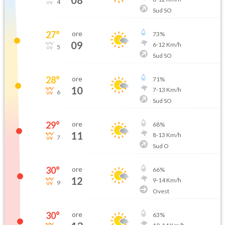
4
Sud SO
27
°
ore
73
%
09
6
-
12
Km/h
5
Sud SO
28
°
ore
71
%
10
7
-
13
Km/h
6
Sud SO
29
°
ore
68
%
11
8
-
13
Km/h
7
Sud O
30
°
ore
66
%
12
9
-
14
Km/h
9
Ovest
30
°
ore
63
%