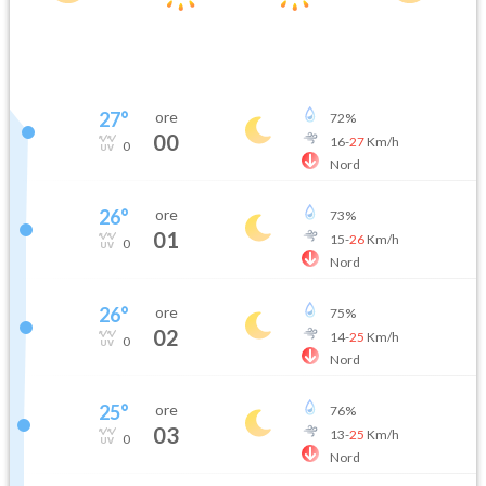
27
°
ore
72
%
00
16
-
27
Km/h
0
Nord
26
°
ore
73
%
01
15
-
26
Km/h
0
Nord
26
°
ore
75
%
02
14
-
25
Km/h
0
Nord
25
°
ore
76
%
03
13
-
25
Km/h
0
Nord