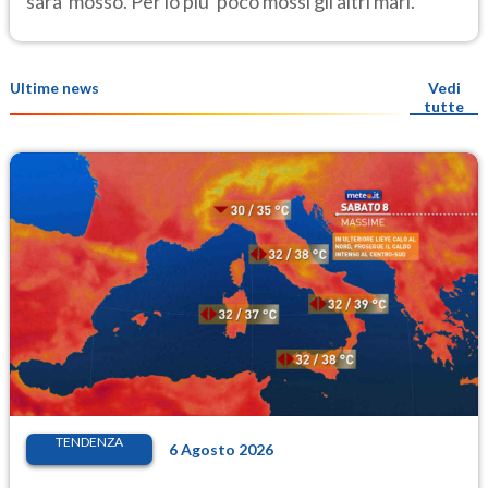
sara' mosso. Per lo piu' poco mossi gli altri mari.
Ultime news
Vedi
tutte
TENDENZA
6 Agosto 2026