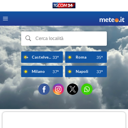
Castelve...
Roma
33°
35°
Milano
Napoli
37°
33°