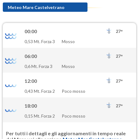
77.3
(Ozono)
Meteo Mare Castelvetrano
NO2
1.2
(Diossido di azoto)
00:00
27°
SO2
0,53 Mt. Forza 3
Mosso
0.3
(Anidride solforosa)
06:00
27°
PM10
0,6 Mt. Forza 3
Mosso
18.9
(Materia particolata)
12:00
27°
PM25
0,43 Mt. Forza 2
Poco mosso
9.2
(Materia particolata)
18:00
27°
0,15 Mt. Forza 2
Poco mosso
Per tutti i dettagli e gli aggiornamenti in tempo reale