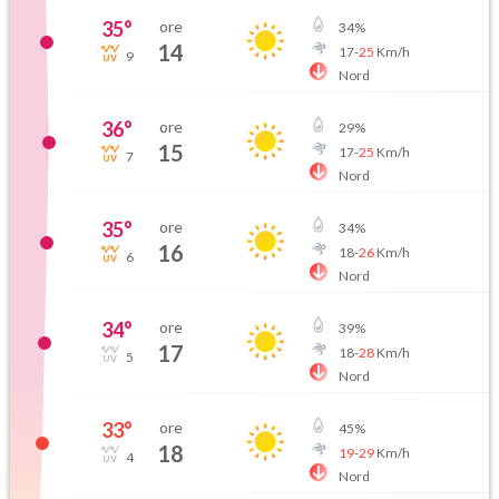
35
°
ore
34
%
14
17
-
25
Km/h
9
Nord
36
°
ore
29
%
15
17
-
25
Km/h
7
Nord
35
°
ore
34
%
16
18
-
26
Km/h
6
Nord
34
°
ore
39
%
17
18
-
28
Km/h
5
Nord
33
°
ore
45
%
18
19
-
29
Km/h
4
Nord