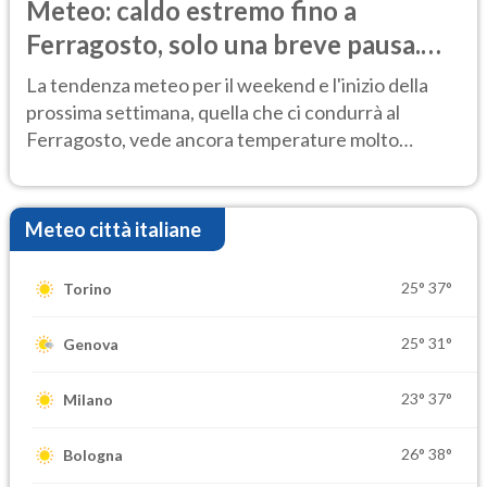
Meteo: caldo estremo fino a
Ferragosto, solo una breve pausa.
Ecco dove
La tendenza meteo per il weekend e l'inizio della
prossima settimana, quella che ci condurrà al
Ferragosto, vede ancora temperature molto
elevate
Meteo città italiane
25°
37°
Torino
25°
31°
Genova
23°
37°
Milano
26°
38°
Bologna