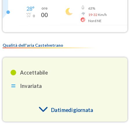
28
°
ore
63
%
00
19
-
32
Km/h
0
Nord NE
Qualità dell'aria Castelvetrano
Accettabile
Invariata
Dati medi giornata
O3