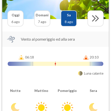
Oggi
Domani
Sa
6 ago
7 ago
8 ago
Vento al pomeriggio ed alla sera
06:18
20:10
Luna calante
Notte
Mattino
Pomeriggio
Sera