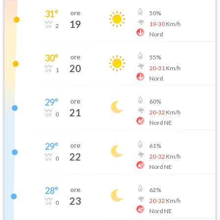
31
°
ore
50
%
19
19
-
30
Km/h
2
Nord
30
°
ore
55
%
20
20
-
31
Km/h
1
Nord
29
°
ore
60
%
21
20
-
32
Km/h
0
Nord NE
29
°
ore
61
%
22
20
-
32
Km/h
0
Nord NE
28
°
ore
62
%
23
20
-
32
Km/h
0
Nord NE