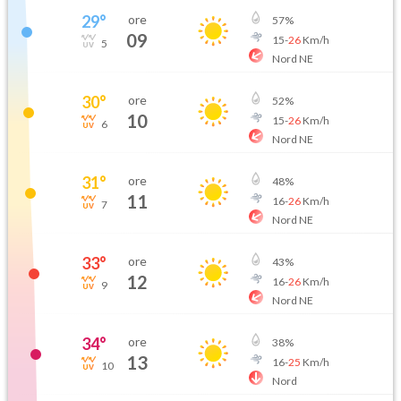
29
°
ore
57
%
09
15
-
26
Km/h
5
Nord NE
30
°
ore
52
%
10
15
-
26
Km/h
6
Nord NE
31
°
ore
48
%
11
16
-
26
Km/h
7
Nord NE
33
°
ore
43
%
12
16
-
26
Km/h
9
Nord NE
34
°
ore
38
%
13
16
-
25
Km/h
10
Nord