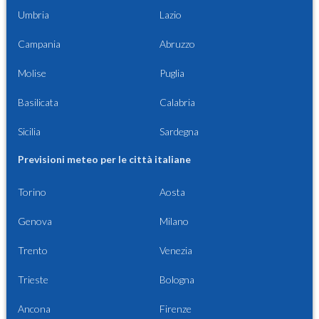
Umbria
Lazio
Campania
Abruzzo
Molise
Puglia
Basilicata
Calabria
Sicilia
Sardegna
Previsioni meteo per le città italiane
Torino
Aosta
Genova
Milano
Trento
Venezia
Trieste
Bologna
Ancona
Firenze