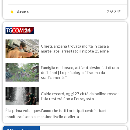
26°
34°
Atene
Chieti, anziana trovata morta in casa a
martellate: arrestato il nipote 25enne
Famiglia nel bosco, atti autolesionisti di uno
dei bimbi | Lo psicologo: "Trauma da
sradicamento"
Caldo record, oggi 27 città da bollino rosso:
l'afa resterà fino a Ferragosto
È la prima volta quest'anno che tutti i principali centri urbani
monitorati sono al massimo livello di allerta