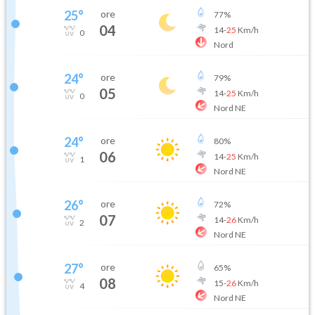
25
°
ore
77
%
04
14
-
25
Km/h
0
Nord
24
°
ore
79
%
05
14
-
25
Km/h
0
Nord NE
24
°
ore
80
%
06
14
-
25
Km/h
1
Nord NE
26
°
ore
72
%
07
14
-
26
Km/h
2
Nord NE
27
°
ore
65
%
08
15
-
26
Km/h
4
Nord NE