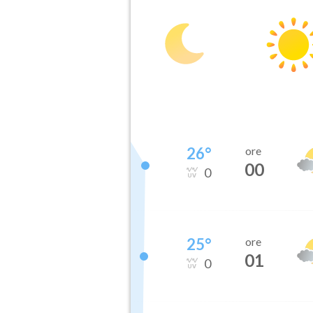
26
°
ore
00
0
25
°
ore
01
0