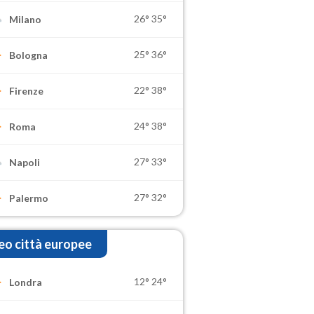
26°
35°
Milano
25°
36°
Bologna
22°
38°
Firenze
24°
38°
Roma
27°
33°
Napoli
27°
32°
Palermo
o città europee
12°
24°
Londra