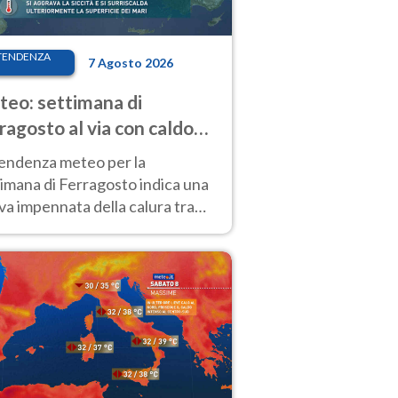
TENDENZA
7 Agosto 2026
eo: settimana di
ragosto al via con caldo
enso e qualche temporale
tendenza meteo per la
imana di Ferragosto indica una
a impennata della calura tra
 14 agosto, con nuovi rialzi
he al Nord.