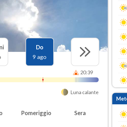
ni
Do
o
9 ago
20:39
Luna calante
Mete
o
Pomeriggio
Sera