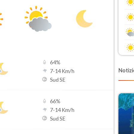
64
%
Notizi
7
-
14
Km/h
Sud SE
66
%
7
-
14
Km/h
Sud SE