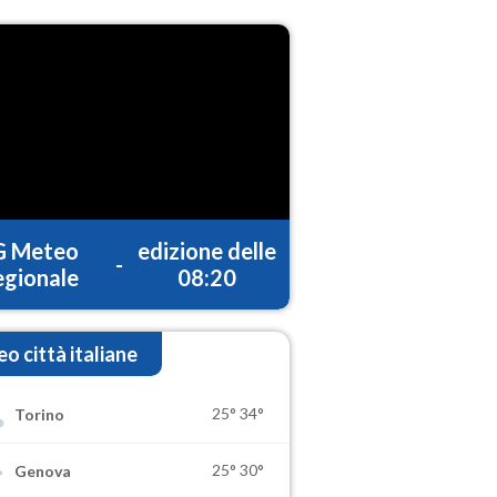
G Meteo
edizione delle
-
gionale
08:20
o città italiane
25°
34°
Torino
25°
30°
Genova