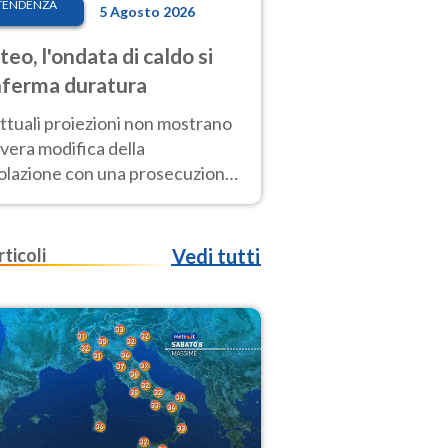
TENDENZA
5 Agosto 2026
eo, l'ondata di caldo si
ferma duratura
ttuali proiezioni non mostrano
vera modifica della
colazione con una prosecuzione
caldo fuori scala per molti
ni, compresa la settimana di
ragosto
rticoli
Vedi tutti