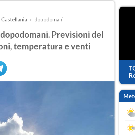
Castellania
dopodomani
 dopodomani. Previsioni del
oni, temperatura e venti
T
Re
Mete