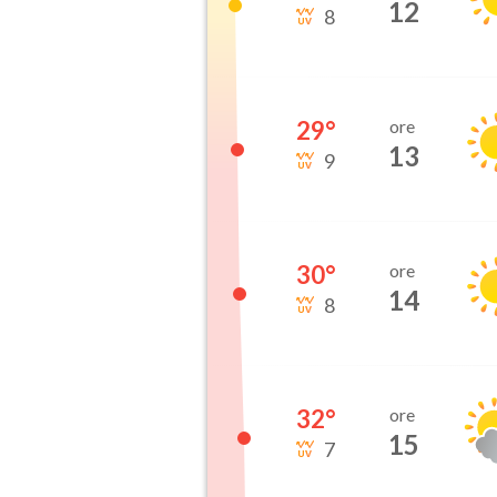
12
8
29
°
ore
13
9
30
°
ore
14
8
32
°
ore
15
7