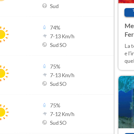
Sud
Met
74
%
Fer
7
-
13
Km/h
pau
Sud SO
La 
e l'
quel
75
%
Fer
7
-
13
Km/h
tem
Sud SO
75
%
7
-
12
Km/h
Sud SO