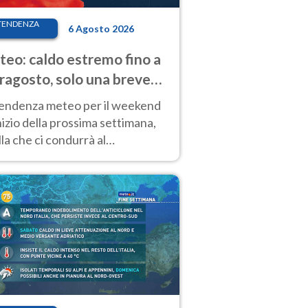
TENDENZA
6 Agosto 2026
eo: caldo estremo fino a
ragosto, solo una breve
sa. Ecco dove
tendenza meteo per il weekend
inizio della prossima settimana,
la che ci condurrà al
ragosto, vede ancora
perature molto elevate