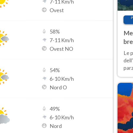
7
-
11
Km/h
Ovest
P
58
%
Met
7
-
11
Km/h
bre
Ovest NO
Nor
Le p
dell
parz
54
%
al 
6
-
10
Km/h
40 g
Nord O
49
%
6
-
10
Km/h
Nord