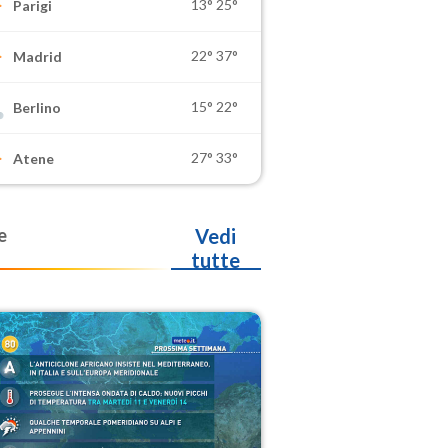
13°
25°
Parigi
22°
37°
Madrid
15°
22°
Berlino
27°
33°
Atene
e
Vedi
tutte