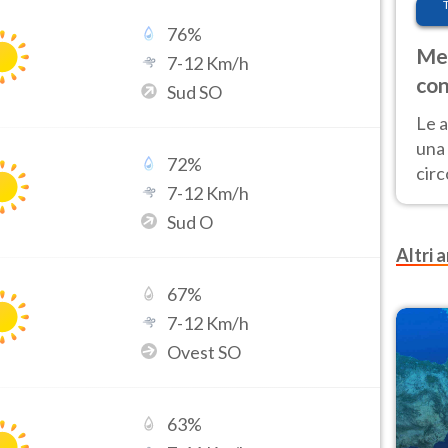
76
%
Met
7
-
12
Km/h
con
Sud SO
Le a
una 
72
%
cir
7
-
12
Km/h
del 
Sud O
gior
Fer
Altri a
67
%
7
-
12
Km/h
Ovest SO
63
%