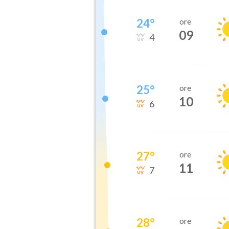
24
°
ore
09
4
25
°
ore
10
6
27
°
ore
11
7
28
°
ore