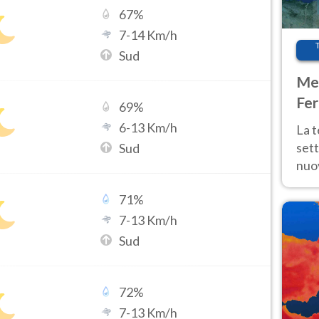
67
%
7
-
14
Km/h
Sud
Met
Fer
69
%
int
6
-
13
Km/h
La 
sett
Sud
nuov
11 e
71
%
anc
7
-
13
Km/h
Sud
72
%
7
-
13
Km/h