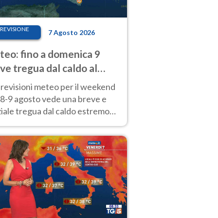
REVISIONE
7 Agosto 2026
eo: fino a domenica 9
ve tregua dal caldo al
d! Altrove calura e afa
revisioni meteo per il weekend
'8-9 agosto vede una breve e
iale tregua dal caldo estremo
Nord mentre altrove persistono
radi.