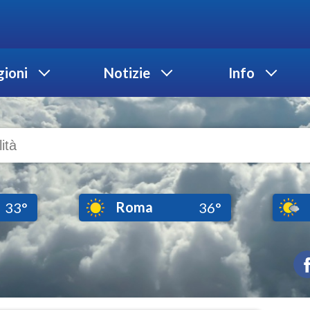
ioni
Notizie
Info
Roma
33°
36°