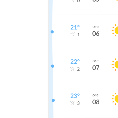
0
21
°
ore
06
1
22
°
ore
07
2
23
°
ore
08
3