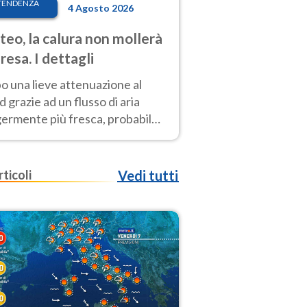
TENDENZA
4 Agosto 2026
eo, la calura non mollerà
presa. I dettagli
o una lieve attenuazione al
 grazie ad un flusso di aria
germente più fresca, probabile
o rinforzo dell’anticiclone
icano entro Ferragosto
rticoli
Vedi tutti