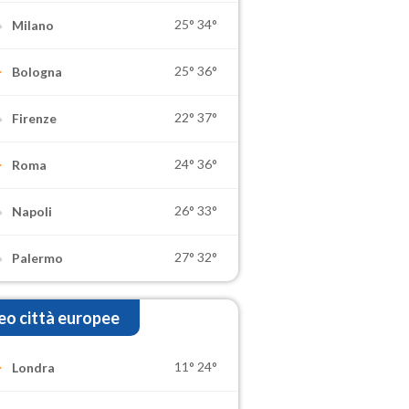
25°
34°
Milano
25°
36°
Bologna
22°
37°
Firenze
24°
36°
Roma
26°
33°
Napoli
27°
32°
Palermo
o città europee
11°
24°
Londra