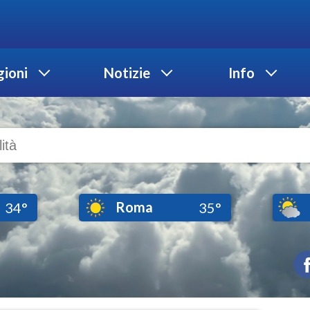
ioni
Notizie
Info
Roma
34°
35°