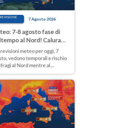
REVISIONE
7 Agosto 2026
eo: 7-8 agosto fase di
tempo al Nord! Calura
o a Ferragosto
revisioni meteo per oggi, 7
to, vedono temporali e rischio
fragi al Nord mentre al
tro-Sud sole e caldo sempre
to intenso.