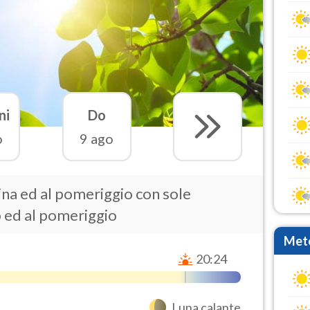
ni
Do
o
9 ago
ina ed al pomeriggio con sole
o ed al pomeriggio
Mete
20:24
Luna calante