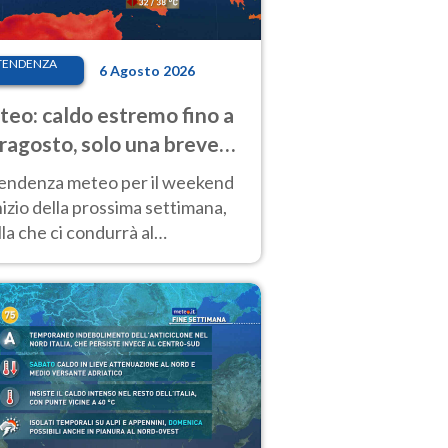
TENDENZA
6 Agosto 2026
eo: caldo estremo fino a
ragosto, solo una breve
sa. Ecco dove
tendenza meteo per il weekend
inizio della prossima settimana,
la che ci condurrà al
ragosto, vede ancora
perature molto elevate