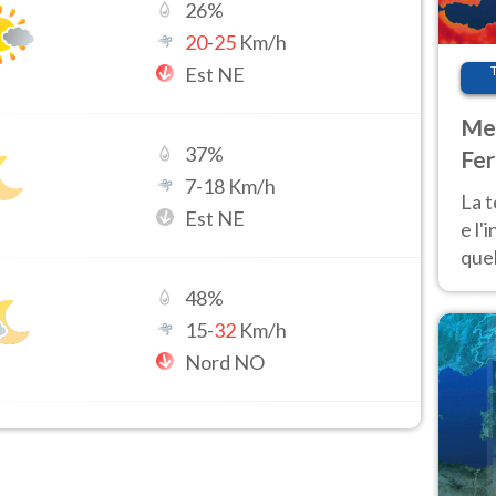
26
%
20
-
25
Km/h
Est NE
Met
37
%
Fer
7
-
18
Km/h
pau
La 
Est NE
e l'
quel
Fer
48
%
tem
15
-
32
Km/h
Nord NO