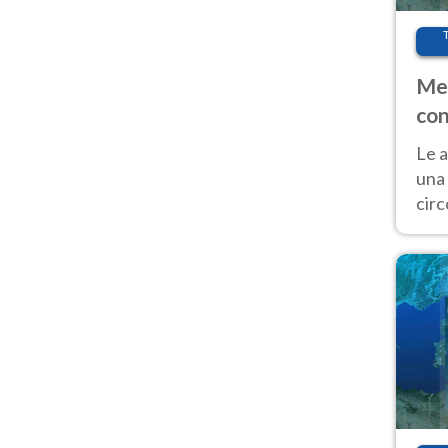
Met
con
Le a
una 
cir
del 
gior
Fer