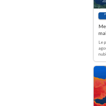
P
Met
mal
fin
Le p
agos
nubi
Cen
mol