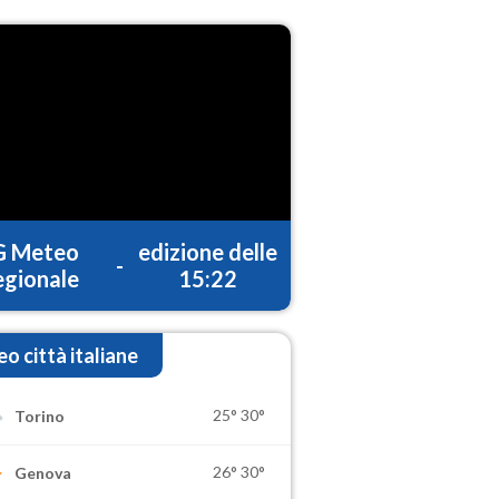
G Meteo
edizione delle
-
gionale
15:22
o città italiane
25°
30°
Torino
26°
30°
Genova