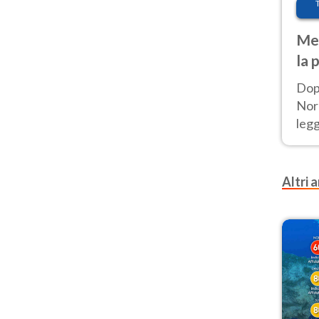
Met
la 
Dop
Nord
leg
nuov
afr
Altri a