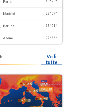
13°
25°
Parigi
22°
37°
Madrid
15°
21°
Berlino
27°
35°
Atene
e
Vedi
tutte