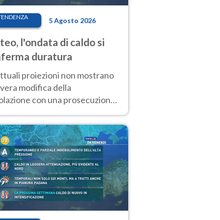
TENDENZA
5 Agosto 2026
eo, l'ondata di caldo si
ferma duratura
ttuali proiezioni non mostrano
vera modifica della
colazione con una prosecuzione
caldo fuori scala per molti
ni, compresa la settimana di
ragosto