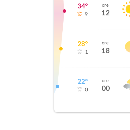
34
°
ore
12
9
28
°
ore
18
1
22
°
ore
00
0