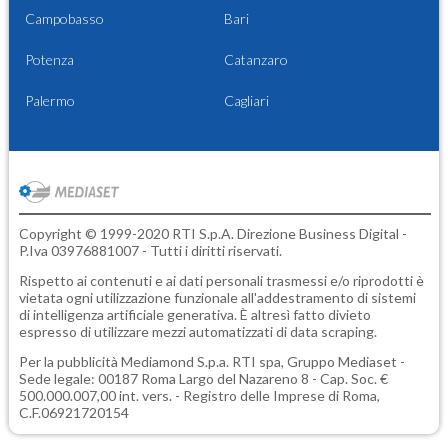
Campobasso
Bari
Potenza
Catanzaro
Palermo
Cagliari
Copyright © 1999-2020 RTI S.p.A. Direzione Business Digital -
P.Iva 03976881007 - Tutti i diritti riservati.
Rispetto ai contenuti e ai dati personali trasmessi e/o riprodotti è
vietata ogni utilizzazione funzionale all'addestramento di sistemi
di intelligenza artificiale generativa. È altresì fatto divieto
espresso di utilizzare mezzi automatizzati di data scraping.
Per la pubblicità
Mediamond S.p.a.
RTI spa, Gruppo Mediaset -
Sede legale: 00187 Roma Largo del Nazareno 8 - Cap. Soc. €
500.000.007,00 int. vers. - Registro delle Imprese di Roma,
C.F.06921720154