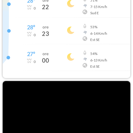
28
°
ore
51
%
22
7
-
15
Km/h
0
Sud E
28
°
ore
53
%
23
6
-
14
Km/h
0
Est SE
27
°
ore
54
%
00
6
-
13
Km/h
0
Est SE