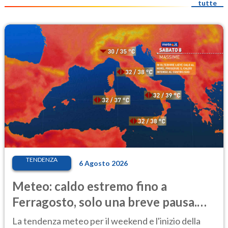
tutte
TENDENZA
6 Agosto 2026
Meteo: caldo estremo fino a
Ferragosto, solo una breve pausa.
Ecco dove
La tendenza meteo per il weekend e l'inizio della