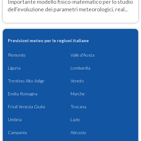
Importante modello fisico-matematico per lo studio
dell'evoluzione dei parametri meteorologici, real...
Previsioni meteo per le regioni italiane
Piemonte
Valle d'Aosta
Liguria
Lombardia
Trentino Alto Adige
Veneto
Emilia Romagna
Marche
Friuli Venezia Giulia
Toscana
Umbria
Lazio
Campania
Abruzzo