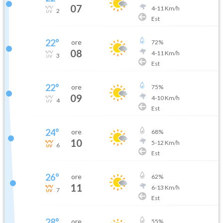
07
4
-
11
Km/h
2
Est
22
°
ore
72
%
08
4
-
11
Km/h
3
Est
22
°
ore
75
%
09
4
-
10
Km/h
4
Est
24
°
ore
68
%
10
5
-
12
Km/h
6
Est
26
°
ore
62
%
11
6
-
13
Km/h
7
Est
28
°
ore
55
%