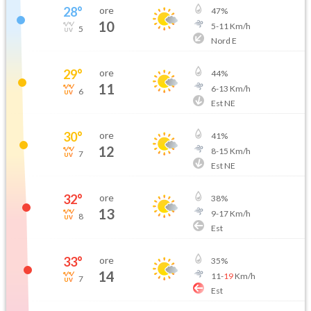
28
°
ore
47
%
10
5
-
11
Km/h
5
Nord E
29
°
ore
44
%
11
6
-
13
Km/h
6
Est NE
30
°
ore
41
%
12
8
-
15
Km/h
7
Est NE
32
°
ore
38
%
13
9
-
17
Km/h
8
Est
33
°
ore
35
%
14
11
-
19
Km/h
7
Est