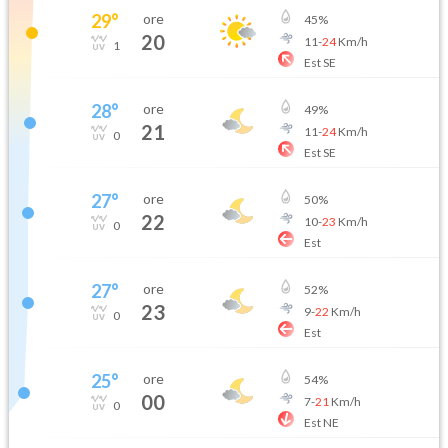
29
°
ore
45
%
20
11
-
24
Km/h
1
Est SE
28
°
ore
49
%
21
11
-
24
Km/h
0
Est SE
27
°
ore
50
%
22
10
-
23
Km/h
0
Est
27
°
ore
52
%
23
9
-
22
Km/h
0
Est
25
°
ore
54
%
00
7
-
21
Km/h
0
Est NE