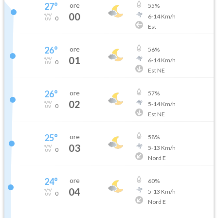
27
°
ore
55
%
00
6
-
14
Km/h
0
Est
26
°
ore
56
%
01
6
-
14
Km/h
0
Est NE
26
°
ore
57
%
02
5
-
14
Km/h
0
Est NE
25
°
ore
58
%
03
5
-
13
Km/h
0
Nord E
24
°
ore
60
%
04
5
-
13
Km/h
0
Nord E