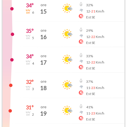
34
°
ore
32
%
15
12
-
21
Km/h
6
Est SE
35
°
ore
29
%
16
12
-
22
Km/h
5
Est SE
34
°
ore
33
%
17
12
-
22
Km/h
4
Est SE
32
°
ore
37
%
18
11
-
23
Km/h
3
Est SE
31
°
ore
41
%
19
11
-
23
Km/h
2
Est SE