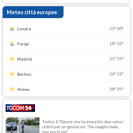
Meteo città europee
15°
30°
Londra
18°
32°
Parigi
21°
35°
Madrid
14°
31°
Berlino
28°
35°
Atene
Torino, il 73enne che ha investito due volte i
ciclisti per un gestaccio: "Ho reagito male,
non ero in me"