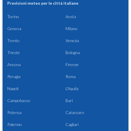
Previsioni meteo per le città italiane
Torino
Aosta
Genova
Milano
Trento
Venezia
Trieste
Bologna
Ancona
Firenze
Perugia
Roma
Napoli
L'Aquila
Campobasso
Bari
Potenza
Catanzaro
Palermo
Cagliari