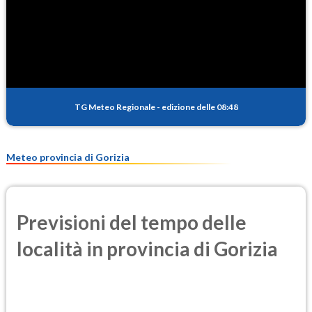
SO2
0.5
(Anidride solforosa)
PM10
10.9
(Materia particolata)
TG Meteo Regionale
-
edizione delle 08:48
PM25
7.1
(Materia particolata)
Meteo provincia di Gorizia
Previsioni del tempo delle
località in provincia di Gorizia