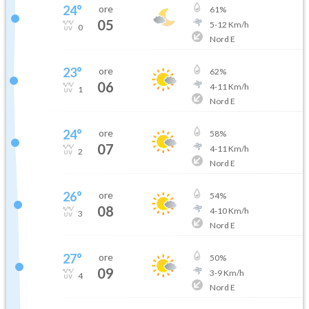
24
°
ore
61
%
05
5
-
12
Km/h
0
Nord E
23
°
ore
62
%
06
4
-
11
Km/h
1
Nord E
24
°
ore
58
%
07
4
-
11
Km/h
2
Nord E
26
°
ore
54
%
08
4
-
10
Km/h
3
Nord E
27
°
ore
50
%
09
3
-
9
Km/h
4
Nord E