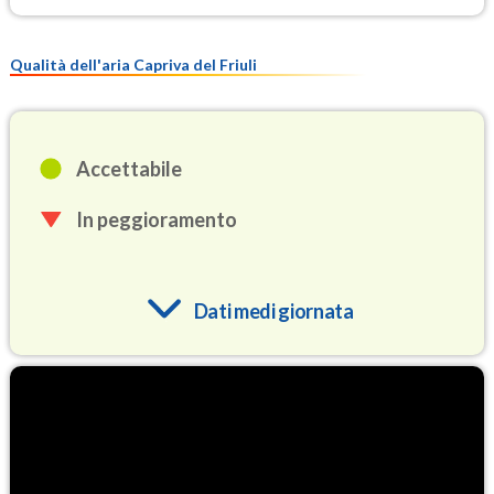
Qualità dell'aria Capriva del Friuli
Accettabile
In peggioramento
Dati medi giornata
O3
86.8
(Ozono)
NO2
2.4
(Diossido di azoto)