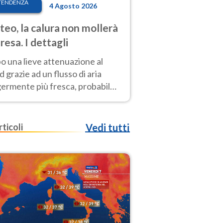
TENDENZA
4 Agosto 2026
eo, la calura non mollerà
presa. I dettagli
o una lieve attenuazione al
 grazie ad un flusso di aria
germente più fresca, probabile
o rinforzo dell’anticiclone
icano entro Ferragosto
rticoli
Vedi tutti