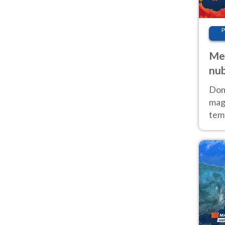
P
Met
nub
Sud
Doma
magg
temp
sem
prev