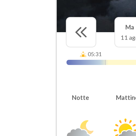
Ma
11 ag
05:31
Notte
Mattin