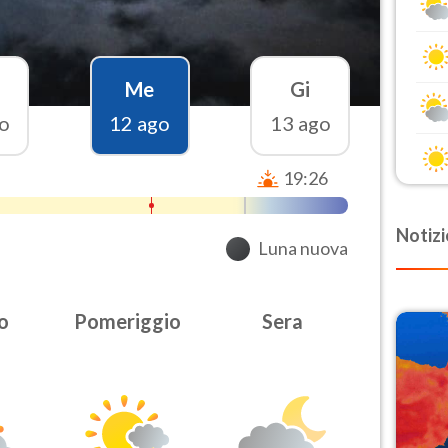
Me
Gi
o
12 ago
13 ago
19:26
Notizi
Luna nuova
o
Pomeriggio
Sera