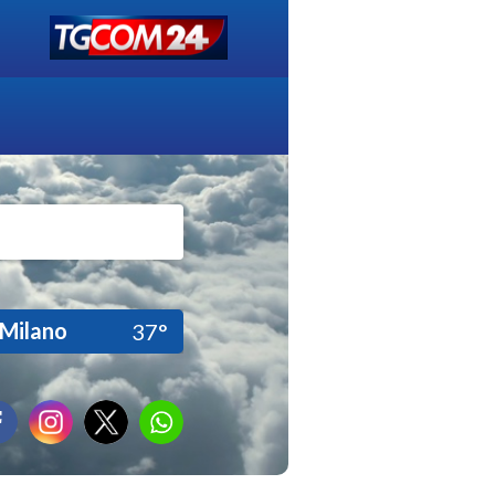
Milano
37°