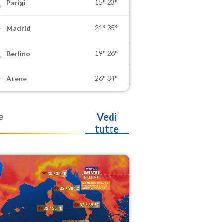
15°
23°
Parigi
21°
35°
Madrid
19°
26°
Berlino
26°
34°
Atene
e
Vedi
tutte