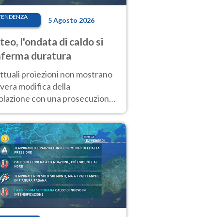
TENDENZA
5 Agosto 2026
eo, l'ondata di caldo si
ferma duratura
ttuali proiezioni non mostrano
vera modifica della
colazione con una prosecuzione
caldo fuori scala per molti
ni, compresa la settimana di
ragosto