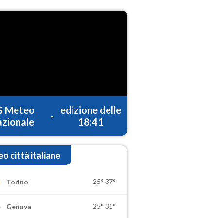
G Meteo
edizione delle
-
zionale
18:41
o città italiane
25°
37°
Torino
25°
31°
Genova