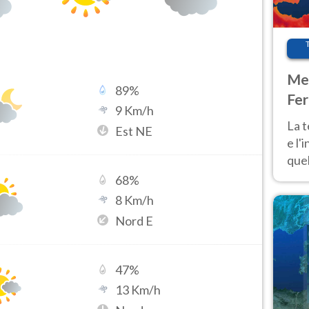
Met
89
%
Fer
9
Km/h
pau
La 
Est NE
e l'
quel
Fer
68
%
tem
8
Km/h
Nord E
47
%
13
Km/h