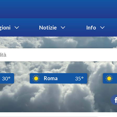
ioni
Notizie
Info
Roma
30°
35°