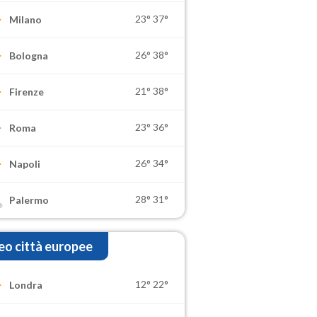
23°
37°
Milano
26°
38°
Bologna
21°
38°
Firenze
23°
36°
Roma
26°
34°
Napoli
28°
31°
Palermo
o città europee
12°
22°
Londra