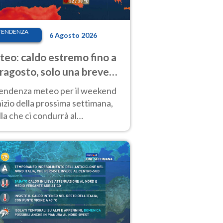
TENDENZA
6 Agosto 2026
eo: caldo estremo fino a
ragosto, solo una breve
sa. Ecco dove
tendenza meteo per il weekend
inizio della prossima settimana,
la che ci condurrà al
ragosto, vede ancora
perature molto elevate