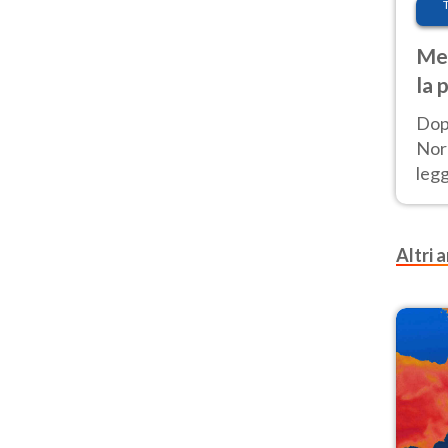
Met
la 
Dop
Nord
leg
nuov
afr
Altri a