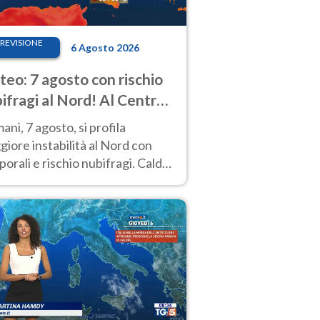
REVISIONE
6 Agosto 2026
eo: 7 agosto con rischio
ifragi al Nord! Al Centro-
 caldo estremo
ni, 7 agosto, si profila
iore instabilità al Nord con
orali e rischio nubifragi. Caldo
pre estremo al Centro-Sud. Le
isioni.