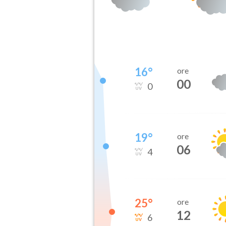
16
°
ore
00
0
19
°
ore
06
4
25
°
ore
12
6