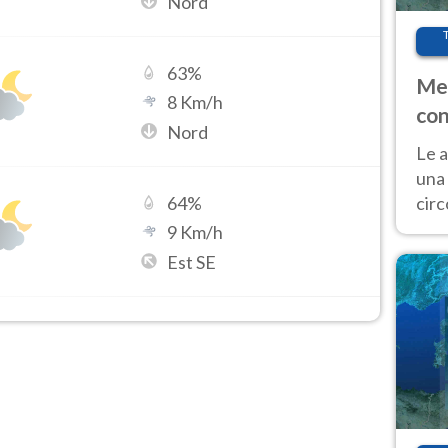
Nord
63
%
Met
8
Km/h
con
Nord
Le a
una 
cir
64
%
del 
9
Km/h
gior
Est SE
Fer