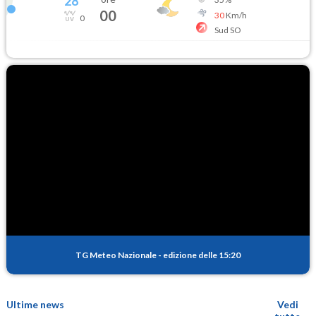
28
°
00
30
Km/h
0
Sud SO
TG Meteo Nazionale
-
edizione delle 15:20
Ultime news
Vedi