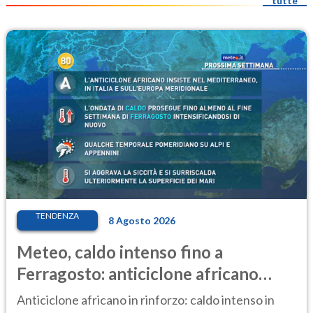
tutte
TENDENZA
8 Agosto 2026
Meteo, caldo intenso fino a
Ferragosto: anticiclone africano
ancora protagonista
Anticiclone africano in rinforzo: caldo intenso in