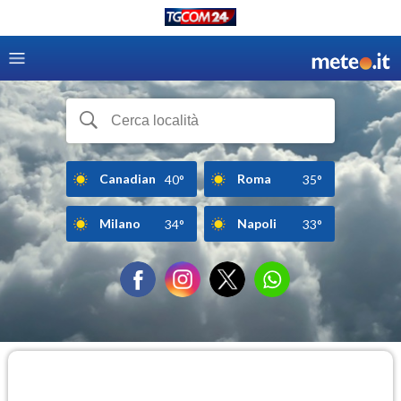
Canadian
Roma
40°
35°
Milano
Napoli
34°
33°