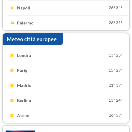
26°
34°
Napoli
26°
31°
Palermo
Meteo città europee
13°
25°
Londra
15°
29°
Parigi
21°
37°
Madrid
13°
24°
Berlino
26°
37°
Atene