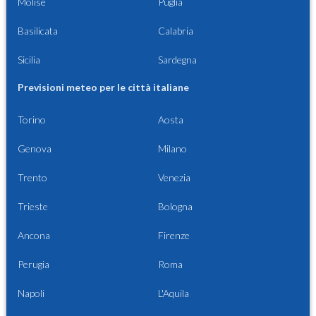
Molise
Puglia
Basilicata
Calabria
Sicilia
Sardegna
Previsioni meteo per le città italiane
Torino
Aosta
Genova
Milano
Trento
Venezia
Trieste
Bologna
Ancona
Firenze
Perugia
Roma
Napoli
L'Aquila