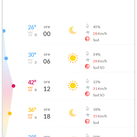
26
°
ore
45
%
00
28
Km/h
0
Sud
30
°
ore
34
%
06
28
Km/h
3
Sud SO
42
°
ore
13
%
12
31
Km/h
8
Sud SO
36
°
ore
18
%
18
35
Km/h
6
Sud
ore
35
%