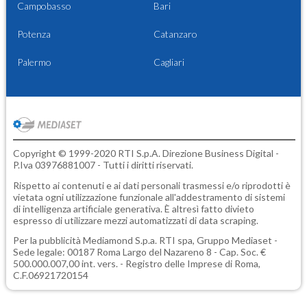
Campobasso
Bari
Potenza
Catanzaro
Palermo
Cagliari
Copyright © 1999-2020 RTI S.p.A. Direzione Business Digital -
P.Iva 03976881007 - Tutti i diritti riservati.
Rispetto ai contenuti e ai dati personali trasmessi e/o riprodotti è
vietata ogni utilizzazione funzionale all'addestramento di sistemi
di intelligenza artificiale generativa. È altresì fatto divieto
espresso di utilizzare mezzi automatizzati di data scraping.
Per la pubblicità
Mediamond S.p.a.
RTI spa, Gruppo Mediaset -
Sede legale: 00187 Roma Largo del Nazareno 8 - Cap. Soc. €
500.000.007,00 int. vers. - Registro delle Imprese di Roma,
C.F.06921720154