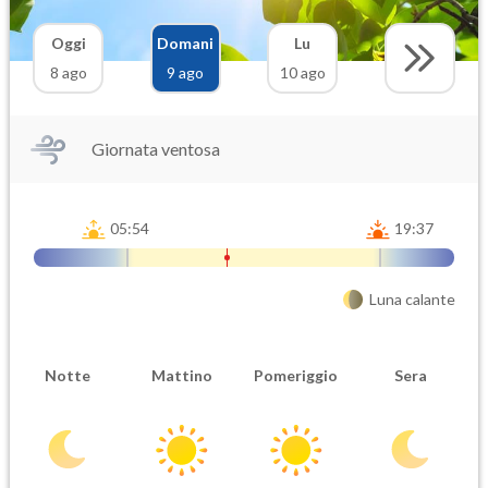
Oggi
Domani
Lu
8 ago
9 ago
10 ago
Giornata ventosa
05:54
19:37
Luna calante
Notte
Mattino
Pomeriggio
Sera