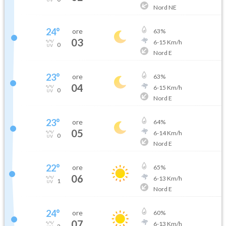
Nord NE
24
°
ore
63
%
03
6
-
15
Km/h
0
Nord E
23
°
ore
63
%
04
6
-
15
Km/h
0
Nord E
23
°
ore
64
%
05
6
-
14
Km/h
0
Nord E
22
°
ore
65
%
06
6
-
13
Km/h
1
Nord E
24
°
ore
60
%
07
6
-
13
Km/h