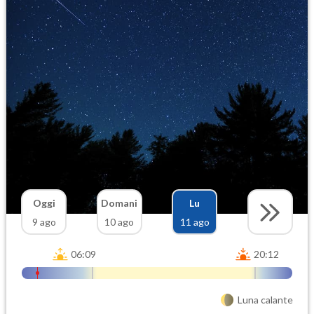
Oggi
Domani
Lu
9 ago
10 ago
11 ago
06:09
20:12
Luna calante