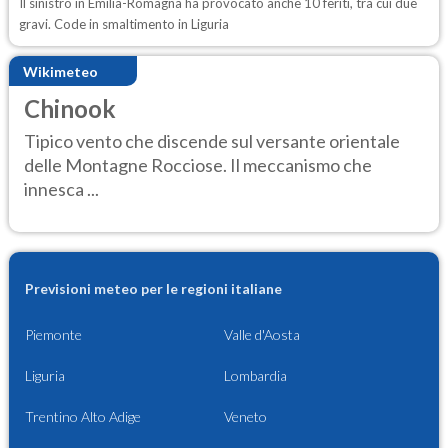
Il sinistro in Emilia-Romagna ha provocato anche 10 feriti, tra cui due
gravi. Code in smaltimento in Liguria
Wikimeteo
Chinook
Tipico vento che discende sul versante orientale
delle Montagne Rocciose. Il meccanismo che
innesca ...
Previsioni meteo per le regioni italiane
Piemonte
Valle d'Aosta
Liguria
Lombardia
Trentino Alto Adige
Veneto