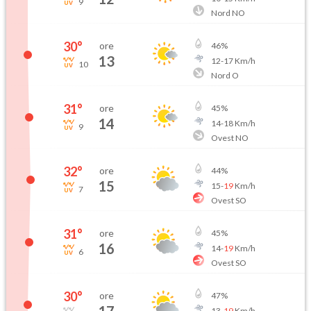
9
Nord NO
30
°
ore
46
%
13
12
-
17
Km/h
10
Nord O
31
°
ore
45
%
14
14
-
18
Km/h
9
Ovest NO
32
°
ore
44
%
15
15
-
19
Km/h
7
Ovest SO
31
°
ore
45
%
16
14
-
19
Km/h
6
Ovest SO
30
°
ore
47
%
13
-
19
Km/h