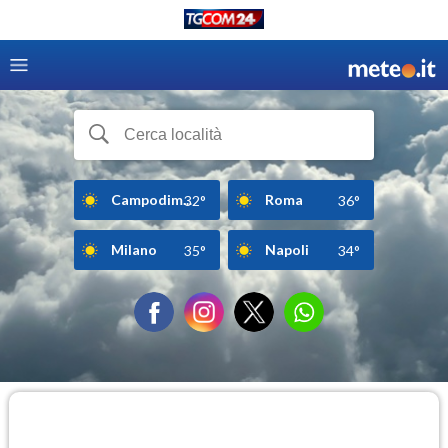
Campodim...
Roma
32°
36°
Milano
Napoli
35°
34°