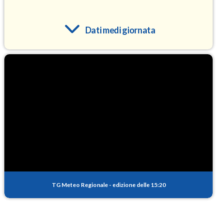
Dati medi giornata
O3
102.7
(Ozono)
NO2
1.9
(Diossido di azoto)
SO2
0.4
(Anidride solforosa)
PM10
17.9
(Materia particolata)
TG Meteo Regionale
-
edizione delle 15:20
PM25
10.7
(Materia particolata)