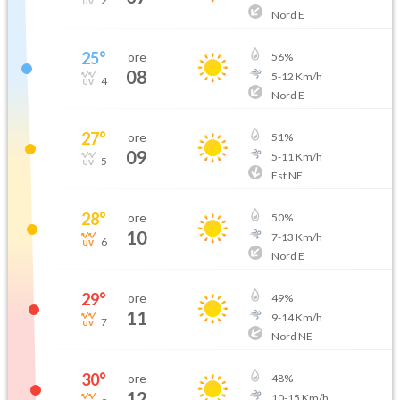
2
Nord E
25
°
ore
56
%
08
5
-
12
Km/h
4
Nord E
27
°
ore
51
%
09
5
-
11
Km/h
5
Est NE
28
°
ore
50
%
10
7
-
13
Km/h
6
Nord E
29
°
ore
49
%
11
9
-
14
Km/h
7
Nord NE
30
°
ore
48
%
12
10
-
15
Km/h