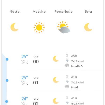
Notte
Mattino
Pomeriggio
Sera
25
°
ore
60
%
00
7
-
15
Km/h
0
Nord NO
25
°
ore
61
%
01
7
-
15
Km/h
0
Nord
24
°
ore
62
%
02
6
-
15
Km/h
0