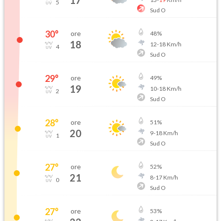
17
5
Sud O
30
°
ore
48
%
18
12
-
18
Km/h
4
Sud O
29
°
ore
49
%
19
10
-
18
Km/h
2
Sud O
28
°
ore
51
%
20
9
-
18
Km/h
1
Sud O
27
°
ore
52
%
21
8
-
17
Km/h
0
Sud O
27
°
ore
53
%