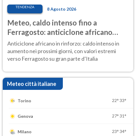
TENDENZA
8 Agosto 2026
Meteo, caldo intenso fino a
Ferragosto: anticiclone africano
ancora protagonista
Anticiclone africano in rinforzo: caldo intenso in
aumento nei prossimi giorni, con valori estremi
verso Ferragosto su gran parte d’Italia
Meteo città italiane
22°
33°
Torino
27°
31°
Genova
23°
34°
Milano