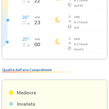
22
8
-
17
Km/h
0
Sud SO
26
°
ore
54
%
23
8
-
17
Km/h
0
Sud
25
°
ore
56
%
00
8
-
17
Km/h
0
Nord O
Qualità dell'aria Campodimele
Mediocre
Invariata