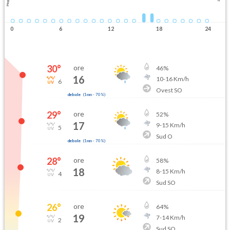
Pioggia
0
6
12
18
24
30
°
ore
46
%
16
10
-
16
Km/h
6
Ovest SO
debole
(
1mm
-
70
%)
29
°
ore
52
%
17
9
-
15
Km/h
5
Sud O
debole
(
1mm
-
70
%)
28
°
ore
58
%
18
8
-
15
Km/h
4
Sud SO
26
°
ore
64
%
19
7
-
14
Km/h
2
Sud SO