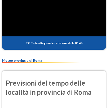
1.6
(Diossido di azoto)
SO2
0.3
(Anidride solforosa)
PM10
14.0
(Materia particolata)
TG Meteo Regionale
-
edizione delle 08:46
PM25
9.4
(Materia particolata)
Meteo provincia di Roma
Previsioni del tempo delle
località in provincia di Roma