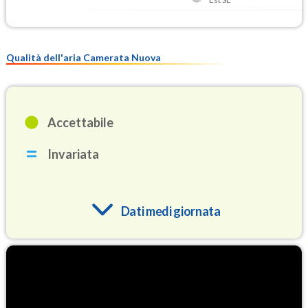
Qualità dell'aria Camerata Nuova
Accettabile
Invariata
Dati medi giornata
O3
88.6
(Ozono)
NO2