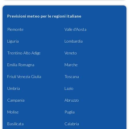
Previsioni meteo per le regioni italiane
Piemonte
Valle d'Aosta
Liguria
Lombardia
Trentino Alto Adige
Veneto
Emilia Romagna
Marche
Friuli Venezia Giulia
Toscana
Umbria
Lazio
Campania
Abruzzo
Molise
Puglia
Basilicata
Calabria