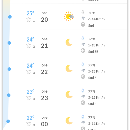
25
°
ore
70
%
20
6
-
14
Km/h
1
Sud
24
°
ore
76
%
21
5
-
13
Km/h
0
Sud SE
24
°
ore
77
%
22
5
-
13
Km/h
0
Sud E
23
°
ore
77
%
23
5
-
12
Km/h
0
Sud E
22
°
ore
77
%
00
5
-
11
Km/h
0
Est SE