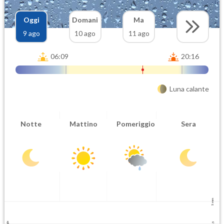
Oggi
Domani
Ma
9 ago
10 ago
11 ago
06:09
20:16
Luna calante
Notte
Mattino
Pomeriggio
Sera
5 mm
2.5