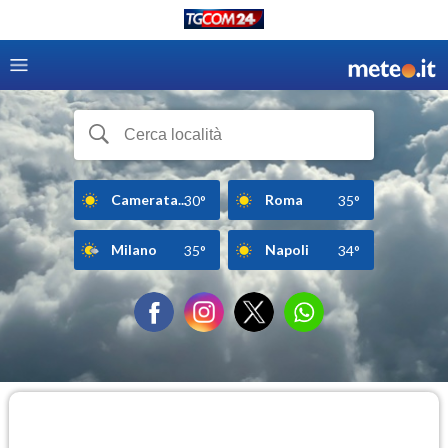
Camerata...
Roma
30°
35°
Milano
Napoli
35°
34°