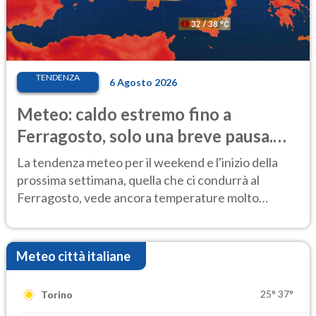
TENDENZA
6 Agosto 2026
Meteo: caldo estremo fino a
Ferragosto, solo una breve pausa.
Ecco dove
La tendenza meteo per il weekend e l'inizio della
prossima settimana, quella che ci condurrà al
Ferragosto, vede ancora temperature molto
elevate
Meteo città italiane
25°
37°
Torino