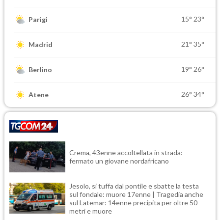
15°
23°
Parigi
21°
35°
Madrid
19°
26°
Berlino
26°
34°
Atene
Crema, 43enne accoltellata in strada:
fermato un giovane nordafricano
Jesolo, si tuffa dal pontile e sbatte la testa
sul fondale: muore 17enne | Tragedia anche
sul Latemar: 14enne precipita per oltre 50
metri e muore