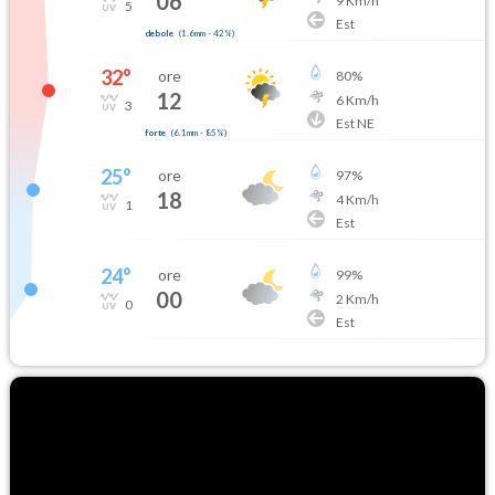
06
9
Km/h
5
Est
debole
(
1.6mm
-
42
%)
32
°
ore
80
%
12
6
Km/h
3
Est NE
forte
(
6.1mm
-
85
%)
25
°
ore
97
%
18
4
Km/h
1
Est
24
°
ore
99
%
00
2
Km/h
0
Est