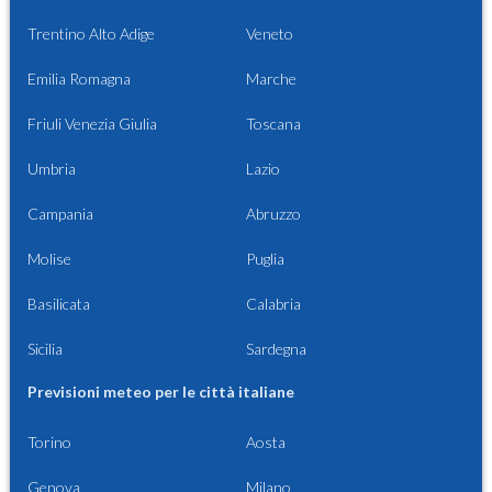
Trentino Alto Adige
Veneto
Emilia Romagna
Marche
Friuli Venezia Giulia
Toscana
Umbria
Lazio
Campania
Abruzzo
Molise
Puglia
Basilicata
Calabria
Sicilia
Sardegna
Previsioni meteo per le città italiane
Torino
Aosta
Genova
Milano