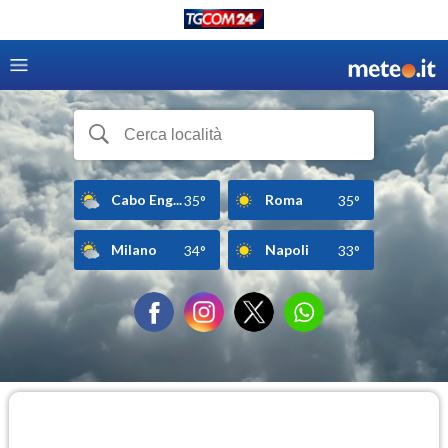
Cabo Eng...
Roma
35°
35°
Milano
Napoli
34°
33°