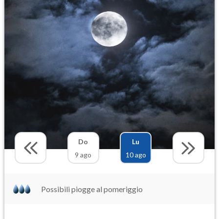
Do
Lu
9 ago
10 ago
Possibili piogge al pomeriggio