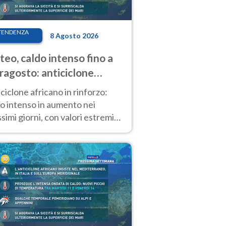
TENDENZA
8 Agosto 2026
eo, caldo intenso fino a
ragosto: anticiclone
icano ancora
ciclone africano in rinforzo:
tagonista
o intenso in aumento nei
simi giorni, con valori estremi
so Ferragosto su gran parte
alia