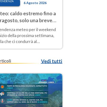
TENDENZA
6 Agosto 2026
eo: caldo estremo fino a
ragosto, solo una breve
sa. Ecco dove
tendenza meteo per il weekend
inizio della prossima settimana,
la che ci condurrà al
ragosto, vede ancora
perature molto elevate
rticoli
Vedi tutti