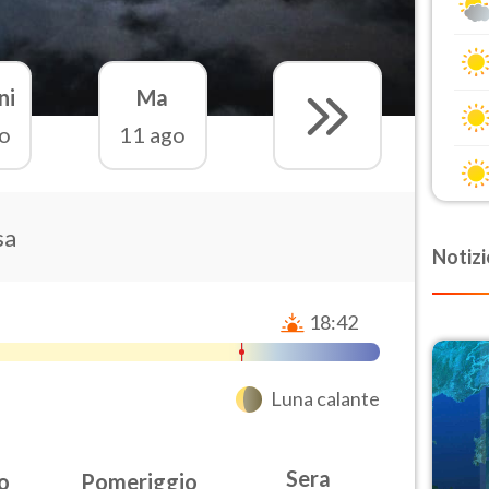
ni
Ma
o
11 ago
sa
Notizi
18:42
Luna calante
Sera
o
Pomeriggio