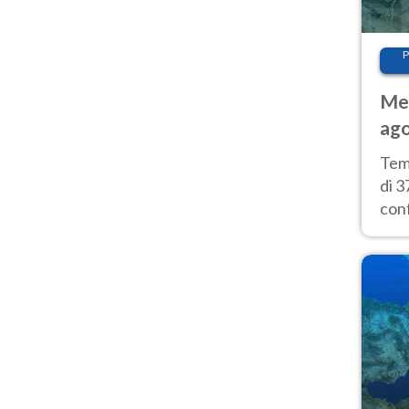
P
Met
ago
tem
Tem
di 3
con
calu
wee