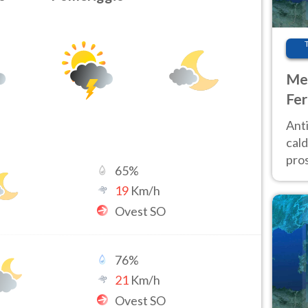
Met
Fer
afr
Anti
pro
cald
pros
65
%
ver
19
Km/h
d’It
Ovest SO
76
%
21
Km/h
Ovest SO