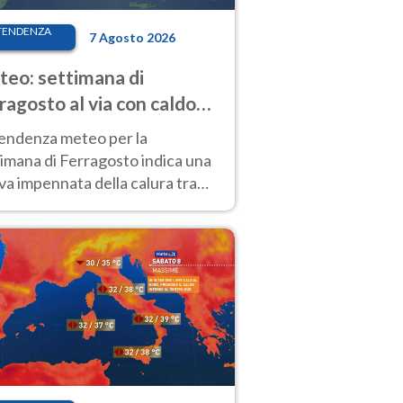
TENDENZA
7 Agosto 2026
eo: settimana di
ragosto al via con caldo
enso e qualche temporale
tendenza meteo per la
imana di Ferragosto indica una
a impennata della calura tra
 14 agosto, con nuovi rialzi
he al Nord.