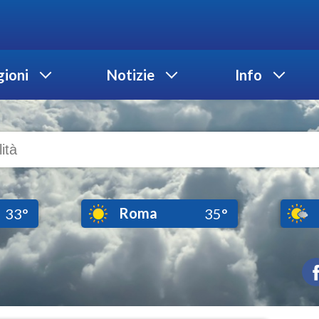
ioni
Notizie
Info
Roma
33°
35°