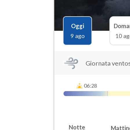
Oggi
Doma
9 ago
10 ag
Giornata vento
06:28
Notte
Mattin