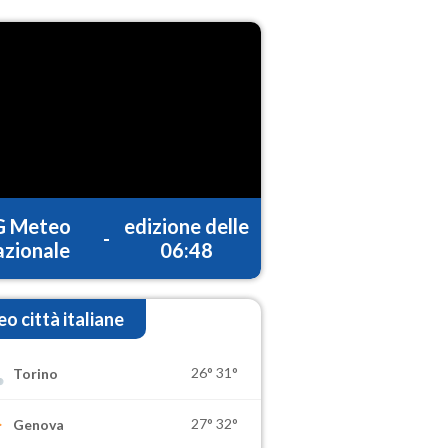
G Meteo
edizione delle
-
zionale
06:48
o città italiane
26°
31°
Torino
27°
32°
Genova