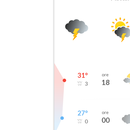
31
°
ore
18
3
27
°
ore
00
0