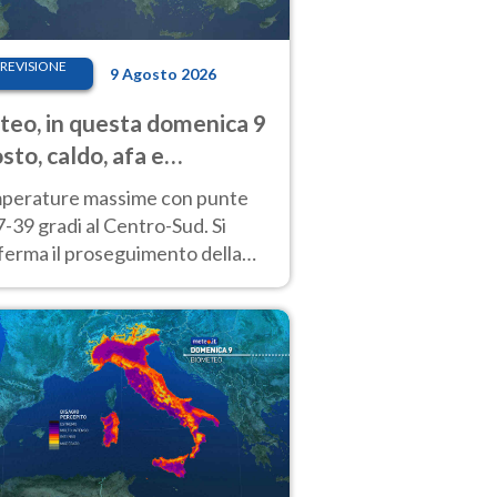
REVISIONE
9 Agosto 2026
eo, in questa domenica 9
sto, caldo, afa e
porali di calore
perature massime con punte
7-39 gradi al Centro-Sud. Si
ferma il proseguimento della
ra fino almeno a tutto il
kend di Ferragosto