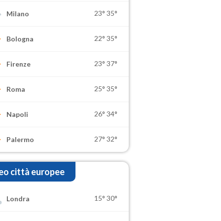
23°
35°
Milano
22°
35°
Bologna
23°
37°
Firenze
25°
35°
Roma
26°
34°
Napoli
27°
32°
Palermo
o città europee
15°
30°
Londra