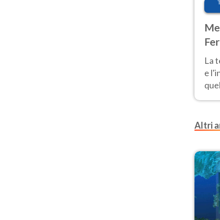
Met
Fer
pau
La 
e l'
quel
Fer
tem
Altri a