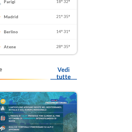
18°
32°
Parigi
21°
35°
Madrid
14°
31°
Berlino
28°
35°
Atene
e
Vedi
tutte