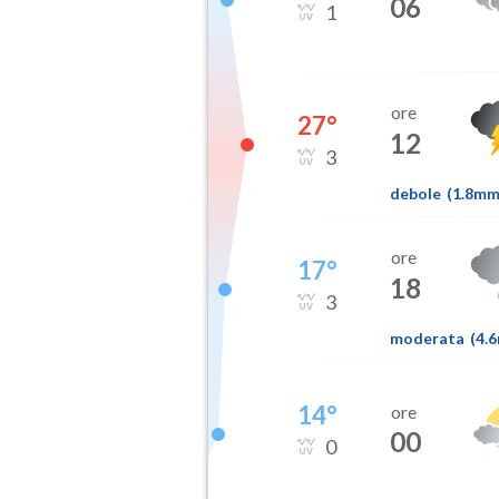
06
1
ore
27
°
12
3
debole
(
1.8m
ore
17
°
18
3
moderata
(
4.
14
°
ore
00
0