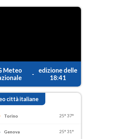
G Meteo
edizione delle
-
zionale
18:41
o città italiane
25°
37°
Torino
25°
31°
Genova