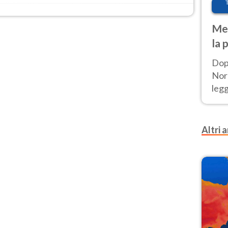
Met
la 
Dop
Nord
leg
nuov
afr
Altri a