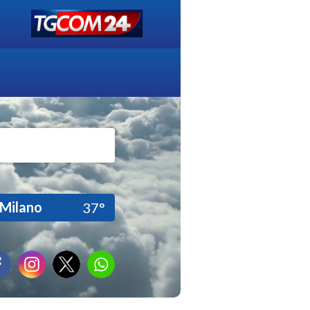
Milano
37°