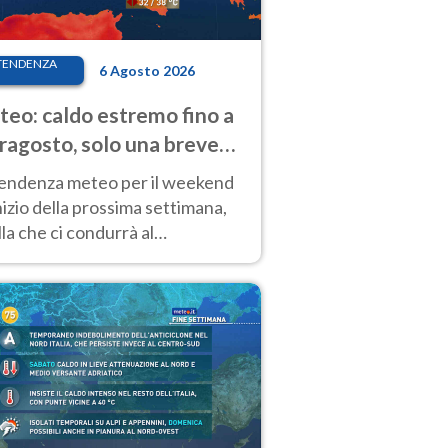
TENDENZA
6 Agosto 2026
eo: caldo estremo fino a
ragosto, solo una breve
sa. Ecco dove
tendenza meteo per il weekend
inizio della prossima settimana,
la che ci condurrà al
ragosto, vede ancora
perature molto elevate