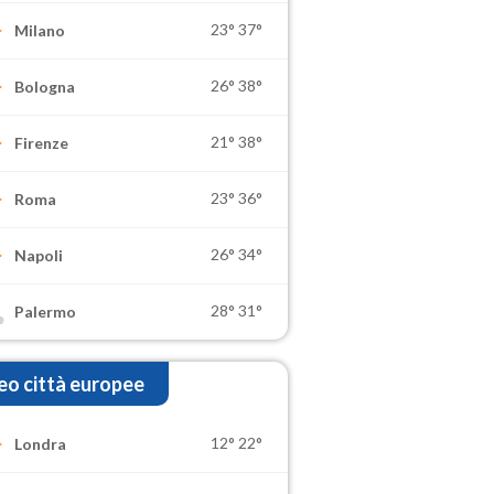
23°
37°
Milano
26°
38°
Bologna
21°
38°
Firenze
23°
36°
Roma
26°
34°
Napoli
28°
31°
Palermo
o città europee
12°
22°
Londra