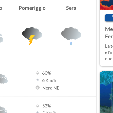
o
Pomeriggio
Sera
Met
Fer
pau
La 
e l'
quel
Fer
tem
60
%
6
Km/h
Nord NE
53
%