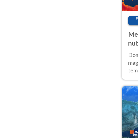
P
Met
nub
Sud
Doma
magg
temp
sem
prev