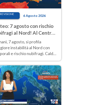
REVISIONE
6 Agosto 2026
eo: 7 agosto con rischio
ifragi al Nord! Al Centro-
 caldo estremo
ni, 7 agosto, si profila
iore instabilità al Nord con
orali e rischio nubifragi. Caldo
pre estremo al Centro-Sud. Le
isioni.