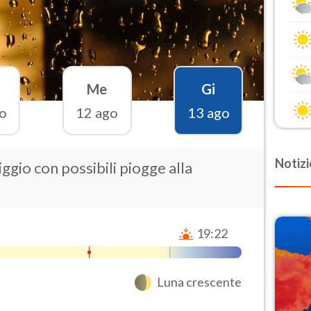
Me
Gi
o
12 ago
13 ago
Notizi
gio con possibili piogge alla
19:22
Luna crescente