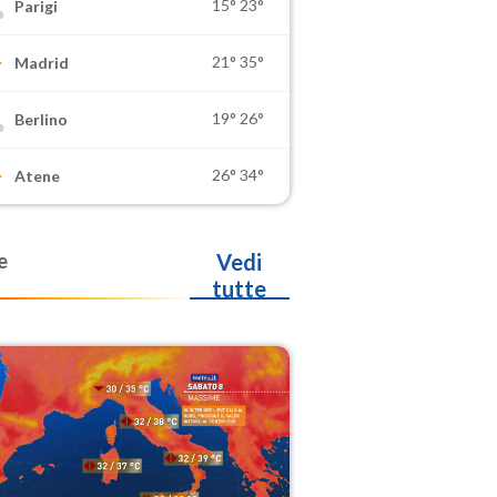
15°
23°
Parigi
21°
35°
Madrid
19°
26°
Berlino
26°
34°
Atene
e
Vedi
tutte