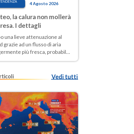
TENDENZA
4 Agosto 2026
eo, la calura non mollerà
presa. I dettagli
o una lieve attenuazione al
 grazie ad un flusso di aria
germente più fresca, probabile
o rinforzo dell’anticiclone
icano entro Ferragosto
rticoli
Vedi tutti