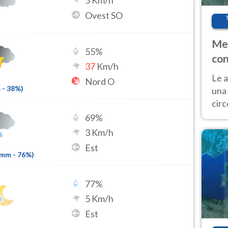
5
Km/h
Ovest SO
Met
55
%
con
37
Km/h
Le a
Nord O
m
-
38
%)
una 
cir
del 
69
%
gior
3
Km/h
Fer
Est
6mm
-
76
%)
77
%
5
Km/h
Est