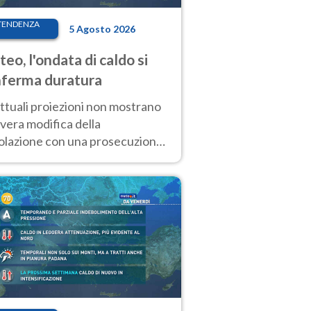
TENDENZA
5 Agosto 2026
eo, l'ondata di caldo si
ferma duratura
ttuali proiezioni non mostrano
vera modifica della
colazione con una prosecuzione
caldo fuori scala per molti
ni, compresa la settimana di
ragosto