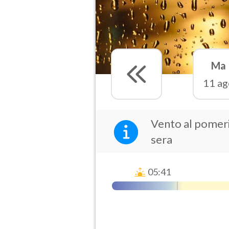
Ma
11 ag
Vento al pomerig
sera
05:41