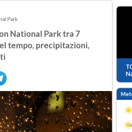
nal Park
n National Park tra 7
del tempo, precipitazioni,
ti
T
Na
Mete