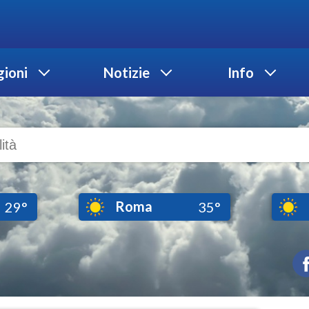
ioni
Notizie
Info
Roma
29°
35°