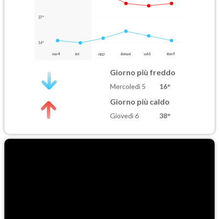
27°
16°
mar 4
ieri
oggi
domani
sab 8
dom 9
Giorno più freddo
Mercoledì 5
16°
Giorno più caldo
Giovedì 6
38°