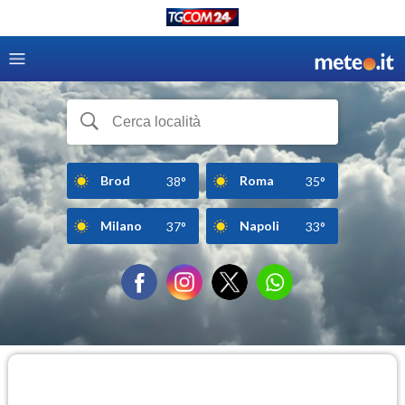
Brod
Roma
38°
35°
Milano
Napoli
37°
33°