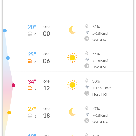
20
°
ore
65
%
00
5
-
18
Km/h
0
Ovest SO
25
°
ore
55
%
06
7
-
16
Km/h
6
Ovest SO
34
°
ore
30
%
12
10
-
16
Km/h
9
Nord NO
27
°
ore
47
%
18
7
-
18
Km/h
1
Ovest NO
ore
63
%