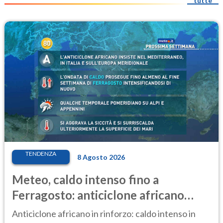
tutte
TENDENZA
8 Agosto 2026
Meteo, caldo intenso fino a
Ferragosto: anticiclone africano
ancora protagonista
Anticiclone africano in rinforzo: caldo intenso in