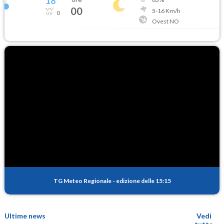
18
°
00
5
-
16
Km/h
0
Ovest NO
TG Meteo Regionale
-
edizione delle 15:15
Ultime news
Vedi