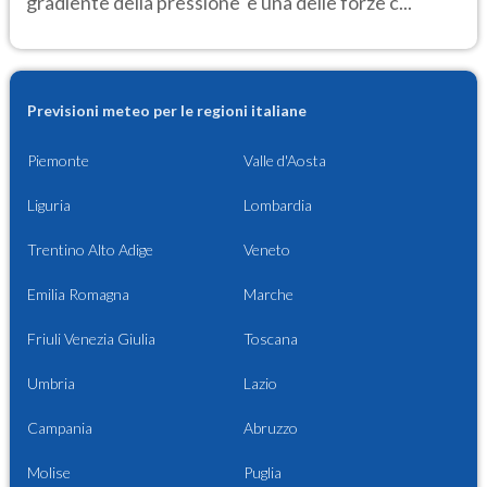
gradiente della pressione' è una delle forze c...
Previsioni meteo per le regioni italiane
Piemonte
Valle d'Aosta
Liguria
Lombardia
Trentino Alto Adige
Veneto
Emilia Romagna
Marche
Friuli Venezia Giulia
Toscana
Umbria
Lazio
Campania
Abruzzo
Molise
Puglia