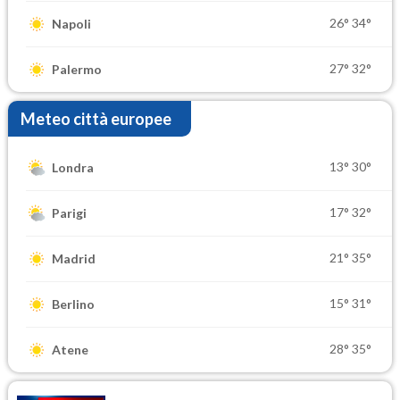
26°
34°
Napoli
27°
32°
Palermo
Meteo città europee
13°
30°
Londra
17°
32°
Parigi
21°
35°
Madrid
15°
31°
Berlino
28°
35°
Atene