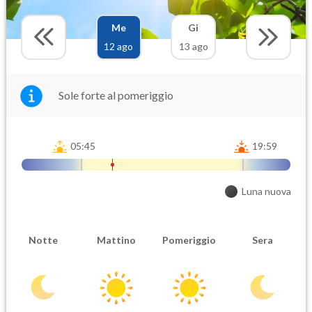
Me
Gi
12 ago
13 ago
Sole forte al pomeriggio
05:45
19:59
Luna nuova
Notte
Mattino
Pomeriggio
Sera