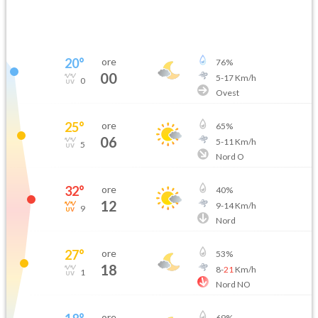
20
°
ore
76
%
00
5
-
17
Km/h
0
Ovest
25
°
ore
65
%
06
5
-
11
Km/h
5
Nord O
32
°
ore
40
%
12
9
-
14
Km/h
9
Nord
27
°
ore
53
%
18
8
-
21
Km/h
1
Nord NO
ore
69
%