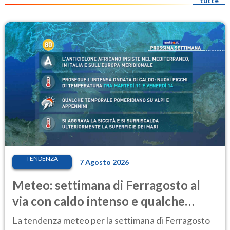
tutte
TENDENZA
7 Agosto 2026
Meteo: settimana di Ferragosto al
via con caldo intenso e qualche
temporale
La tendenza meteo per la settimana di Ferragosto