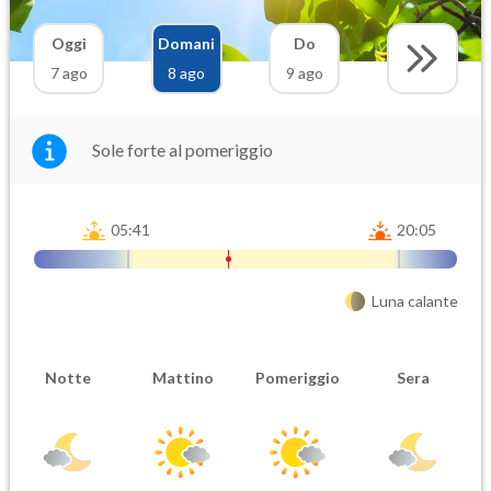
Oggi
Domani
Do
7 ago
8 ago
9 ago
Sole forte al pomeriggio
05:41
20:05
Luna calante
Notte
Mattino
Pomeriggio
Sera