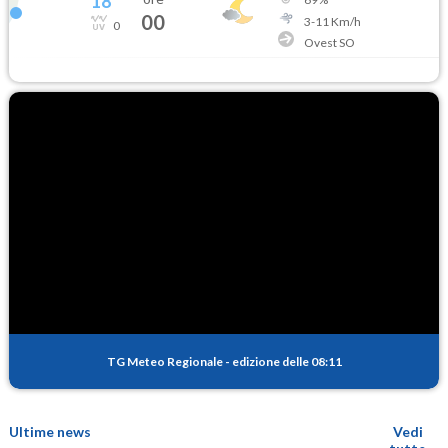
18
°
00
3
-
11
Km/h
0
Ovest SO
TG Meteo Regionale
-
edizione delle 08:11
Ultime news
Vedi