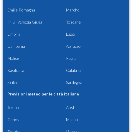
Emilia Romagna
Marche
Friuli Venezia Giulia
Toscana
Umbria
Lazio
Campania
Abruzzo
Molise
Puglia
Basilicata
Calabria
Sicilia
Sardegna
Previsioni meteo per le città italiane
Torino
Aosta
Genova
Milano
Trento
Venezia