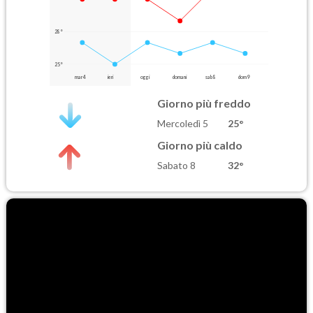
28°
25°
mar 4
ieri
oggi
domani
sab 8
dom 9
Giorno più freddo
Mercoledì 5
25°
Giorno più caldo
Sabato 8
32°