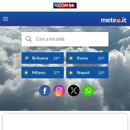
Brikama
Roma
29°
35°
Milano
Napoli
37°
33°