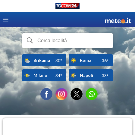
Brikama
Roma
30°
36°
Milano
Napoli
34°
33°