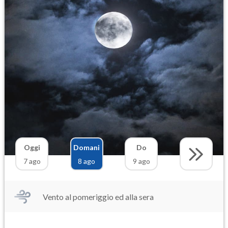
Oggi
Domani
Do
7 ago
8 ago
9 ago
Vento al pomeriggio ed alla sera