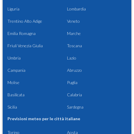
Liguria
Lombardia
Trentino Alto Adige
Veneto
Emilia Romagna
Marche
Friuli Venezia Giulia
Toscana
Umbria
Lazio
Campania
Abruzzo
Molise
Puglia
Basilicata
Calabria
Sicilia
Sardegna
Previsioni meteo per le città italiane
Torino
Aosta