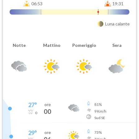
06:53
19:31
Luna calante
Notte
Mattino
Pomeriggio
Sera
27
°
ore
81
%
00
9
Km/h
0
Sud SE
29
°
ore
73
%