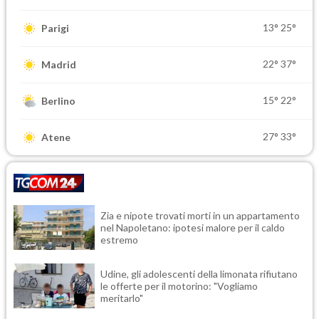
13°
25°
Parigi
22°
37°
Madrid
15°
22°
Berlino
27°
33°
Atene
Zia e nipote trovati morti in un appartamento
nel Napoletano: ipotesi malore per il caldo
estremo
Udine, gli adolescenti della limonata rifiutano
le offerte per il motorino: "Vogliamo
meritarlo"