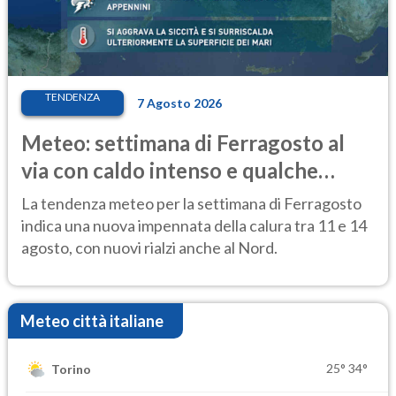
TENDENZA
7 Agosto 2026
Meteo: settimana di Ferragosto al
via con caldo intenso e qualche
temporale
La tendenza meteo per la settimana di Ferragosto
indica una nuova impennata della calura tra 11 e 14
agosto, con nuovi rialzi anche al Nord.
Meteo città italiane
25°
34°
Torino