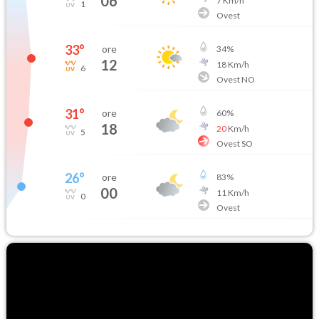
06
7
Km/h
1
Ovest
33
°
ore
34
%
12
18
Km/h
6
Ovest NO
31
°
ore
60
%
18
20
Km/h
5
Ovest SO
26
°
ore
83
%
00
11
Km/h
0
Ovest