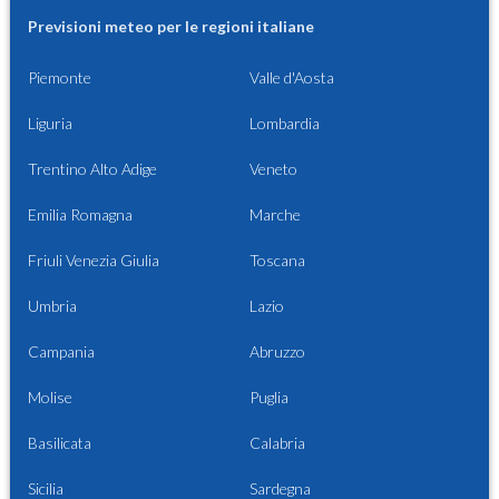
Previsioni meteo per le regioni italiane
Piemonte
Valle d'Aosta
Liguria
Lombardia
Trentino Alto Adige
Veneto
Emilia Romagna
Marche
Friuli Venezia Giulia
Toscana
Umbria
Lazio
Campania
Abruzzo
Molise
Puglia
Basilicata
Calabria
Sicilia
Sardegna