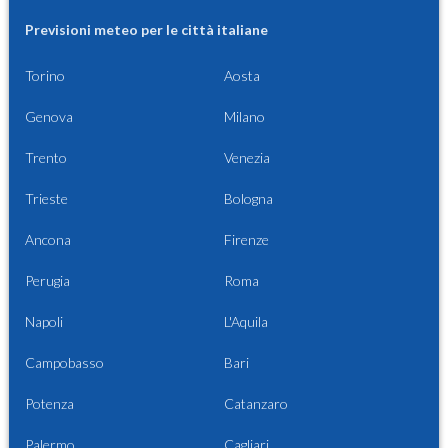
Previsioni meteo per le città italiane
Torino
Aosta
Genova
Milano
Trento
Venezia
Trieste
Bologna
Ancona
Firenze
Perugia
Roma
Napoli
L'Aquila
Campobasso
Bari
Potenza
Catanzaro
Palermo
Cagliari