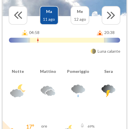
Ma
Me
11 ago
12 ago
04:58
20:38
Luna calante
Notte
Mattino
Pomeriggio
Sera
17
°
ore
69
%