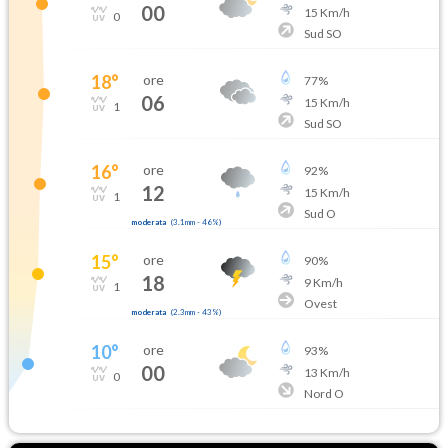
00
15
Km/h
0
Sud SO
18
°
ore
77
%
06
15
Km/h
1
Sud SO
16
°
ore
92
%
12
15
Km/h
1
Sud O
moderata
(
3.1mm
-
46
%)
15
°
ore
90
%
18
9
Km/h
1
Ovest
moderata
(
2.3mm
-
43
%)
10
°
ore
93
%
00
13
Km/h
0
Nord O