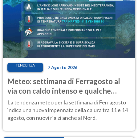
TENDENZA
7 Agosto 2026
Meteo: settimana di Ferragosto al
via con caldo intenso e qualche
temporale
La tendenza meteo per la settimana di Ferragosto
indica una nuova impennata della calura tra 11 e 14
agosto, con nuovi rialzi anche al Nord.