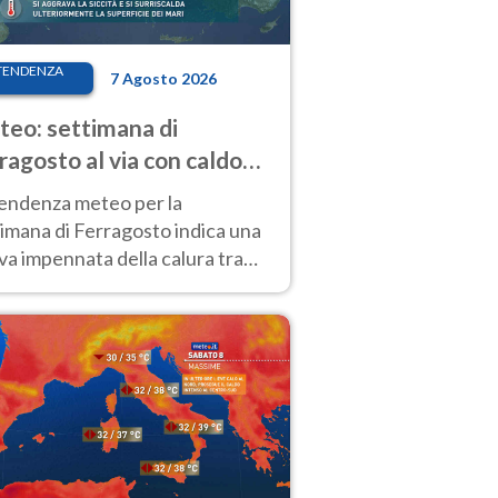
TENDENZA
7 Agosto 2026
eo: settimana di
ragosto al via con caldo
enso e qualche temporale
tendenza meteo per la
imana di Ferragosto indica una
a impennata della calura tra
 14 agosto, con nuovi rialzi
he al Nord.