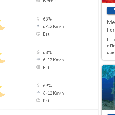
Nord E
68
%
Met
6
-
12
Km/h
Fer
Est
pau
La 
e l'
quel
68
%
Fer
6
-
12
Km/h
tem
Est
69
%
6
-
12
Km/h
Est