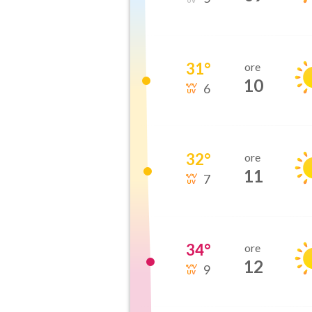
31
°
ore
10
6
32
°
ore
11
7
34
°
ore
12
9