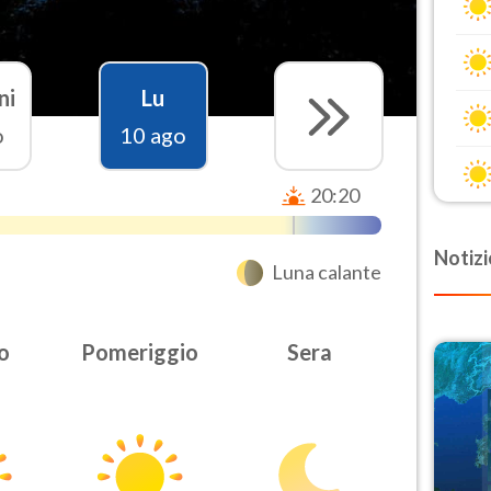
ni
Lu
o
10 ago
20:20
Notizi
Luna calante
o
Pomeriggio
Sera