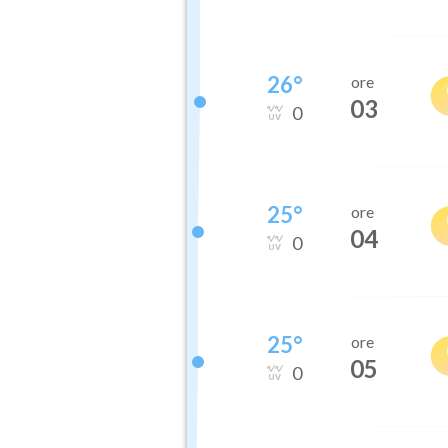
26
°
ore
03
0
25
°
ore
04
0
25
°
ore
05
0