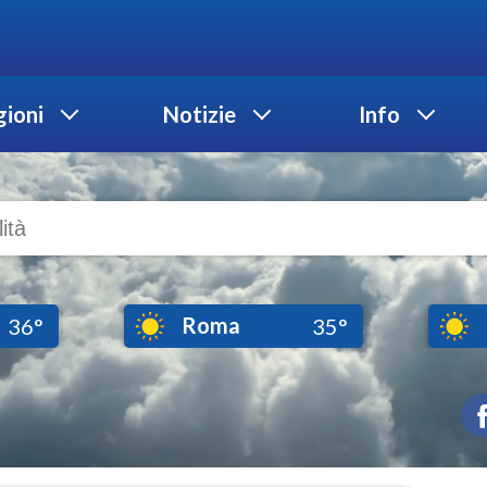
ioni
Notizie
Info
Roma
36°
35°