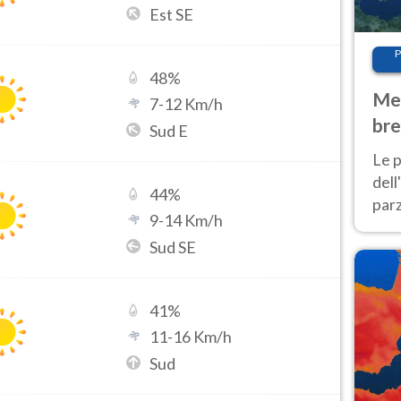
Est SE
P
48
%
Met
7
-
12
Km/h
bre
Sud E
Nor
Le p
dell
44
%
parz
9
-
14
Km/h
al 
Sud SE
40 g
41
%
11
-
16
Km/h
Sud