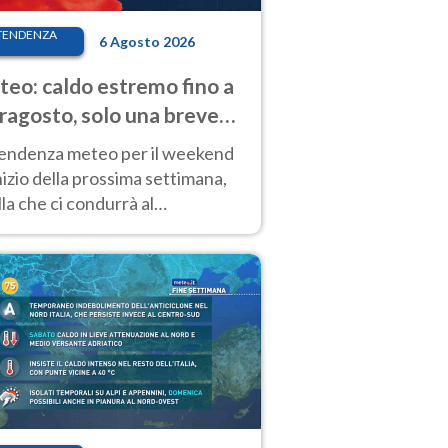
TENDENZA
6 Agosto 2026
eo: caldo estremo fino a
ragosto, solo una breve
sa. Ecco dove
tendenza meteo per il weekend
inizio della prossima settimana,
la che ci condurrà al
ragosto, vede ancora
perature molto elevate