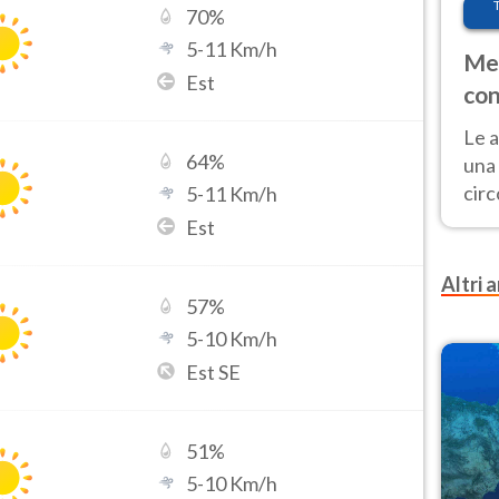
70
%
5
-
11
Km/h
Met
Est
con
Le a
64
%
una 
cir
5
-
11
Km/h
del 
Est
gior
Fer
Altri a
57
%
5
-
10
Km/h
Est SE
51
%
5
-
10
Km/h