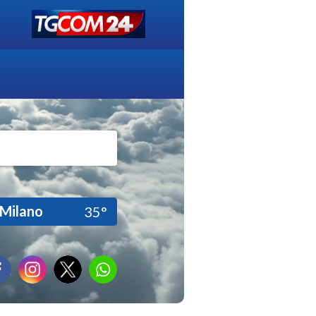
Milano
35°