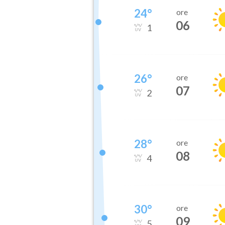
24
°
ore
06
1
26
°
ore
07
2
28
°
ore
08
4
30
°
ore
09
5