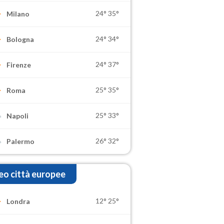
24°
35°
Milano
24°
34°
Bologna
24°
37°
Firenze
25°
35°
Roma
25°
33°
Napoli
26°
32°
Palermo
o città europee
12°
25°
Londra