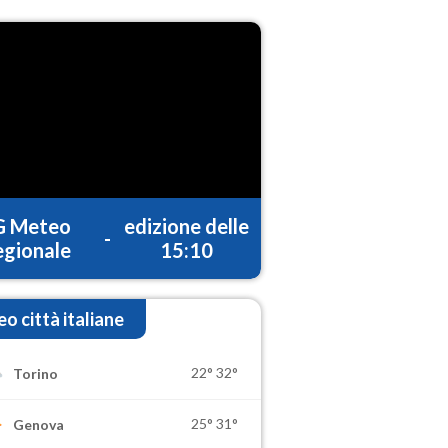
G Meteo
edizione delle
-
gionale
15:10
o città italiane
22°
32°
Torino
25°
31°
Genova