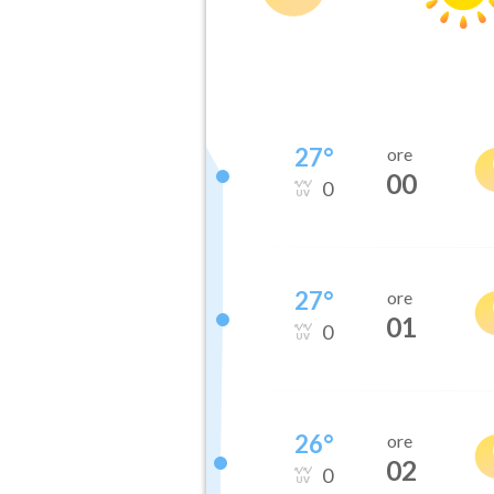
27
°
ore
00
0
27
°
ore
01
0
26
°
ore
02
0