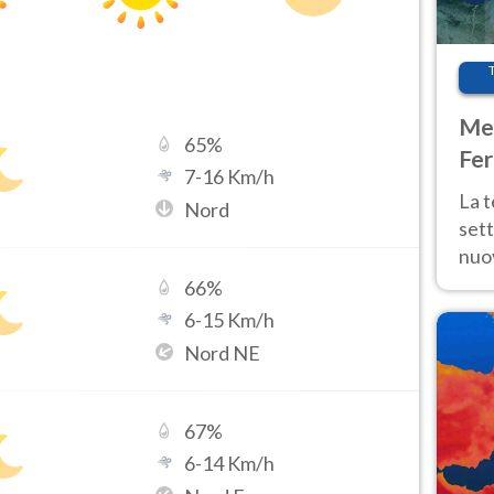
Met
65
%
Fer
7
-
16
Km/h
int
La 
Nord
sett
nuov
11 e
66
%
anc
6
-
15
Km/h
Nord NE
67
%
6
-
14
Km/h