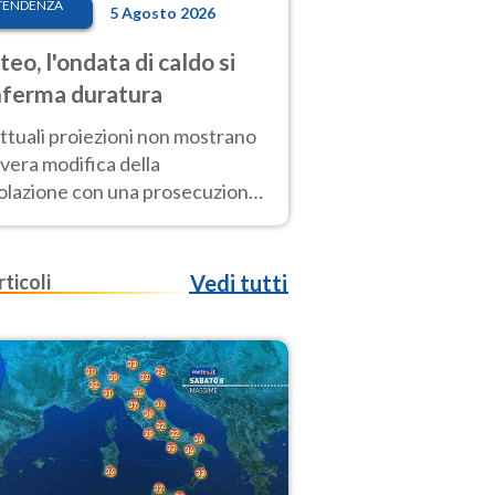
TENDENZA
5 Agosto 2026
eo, l'ondata di caldo si
ferma duratura
ttuali proiezioni non mostrano
vera modifica della
colazione con una prosecuzione
caldo fuori scala per molti
ni, compresa la settimana di
ragosto
rticoli
Vedi tutti