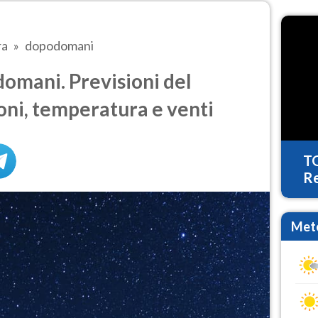
ra
dopodomani
omani. Previsioni del
oni, temperatura e venti
T
Re
Mete