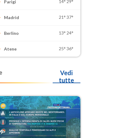
14°
29°
Parigi
21°
37°
Madrid
13°
24°
Berlino
25°
36°
Atene
e
Vedi
tutte