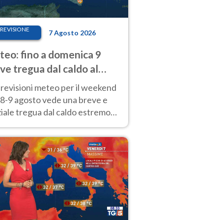
REVISIONE
7 Agosto 2026
eo: fino a domenica 9
ve tregua dal caldo al
d! Altrove calura e afa
revisioni meteo per il weekend
'8-9 agosto vede una breve e
iale tregua dal caldo estremo
Nord mentre altrove persistono
radi.