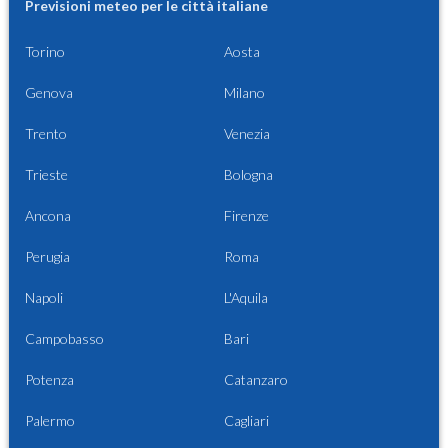
Previsioni meteo per le città italiane
Torino
Aosta
Genova
Milano
Trento
Venezia
Trieste
Bologna
Ancona
Firenze
Perugia
Roma
Napoli
L'Aquila
Campobasso
Bari
Potenza
Catanzaro
Palermo
Cagliari