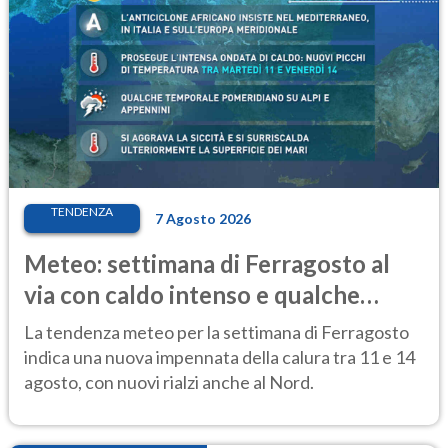
TENDENZA
7 Agosto 2026
Meteo: settimana di Ferragosto al
via con caldo intenso e qualche
temporale
La tendenza meteo per la settimana di Ferragosto
indica una nuova impennata della calura tra 11 e 14
agosto, con nuovi rialzi anche al Nord.