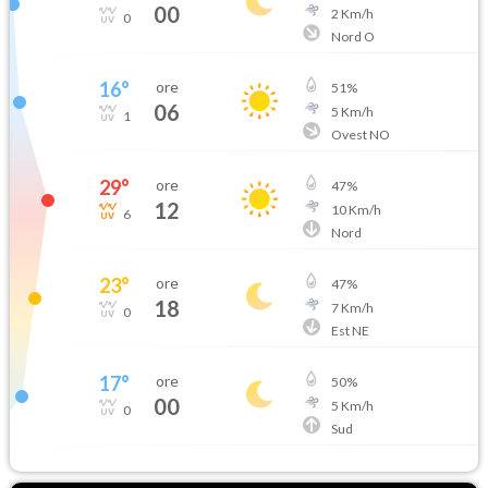
00
2
Km/h
0
Nord O
16
°
ore
51
%
06
5
Km/h
1
Ovest NO
29
°
ore
47
%
12
10
Km/h
6
Nord
23
°
ore
47
%
18
7
Km/h
0
Est NE
17
°
ore
50
%
00
5
Km/h
0
Sud