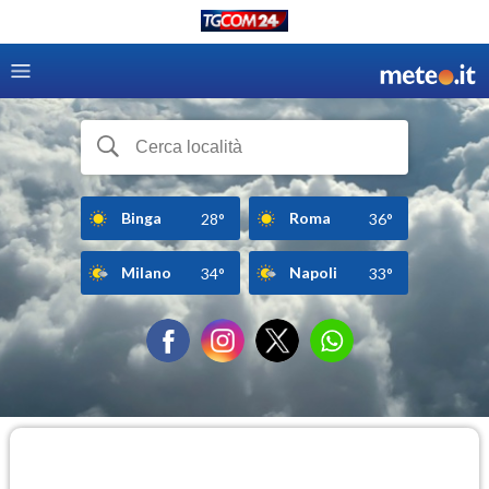
Binga
Roma
28°
36°
Milano
Napoli
34°
33°