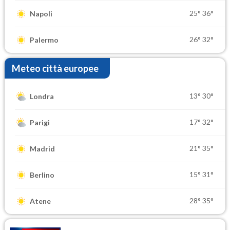
25°
36°
Napoli
26°
32°
Palermo
Meteo città europee
13°
30°
Londra
17°
32°
Parigi
21°
35°
Madrid
15°
31°
Berlino
28°
35°
Atene