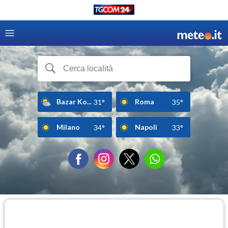
Bazar Ko...
Roma
31°
35°
Milano
Napoli
34°
33°