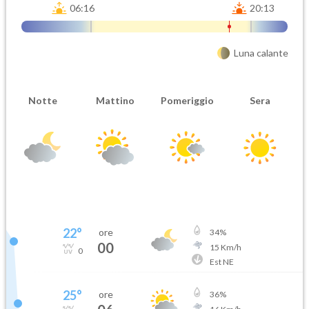
06:16
20:13
Luna calante
Notte
Mattino
Pomeriggio
Sera
22
°
ore
34
%
00
15
Km/h
0
Est NE
25
°
ore
36
%