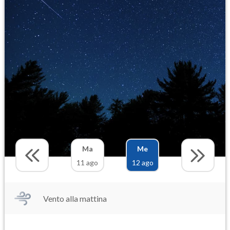
Ma
Me
11 ago
12 ago
Vento alla mattina