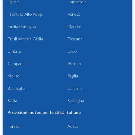
Liguria
Lombardia
Trentino Alto Adige
Veneto
Emilia Romagna
Marche
Friuli Venezia Giulia
Toscana
Umbria
Lazio
Campania
Abruzzo
Molise
Puglia
Basilicata
Calabria
Sicilia
Sardegna
Previsioni meteo per le città italiane
Torino
Aosta