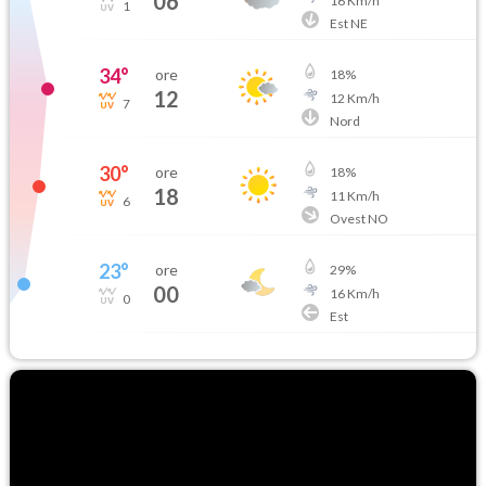
06
16
Km/h
1
Est NE
34
°
ore
18
%
12
12
Km/h
7
Nord
30
°
ore
18
%
18
11
Km/h
6
Ovest NO
23
°
ore
29
%
00
16
Km/h
0
Est