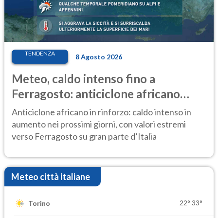
TENDENZA
8 Agosto 2026
Meteo, caldo intenso fino a
Ferragosto: anticiclone africano
ancora protagonista
Anticiclone africano in rinforzo: caldo intenso in
aumento nei prossimi giorni, con valori estremi
verso Ferragosto su gran parte d’Italia
Meteo città italiane
22°
33°
Torino