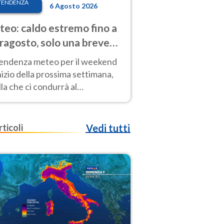
TENDENZA
6 Agosto 2026
eo: caldo estremo fino a
ragosto, solo una breve
sa. Ecco dove
tendenza meteo per il weekend
inizio della prossima settimana,
la che ci condurrà al
ragosto, vede ancora
perature molto elevate
rticoli
Vedi tutti