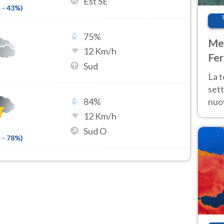
Est SE
m
-
43
%)
75
%
Met
12
Km/h
Fer
Sud
int
La 
sett
nuov
84
%
11 e
12
Km/h
anc
Sud O
m
-
78
%)