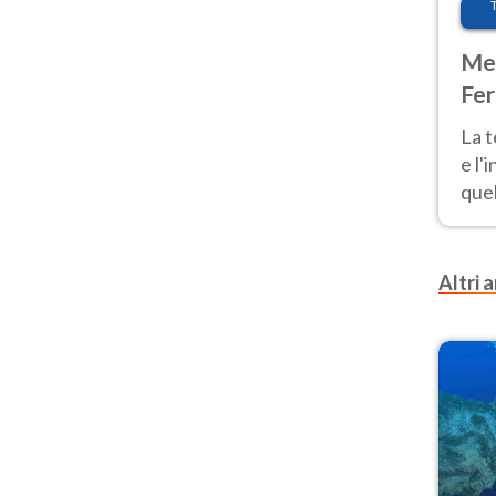
Met
Fer
pau
La 
e l'
quel
Fer
tem
Altri a