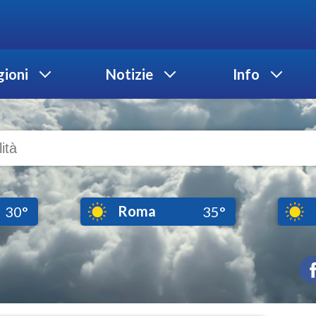
ioni
Notizie
Info
Roma
30°
35°