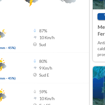
Met
87
%
Fer
10
Km/h
afr
Anti
Sud
pro
2mm
-
45
%)
cald
pros
ver
80
%
d’It
9
Km/h
Sud E
8mm
-
45
%)
59
%
10
Km/h