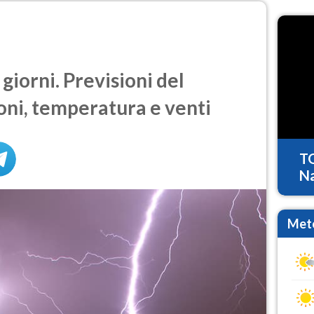
giorni. Previsioni del
oni, temperatura e venti
T
Na
Mete