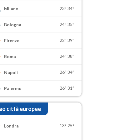
23°
34°
Milano
24°
35°
Bologna
22°
39°
Firenze
24°
38°
Roma
26°
34°
Napoli
26°
31°
Palermo
o città europee
13°
25°
Londra