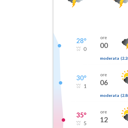
ore
28
°
00
0
moderata
(
2.
ore
30
°
06
1
moderata
(
2.
ore
35
°
12
5