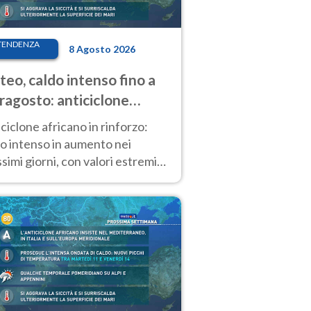
TENDENZA
8 Agosto 2026
eo, caldo intenso fino a
ragosto: anticiclone
icano ancora
ciclone africano in rinforzo:
tagonista
o intenso in aumento nei
simi giorni, con valori estremi
so Ferragosto su gran parte
alia