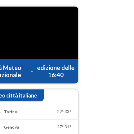
G Meteo
edizione delle
-
zionale
16:40
o città italiane
22°
33°
Torino
27°
31°
Genova