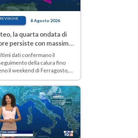
REVISIONE
8 Agosto 2026
eo, la quarta ondata di
ore persiste con massime
pre molto elevate
ultimi dati confermano il
eguimento della calura fino
eno il weekend di Ferragosto,
 tendenza a una nuova
nsificazione prossima
timana