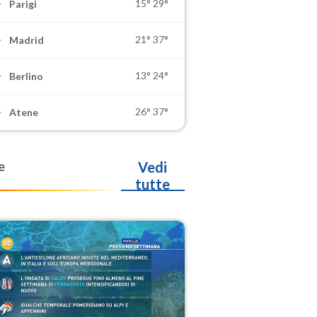
15°
29°
Parigi
21°
37°
Madrid
13°
24°
Berlino
26°
37°
Atene
e
Vedi
tutte