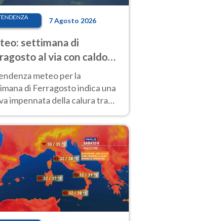
TENDENZA
7 Agosto 2026
eo: settimana di
ragosto al via con caldo
enso e qualche temporale
tendenza meteo per la
imana di Ferragosto indica una
a impennata della calura tra
 14 agosto, con nuovi rialzi
he al Nord.