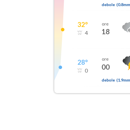
debole
(
0.8m
32
°
ore
18
4
ore
28
°
00
0
debole
(
1.9m