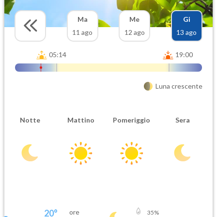
Ma
Me
Gi
11 ago
12 ago
13 ago
05:14
19:00
Luna crescente
Notte
Mattino
Pomeriggio
Sera
20
°
ore
35
%