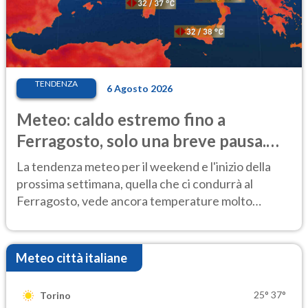
TENDENZA
6 Agosto 2026
Meteo: caldo estremo fino a
Ferragosto, solo una breve pausa.
Ecco dove
La tendenza meteo per il weekend e l'inizio della
prossima settimana, quella che ci condurrà al
Ferragosto, vede ancora temperature molto
elevate
Meteo città italiane
25°
37°
Torino