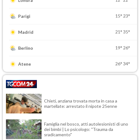
Londra
15°
23°
Parigi
21°
35°
Madrid
19°
26°
Berlino
26°
34°
Atene
Chieti, anziana trovata morta in casa a
martellate: arrestato il nipote 25enne
Famiglia nel bosco, atti autolesionisti di uno
dei bimbi | Lo psicologo: "Trauma da
sradicamento"