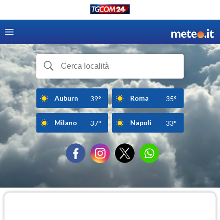
Auburn
Roma
39°
35°
Milano
Napoli
37°
33°