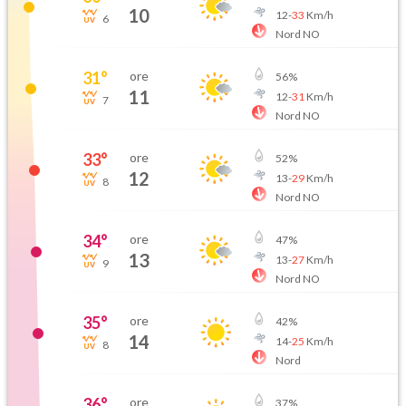
10
12
-
33
Km/h
6
Nord NO
31
°
ore
56
%
11
12
-
31
Km/h
7
Nord NO
33
°
ore
52
%
12
13
-
29
Km/h
8
Nord NO
34
°
ore
47
%
13
13
-
27
Km/h
9
Nord NO
35
°
ore
42
%
14
14
-
25
Km/h
8
Nord
36
°
ore
37
%