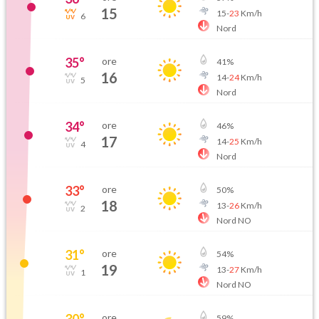
15
15
-
23
Km/h
6
Nord
35
°
ore
41
%
16
14
-
24
Km/h
5
Nord
34
°
ore
46
%
17
14
-
25
Km/h
4
Nord
33
°
ore
50
%
18
13
-
26
Km/h
2
Nord NO
31
°
ore
54
%
19
13
-
27
Km/h
1
Nord NO
30
°
ore
59
%