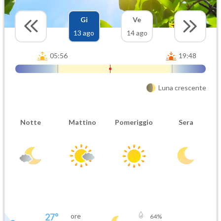
Gi
Ve
13 ago
14 ago
05:56
19:48
Luna crescente
Notte
Mattino
Pomeriggio
Sera
27
°
ore
64
%