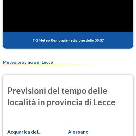
SO2
3.9
(Anidride solforosa)
PM10
23.8
(Materia particolata)
TG Meteo Regionale
-
edizione delle 08:07
PM25
14.1
(Materia particolata)
Meteo provincia di Lecce
Previsioni del tempo delle
località in provincia di Lecce
Acquarica del...
Alessano