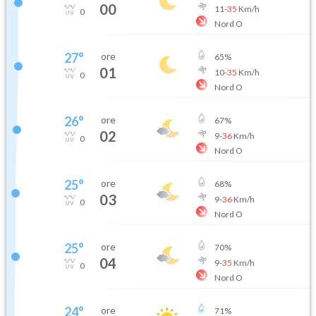
00
11
-
35
Km/h
0
Nord O
27
°
ore
65
%
01
10
-
35
Km/h
0
Nord O
26
°
ore
67
%
02
9
-
36
Km/h
0
Nord O
25
°
ore
68
%
03
9
-
36
Km/h
0
Nord O
25
°
ore
70
%
04
9
-
35
Km/h
0
Nord O
24
°
ore
71
%