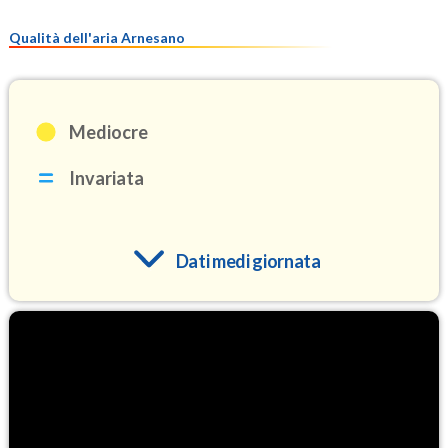
Qualità dell'aria Arnesano
Mediocre
Invariata
Dati medi giornata
O3
111.9
(Ozono)
NO2
2.9
(Diossido di azoto)