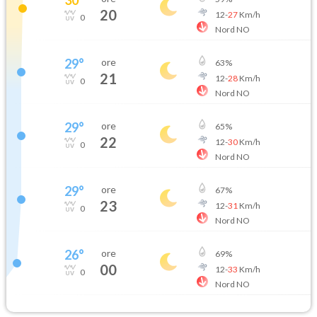
20
12
-
27
Km/h
0
Nord NO
29
°
ore
63
%
21
12
-
28
Km/h
0
Nord NO
29
°
ore
65
%
22
12
-
30
Km/h
0
Nord NO
29
°
ore
67
%
23
12
-
31
Km/h
0
Nord NO
26
°
ore
69
%
00
12
-
33
Km/h
0
Nord NO