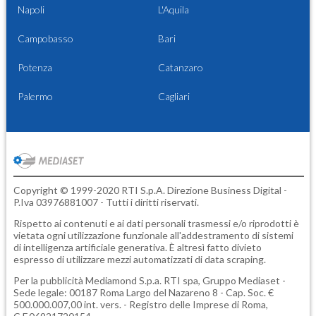
Napoli
L'Aquila
Campobasso
Bari
Potenza
Catanzaro
Palermo
Cagliari
Copyright © 1999-2020 RTI S.p.A. Direzione Business Digital -
P.Iva 03976881007 - Tutti i diritti riservati.
Rispetto ai contenuti e ai dati personali trasmessi e/o riprodotti è
vietata ogni utilizzazione funzionale all'addestramento di sistemi
di intelligenza artificiale generativa. È altresì fatto divieto
espresso di utilizzare mezzi automatizzati di data scraping.
Per la pubblicità
Mediamond S.p.a.
RTI spa, Gruppo Mediaset -
Sede legale: 00187 Roma Largo del Nazareno 8 - Cap. Soc. €
500.000.007,00 int. vers. - Registro delle Imprese di Roma,