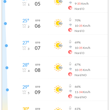
05
9
-
35
Km/h
1
Nord O
25
°
ore
70
%
06
10
-
35
Km/h
2
Nord O
27
°
ore
69
%
07
10
-
35
Km/h
3
Nord O
28
°
ore
67
%
08
10
-
35
Km/h
4
Nord NO
29
°
ore
66
%
09
11
-
34
Km/h
5
Nord NO
30
°
ore
61
%