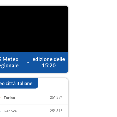
G Meteo
edizione delle
-
gionale
15:20
o città italiane
25°
37°
Torino
25°
31°
Genova