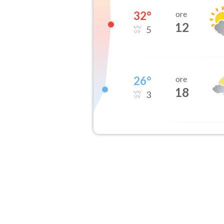
32
°
ore
12
5
26
°
ore
18
3