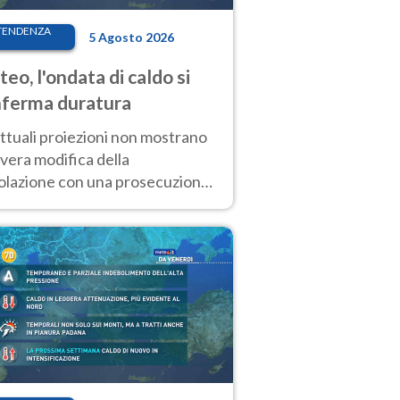
TENDENZA
5 Agosto 2026
eo, l'ondata di caldo si
ferma duratura
ttuali proiezioni non mostrano
vera modifica della
colazione con una prosecuzione
caldo fuori scala per molti
ni, compresa la settimana di
ragosto