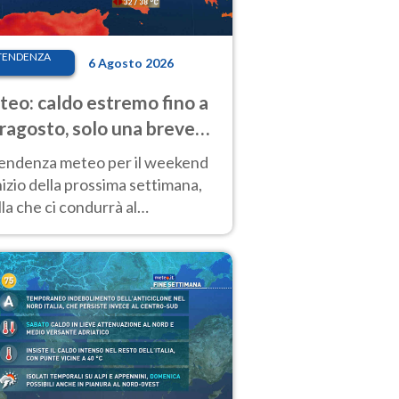
TENDENZA
6 Agosto 2026
eo: caldo estremo fino a
ragosto, solo una breve
sa. Ecco dove
tendenza meteo per il weekend
inizio della prossima settimana,
la che ci condurrà al
ragosto, vede ancora
perature molto elevate