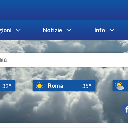
ioni
Notizie
Info
Roma
32°
35°