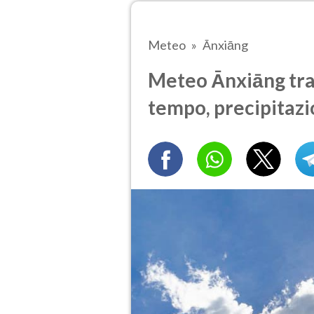
Meteo
Ānxiāng
Meteo Ānxiāng tra 
tempo, precipitazi