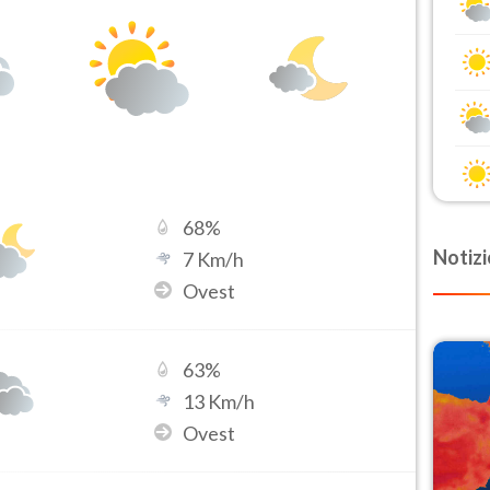
68
%
Notizi
7
Km/h
Ovest
63
%
13
Km/h
Ovest