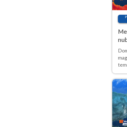
P
Met
nub
Sud
Doma
magg
temp
sem
prev