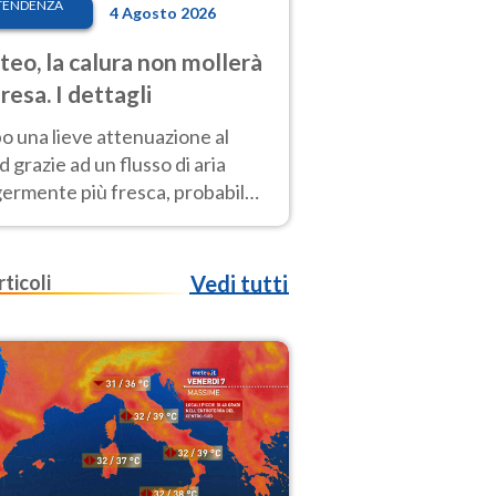
TENDENZA
4 Agosto 2026
eo, la calura non mollerà
presa. I dettagli
o una lieve attenuazione al
 grazie ad un flusso di aria
germente più fresca, probabile
o rinforzo dell’anticiclone
icano entro Ferragosto
rticoli
Vedi tutti