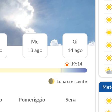
Me
Gi
o
13 ago
14 ago
19:14
Luna crescente
Mete
o
Pomeriggio
Sera