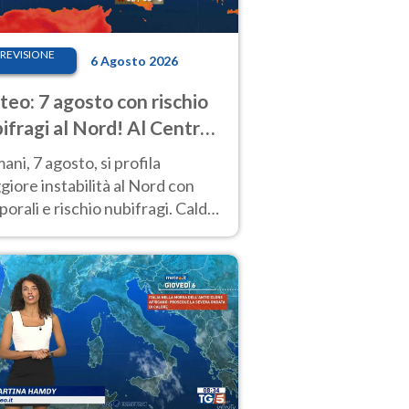
REVISIONE
6 Agosto 2026
eo: 7 agosto con rischio
ifragi al Nord! Al Centro-
 caldo estremo
ni, 7 agosto, si profila
iore instabilità al Nord con
orali e rischio nubifragi. Caldo
pre estremo al Centro-Sud. Le
isioni.