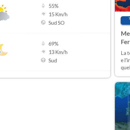
55
%
15
Km/h
Sud SO
Met
Fer
69
%
pau
13
Km/h
La 
e l'
Sud
quel
Fer
tem