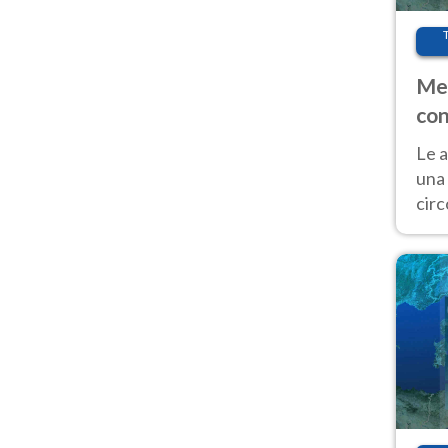
Met
con
Le a
una 
cir
del 
gior
Fer