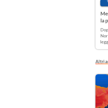
Met
la 
Dop
Nord
leg
nuov
afr
Altri a