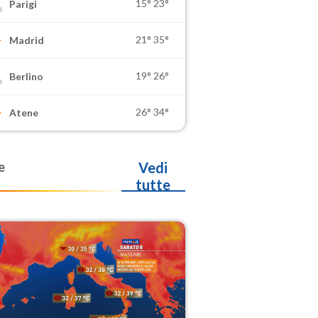
15°
23°
Parigi
21°
35°
Madrid
19°
26°
Berlino
26°
34°
Atene
e
Vedi
tutte