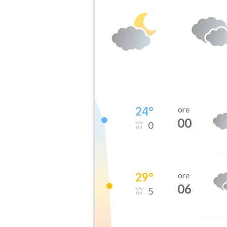
24
°
ore
00
0
29
°
ore
06
5