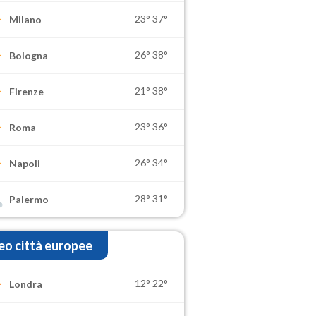
23°
37°
Milano
26°
38°
Bologna
21°
38°
Firenze
23°
36°
Roma
26°
34°
Napoli
28°
31°
Palermo
o città europee
12°
22°
Londra