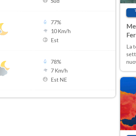
Sud
77
%
Met
10
Km/h
Fer
Est
int
La 
sett
nuov
78
%
11 e
7
Km/h
anc
Est NE