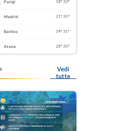
18°
32°
Parigi
21°
35°
Madrid
14°
31°
Berlino
28°
35°
Atene
e
Vedi
tutte