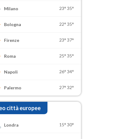
23°
35°
Milano
22°
35°
Bologna
23°
37°
Firenze
25°
35°
Roma
26°
34°
Napoli
27°
32°
Palermo
o città europee
15°
30°
Londra