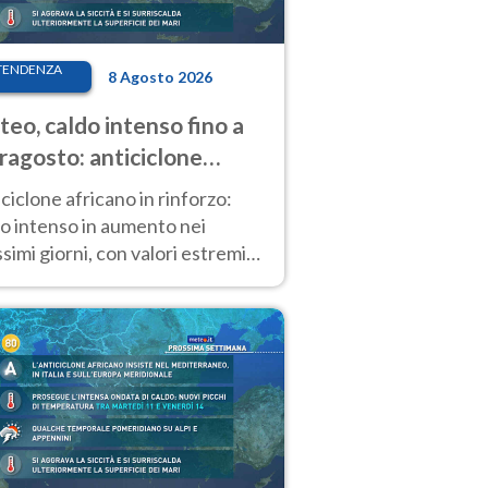
TENDENZA
8 Agosto 2026
eo, caldo intenso fino a
ragosto: anticiclone
icano ancora
ciclone africano in rinforzo:
tagonista
o intenso in aumento nei
simi giorni, con valori estremi
so Ferragosto su gran parte
alia