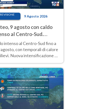
REVISIONE
9 Agosto 2026
eo, 9 agosto con caldo
enso al Centro-Sud.
porali sui rilievi
o intenso al Centro-Sud fino a
agosto, con temporali di calore
rilievi. Nuova intensificazione la
sima settimana, con valori
o i 40 °C.