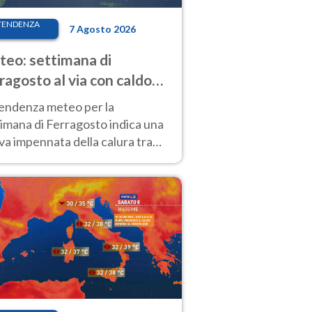
TENDENZA
7 Agosto 2026
eo: settimana di
ragosto al via con caldo
enso e qualche temporale
tendenza meteo per la
imana di Ferragosto indica una
a impennata della calura tra
 14 agosto, con nuovi rialzi
he al Nord.