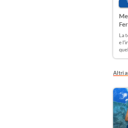
Met
Fer
pau
La 
e l'
quel
Fer
tem
Altri a