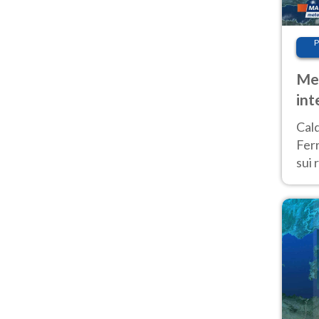
P
Met
int
Tem
Cald
Ferr
sui 
pros
vers