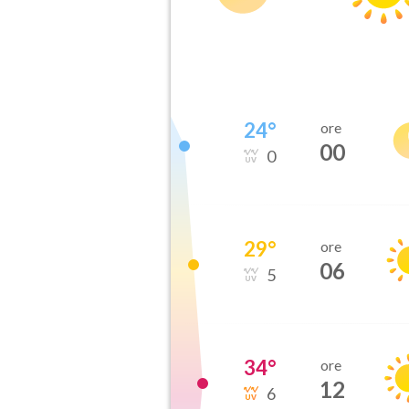
24
°
ore
00
0
29
°
ore
06
5
34
°
ore
12
6