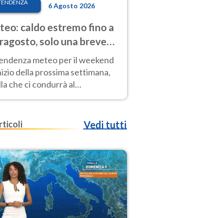
TENDENZA
6 Agosto 2026
eo: caldo estremo fino a
ragosto, solo una breve
sa. Ecco dove
tendenza meteo per il weekend
inizio della prossima settimana,
la che ci condurrà al
ragosto, vede ancora
perature molto elevate
rticoli
Vedi tutti