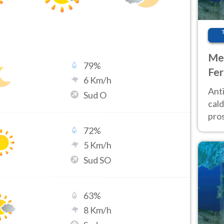
Met
79
%
Fer
6
Km/h
afr
Anti
Sud O
pro
cald
pros
ver
72
%
d’It
5
Km/h
Sud SO
63
%
8
Km/h