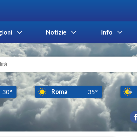
ioni
Notizie
Info
Roma
30°
35°