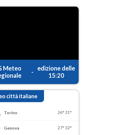
G Meteo
edizione delle
-
gionale
15:20
o città italiane
26°
31°
Torino
27°
32°
Genova