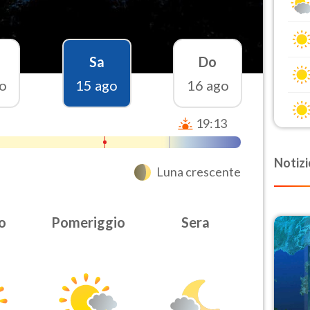
Sa
Do
o
15 ago
16 ago
19:13
Notizi
Luna crescente
o
Pomeriggio
Sera