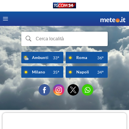
Ambunti
Roma
33°
36°
Milano
Napoli
35°
34°