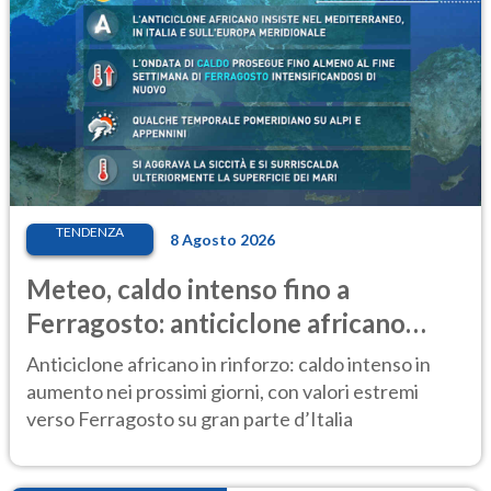
TENDENZA
8 Agosto 2026
Meteo, caldo intenso fino a
Ferragosto: anticiclone africano
ancora protagonista
Anticiclone africano in rinforzo: caldo intenso in
aumento nei prossimi giorni, con valori estremi
verso Ferragosto su gran parte d’Italia