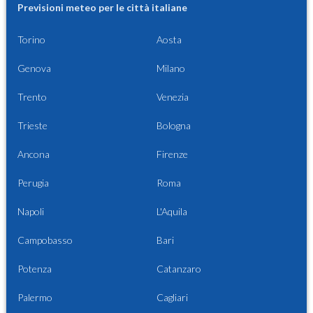
Previsioni meteo per le città italiane
Torino
Aosta
Genova
Milano
Trento
Venezia
Trieste
Bologna
Ancona
Firenze
Perugia
Roma
Napoli
L'Aquila
Campobasso
Bari
Potenza
Catanzaro
Palermo
Cagliari