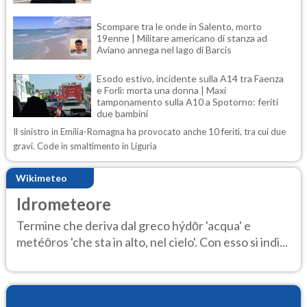
Scompare tra le onde in Salento, morto
19enne | Militare americano di stanza ad
Aviano annega nel lago di Barcis
Esodo estivo, incidente sulla A14 tra Faenza
e Forlì: morta una donna | Maxi
tamponamento sulla A10 a Spotorno: feriti
due bambini
Il sinistro in Emilia-Romagna ha provocato anche 10 feriti, tra cui due
gravi. Code in smaltimento in Liguria
Wikimeteo
Idrometeore
Termine che deriva dal greco hýdōr 'acqua' e
metéōros 'che sta in alto, nel cielo'. Con esso si indi...