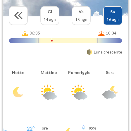
Gi
Ve
Sa
14 ago
15 ago
16 ago
06:35
18:34
Luna crescente
Notte
Mattino
Pomeriggio
Sera
22
°
ore
95
%