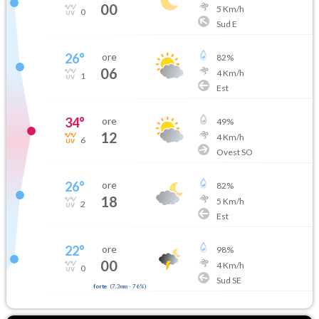
00
5
Km/h
0
Sud E
26
°
ore
82
%
06
4
Km/h
1
Est
34
°
ore
49
%
12
4
Km/h
6
Ovest SO
26
°
ore
82
%
18
5
Km/h
2
Est
22
°
ore
98
%
00
4
Km/h
0
Sud SE
forte
(
7.3mm
-
76
%)